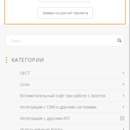
Заявка на расчет проекта
КАТЕГОРИИ
DECT
Linux
Я даю согласие на обработку моих персональных данных для связи
Вспомогательный софт при работе с Asterisk
в соответствии с
Политикой в отношении обработки персональных
данных
и
Политикой конфиденциальности
Интеграция с CRM и другими системами
Интеграция с другими АТС
Я даю согласие на обработку моих персональных данных для связи
Использование Elastix