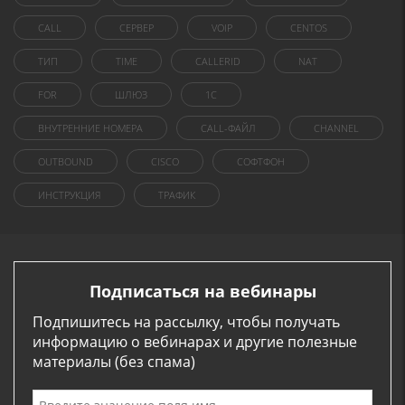
CALL
СЕРВЕР
VOIP
CENTOS
ТИП
TIME
CALLERID
NAT
FOR
ШЛЮЗ
1C
ВНУТРЕННИЕ НОМЕРА
CALL-ФАЙЛ
CHANNEL
OUTBOUND
CISCO
СОФТФОН
ИНСТРУКЦИЯ
ТРАФИК
Подписаться на вебинары
Подпишитесь на рассылку, чтобы получать
информацию о вебинарах и другие полезные
материалы (без спама)