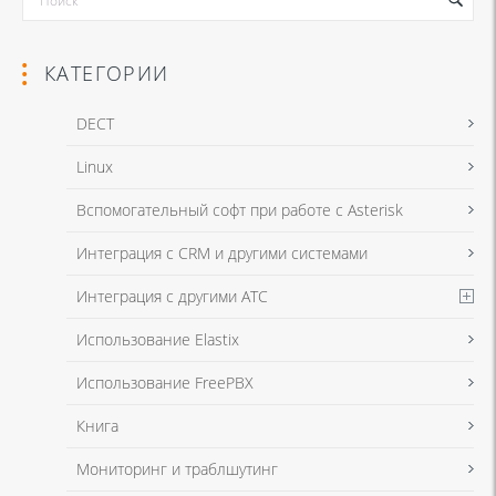
КАТЕГОРИИ
DECT
Linux
Я даю согласие на обработку моих персональных данных для связи
Вспомогательный софт при работе с Asterisk
в соответствии с
Политикой в отношении обработки персональных
данных
и
Политикой конфиденциальности
Интеграция с CRM и другими системами
Интеграция с другими АТС
Я даю согласие на обработку моих персональных данных для связи
Использование Elastix
в соответствии с
Политикой в отношении обработки персональных
данных
и
Политикой конфиденциальности
Использование FreePBX
Книга
Мониторинг и траблшутинг