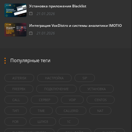
Установка приложения Blacklist
21.01.2026
Интеграция VoxDistro и системы аналитики IMOTIO
21.01.2026
Популярные теги
ASTERISK
НАСТРОЙКА
SIP
FREEPBX
ПОДКЛЮЧЕНИЕ
УСТАНОВКА
CALL
СЕРВЕР
VOIP
CENTOS
ТИП
TIME
CALLERID
NAT
FOR
ШЛЮЗ
1C