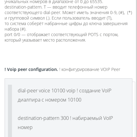
уникальных номеров в диапазоне от 0 до 65535.
destination-pattern. T —
в
водит телефонный номер
соответствующего dial-peer. Может иметь значения 0-9,
(
#),
(
*)
и групповой символ
(
.). Если пользователь вводит
(T
),
то система соберёт набранные цифры до ключа завершения
набора
(
#).
port 0/0 —
отображает соответствующий POTS с портом,
который указывает место расположения.
! Voip peer configuration.
! конфигурирование VOIP Peer
dial-peer voice 10100 voip ! создание VoIP
диалпира с номером 10100
destination-pattern 300 ! набираемый VoIP
номер