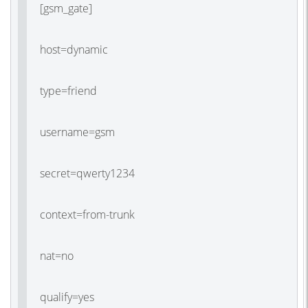
[gsm_gate]
host=dynamic
type=friend
username=gsm
secret=qwerty1234
context=from-trunk
nat=no
qualify=yes