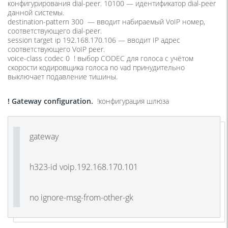
конфигурирования dial-peer. 10100 — идентификатор dial-peer
данной системы.
destination-pattern 300 —
вводит набираемый VoIP номер,
соответствующего dial-peer.
session target ip 192.168.170.106
— вводит IP адрес
соответствующего VoIP peer.
voice-class codec 0 ! выбор CODEC для голоса с учётом
скорости кодировщика голоса no vad принудительно
выключает подавление тишины.
! Gateway configuration.
!
конфигурация
шлюза
gateway
h323-id voip.192.168.170.101
no ignore-msg-from-other-gk