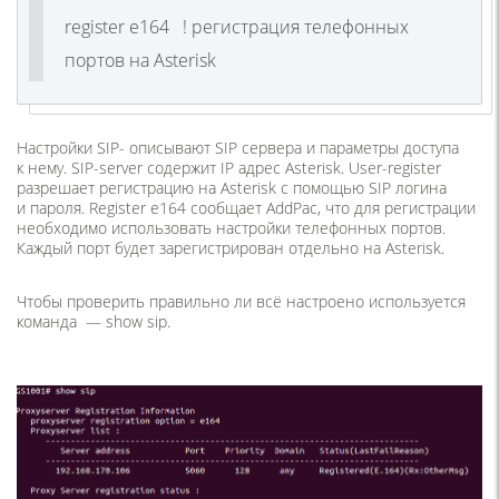
register e164 ! регистрация телефонных
портов на Asterisk
Настройки SIP- описывают SIP сервера и параметры доступа
к нему. SIP-server содержит IP адрес Asterisk. User-register
разрешает регистрацию на Asterisk с помощью SIP логина
и пароля. Register e164 сообщает AddPac, что для регистрации
необходимо использовать настройки телефонных портов.
Каждый порт будет зарегистрирован отдельно на Asterisk.
Чтобы проверить правильно ли всё настроено используется
команда —
show sip
.