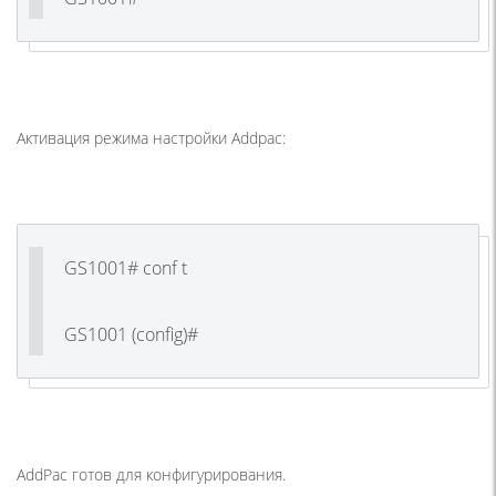
Активация режима настройки Addpac:
GS1001# conf t
GS1001
(config
)#
AddPac готов для конфигурирования.