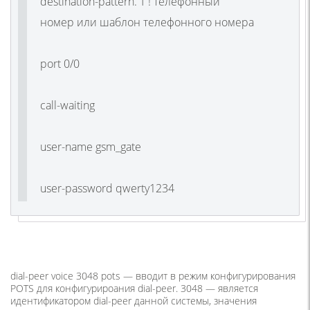
destination-pattern. T ! телефонный
номер или шаблон телефонного номера
port 0/0
call-waiting
user-name gsm_gate
user-password qwerty1234
d
ial-peer voice 3048 pots —
вводит в режим конфигурирования
POTS для конфигурироания dial-peer. 3048 — является
идентификатором dial-peer данной системы, значения