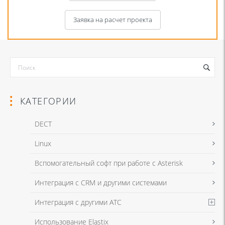
Заявка на расчет проекта
КАТЕГОРИИ
DECT
Linux
Я даю согласие на обработку моих персональных данных для связи
Вспомогательный софт при работе с Asterisk
в соответствии с
Политикой в отношении обработки персональных
данных
и
Политикой конфиденциальности
Интеграция с CRM и другими системами
Интеграция с другими АТС
Я даю согласие на обработку моих персональных данных для связи
Использование Elastix