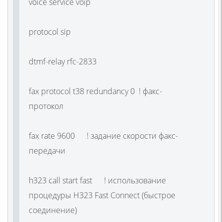
voice service voip
protocol sip
dtmf-relay rfc-2833
fax protocol t38 redundancy 0 ! факс-
протокол
fax rate 9600 ! задание скорости факс-
передачи
h323 call start fast ! использование
процедуры H323 Fast Connect
(
быстрое
соединение)