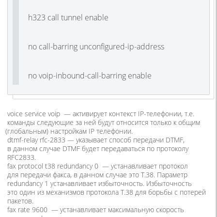
h323 call tunnel enable
no call-barring unconfigured-ip-address
no voip-inbound-call-barring enable
voice service voip
— активирует контекст IP-телефонии, т.е.
команды следующие за ней будут относится только к общим
(
глобальным) настройкам IP телефонии.
dtmf-relay rfc-2833 —
указывает способ передачи DTMF,
в данном случае DTMF будет передаваться по протоколу
RFC2833.
fax protocol t38 redundancy 0 —
устанавливает протокол
для передачи факса, в данном случае это T.38. Параметр
redundancy 1 устанавливает избыточность. Избыточность
это один из механизмов протокола T.38 для борьбы с потерей
пакетов.
fax rate 9600 —
устанавливает максимальную скорость