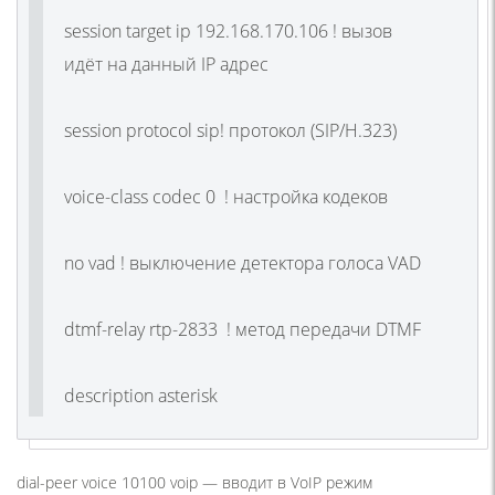
session target ip 192.168.170.106 ! вызов
идёт на данный IP адрес
session protocol sip! протокол
(SIP
/H.323)
voice-class codec 0 ! настройка кодеков
no vad ! выключение детектора голоса VAD
dtmf-relay rtp-2833 ! метод передачи DTMF
description asterisk
dial-peer voice 10100 voip —
вводит в VoIP режим