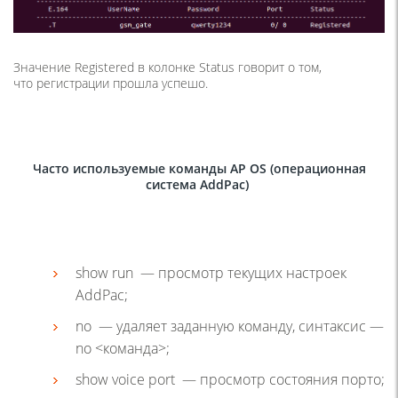
Значение Registered в колонке Status говорит о том,
что регистрации прошла успешо.
Часто используемые команды AP OS
(
операционная
система AddPac)
show run —
просмотр текущих настроек
AddPac;
no — удаляет заданную команду, синтаксис —
no <команда>
;
show voice port —
просмотр состояния порто;