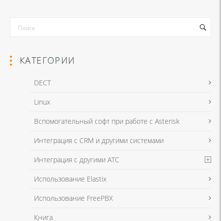
КАТЕГОРИИ
DECT
Linux
Я даю согласие на обработку моих персональных данных для связи
Вспомогательный софт при работе с Asterisk
в соответствии с
Политикой в отношении обработки персональных
данных
и
Политикой конфиденциальности
Интеграция с CRM и другими системами
Интеграция с другими АТС
Я даю согласие на обработку моих персональных данных для связи
Использование Elastix
в соответствии с
Политикой в отношении обработки персональных
данных
и
Политикой конфиденциальности
Использование FreePBX
Книга