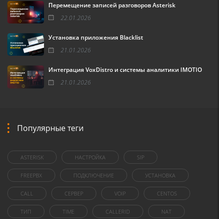
Перемещение записей разговоров Asterisk
22.01.2026
Установка приложения Blacklist
21.01.2026
Интеграция VoxDistro и системы аналитики IMOTIO
21.01.2026
Популярные теги
ASTERISK
НАСТРОЙКА
SIP
FREEPBX
ПОДКЛЮЧЕНИЕ
УСТАНОВКА
CALL
СЕРВЕР
VOIP
CENTOS
ТИП
TIME
CALLERID
NAT