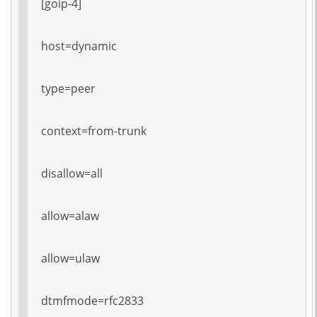
[goip-4]
host=dynamic
type=peer
context=from-trunk
disallow=all
allow=alaw
allow=ulaw
dtmfmode=rfc2833