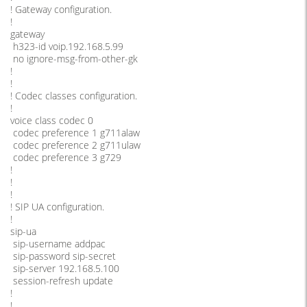
! Gateway configuration.
!
gateway
h323-id voip.192.168.5.99
no ignore-msg-from-other-gk
!
!
! Codec classes configuration.
!
voice class codec 0
codec preference 1 g711alaw
codec preference 2 g711ulaw
codec preference 3 g729
!
!
!
! SIP UA configuration.
!
sip-ua
sip-username addpac
sip-password sip-secret
sip-server 192.168.5.100
session-refresh update
!
!