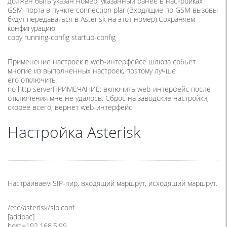
должен быть указан номер, указанный ранее в настройках
GSM-порта в пункте connection plar
(
Входящие по GSM вызовы
будут передаваться в Asterisk на этот номер).
Сохраняем
конфигурацию
copy running-config startup-config
Применение настроек в web-интерфейсе шлюза собьет
многие из выполненных настроек, поэтому лучше
его отключить
no http server
ПРИМЕЧАНИЕ: включить web-интерфейс после
отключения мне не удалось. Сброс на заводские настройки,
скорее всего, вернет web-интерфейс
Настройка Asterisk
Настраиваем SIP-пир, входящий маршрут, исходящий маршрут.
/etc/asterisk/sip.conf
[addpac]
host=192.168.5.99