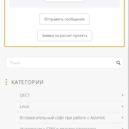
Отправить сообщение
Заявка на расчет проекта
КАТЕГОРИИ
DECT
Linux
Я даю согласие на обработку моих персональных данных для связи
Вспомогательный софт при работе с Asterisk
в соответствии с
Политикой в отношении обработки персональных
данных
и
Политикой конфиденциальности
Интеграция с CRM и другими системами