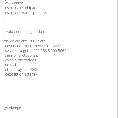
call-waiting
user-name addpac
user-password sip-secret
!
!
!
! Voip peer configuration.
!
dial-peer voice 2000 voip
destination-pattern 89991112222
session target ip 192.168.5.100 5060
session protocol sip
voice-class codec 0
no vad
dtmf-relay rtp-2833
description asterisk
!
!
!
!
!
!
gatekeeper
!
!