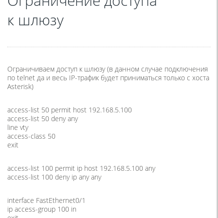
Ограничение доступа
к шлюзу
Ограничиваем доступ к шлюзу
(
в данном случае подключения
по telnet да и весь IP-трафик будет приниматься только с хоста
Asterisk)
access-list 50 permit host 192.168.5.100
access-list 50 deny any
line vty
access-class 50
exit
access-list 100 permit ip host 192.168.5.100 any
access-list 100 deny ip any any
interface FastEthernet0/1
ip access-group 100 in
exit