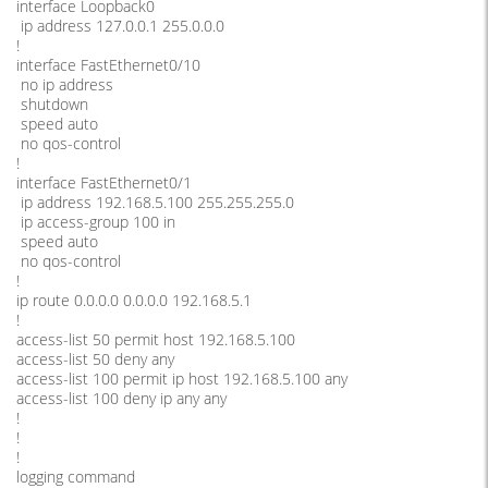
interface Loopback0
ip address 127.0.0.1 255.0.0.0
!
interface FastEthernet0/10
no ip address
shutdown
speed auto
no qos-control
!
interface FastEthernet0/1
ip address 192.168.5.100 255.255.255.0
ip access-group 100 in
speed auto
no qos-control
!
ip route 0.0.0.0 0.0.0.0 192.168.5.1
!
access-list 50 permit host 192.168.5.100
access-list 50 deny any
access-list 100 permit ip host 192.168.5.100 any
access-list 100 deny ip any any
!
!
!
logging command