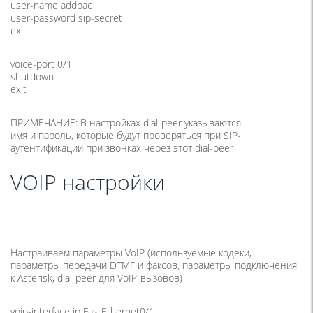
user-name addpac
user-password sip-secret
exit
voice-port 0/1
shutdown
exit
ПРИМЕЧАНИЕ: В настройках dial-peer указываются
имя и пароль, которые будут проверяться при SIP-
аутентификации при звонках через этот dial-peer
VOIP настройки
Настраиваем параметры VoIP
(
используемые кодеки,
параметры передачи DTMF и факсов, параметры подключения
к Asterisk, dial-peer для VoIP-вызовов)
voip-interface ip FastEthernet0/1