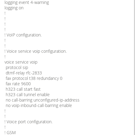
logging event 4-warning
logging on
!
!
!
!
! VoIP configuration.
!
!
! Voice service voip configuration.
!
voice service voip
protocol sip
dtmf-relay rfc-2833
fax protocol t38 redundancy 0
fax rate 9600
h323 call start fast
h323 call tunnel enable
no call-barring unconfigured-ip-address
no voip-inbound-call-barring enable
!
!
! Voice port configuration.
!
! GSM