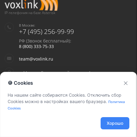
IP-телефония на базе Asterisk
В Москве:
+7 (495) 256-99-99
РФ (Звонок бесплатный):
8 (800) 333-75-33
team@voxlink.ru
г. Москва, Гостиничный проезд, 4
🍪 Cookies
На нашем сайте собираются Cookies. Отключить сбор
Cookies можно в настройках вашего браузера.
Политика
Cookies
Найти нас на карте
Хорошо