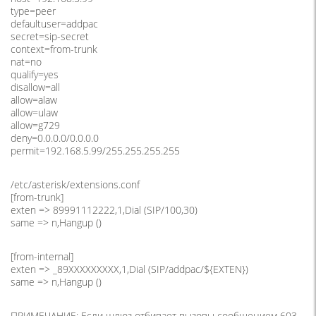
type=peer
defaultuser=addpac
secret=sip-secret
context=from-trunk
nat=no
qualify=yes
disallow=all
allow=alaw
allow=ulaw
allow=g729
deny=0.0.0.0/0.0.0.0
permit=192.168.5.99/255.255.255.255
/etc/asterisk/extensions.conf
[from-trunk]
exten => 89991112222,1,Dial
(SIP
/100,30)
same => n,Hangup
(
)
[from-internal]
exten => _89XXXXXXXXX,1,Dial
(SIP
/addpac/${EXTEN})
same => n,Hangup
(
)
ПРИМЕЧАНИЕ: Если шлюз отбивает вызовы сообщением 603