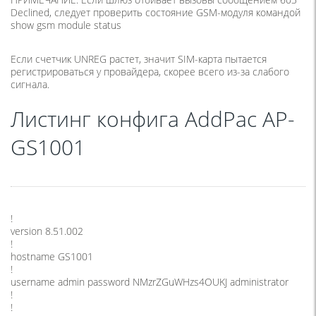
Declined, следует проверить состояние GSM-модуля командой
show gsm module status
Если счетчик UNREG растет, значит SIM-карта пытается
регистрироваться у провайдера, скорее всего из-за слабого
сигнала.
Листинг конфига AddPac AP-
GS1001
!
version 8.51.002
!
hostname GS1001
!
username admin password NMzrZGuWHzs4OUKJ administrator
!
!