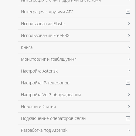
Интеграция с другими АТС
Я даю согласие на обработку моих персональных данных для связи
Использование Elastix
в соответствии с
Политикой в отношении обработки персональных
данных
и
Политикой конфиденциальности
Использование FreePBX
Книга
Мониторинг и траблшутинг
Настройка Asterisk
Настройка IP-телефонов
Настройка VoIP-оборудования
Новости и Статьи
Подключение операторов связи
Разработка под Asterisk