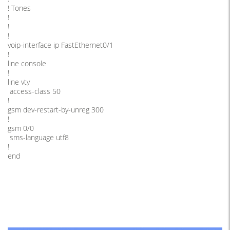
! Tones
!
!
!
voip-interface ip FastEthernet0/1
!
line console
!
line vty
access-class 50
!
gsm dev-restart-by-unreg 300
!
gsm 0/0
sms-language utf8
!
end