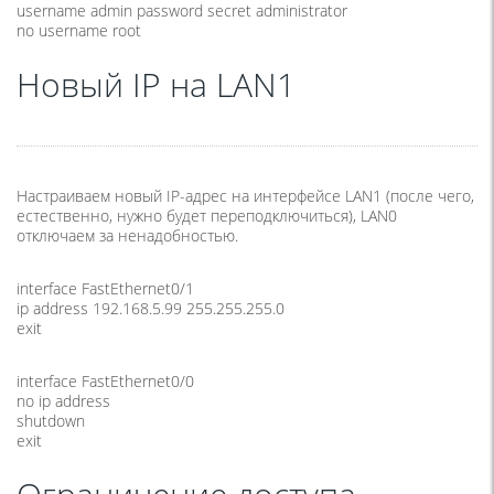
username admin password secret administrator
no username root
Новый IP на LAN1
Настраиваем новый IP-адрес на интерфейсе LAN1
(
после чего,
естественно, нужно будет переподключиться), LAN0
отключаем за ненадобностью.
interface FastEthernet0/1
ip address 192.168.5.99 255.255.255.0
exit
interface FastEthernet0/0
no ip address
shutdown
exit