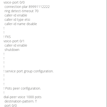
voice-port 0/0
connection plar 89991112222
ring detect-timeout 70
caller-id enable
caller-id type etsi
caller-id name disable
!
!
! FXS
voice-port 0/1
caller-id enable
shutdown
!
!
!
!
! service port group configuration.
!
!
!
! Pots peer configuration.
!
dial-peer voice 1000 pots
destination-pattern. T
port 0/0