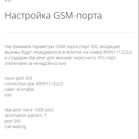
Настройка GSM-порта
Настраиваем параметры GSM-порта
(
порт 0/0, входящие
вызовы будут передаваться в Asterisk на номер 89991112222)
и создадим dial-peer для звонков через него, FXS-порт
отключаем за ненадобностью
voice-port 0/0
connection plar 89991112222
caller-id enable
exit
dial-peer voice 1000 pots
destination-pattern. T
port 0/0
call-waiting