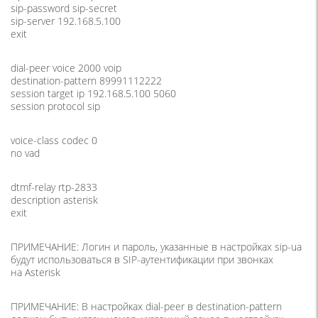
sip-password sip-secret
sip-server 192.168.5.100
exit
dial-peer voice 2000 voip
destination-pattern 89991112222
session target ip 192.168.5.100 5060
session protocol sip
voice-class codec 0
no vad
dtmf-relay rtp-2833
description asterisk
exit
ПРИМЕЧАНИЕ: Логин и пароль, указанные в настройках sip-ua
будут использоваться в SIP-аутентификации при звонках
на Asterisk
ПРИМЕЧАНИЕ: В настройках dial-peer в destination-pattern