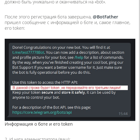
должно быть уникально и оканчиваться на «bot».
После этого регистрация бота завершена,
@BotFather
пришел сообщение с информацией о боте и, самое главное,
его token:
Информация о боте и его token
2. id чата администратора (ваш):