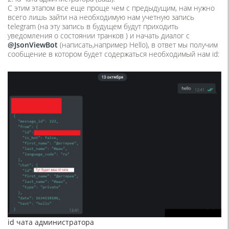
С этим этапом все еще проще чем с предыдущим, нам нужно
всего лишь зайти на необходимую нам учетную запись
telegram (на эту запись в будущем будут приходить
уведомления о состоянии транков ) и начать диалог с
@JsonViewBot
(написать,например Hello), в ответ мы получим
сообщение в котором будет содержаться необходимый нам id:
id чата администратора