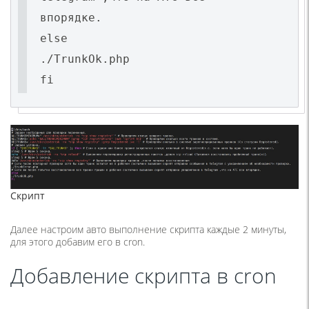
впорядке.
else
./TrunkOk.php
Скрипт
Далее настроим авто выполнение скрипта каждые 2 минуты,
для этого добавим его в cron.
Добавление скрипта в cron