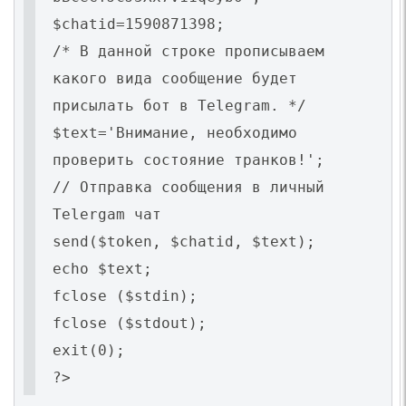
$chatid=1590871398;
/* В данной строке прописываем
какого вида сообщение будет
присылать бот в Telegram. */
$text='Внимание, необходимо
проверить состояние транков!';
// Отправка сообщения в личный
Telergam чат
send($token, $chatid, $text);
echo $text;
fclose ($stdin);
fclose ($stdout);
exit(0);
?>