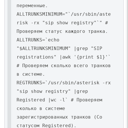
переменные.
ALLTRUNKSMINIMUM="`/usr/sbin/aste
risk -rx "sip show registry"`" #
Проверяем статус каждого транка.
ALLTRUNKS=`echo
"$ALLTRUNKSMINIMUM" |grep "SIP
registrations" |awk '{print $1}'`
# Проверяем сколько всего транков
в системе.
REGTRUNKS=`/usr/sbin/asterisk -rx
"sip show registry" |grep
Registered |wc -l` # Проверяем
сколько в системе
зарегистрированных транков (Со
статусом Registered).