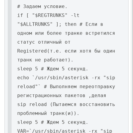
# Задаем условие.
if [ "$REGTRUNKS" -lt
"$ALLTRUNKS" ]; then # Если в
одном или более транке встретился
статус отличный от
Registered(т.е. если хотя бы один
транк не работает).
sleep 5 # Ждем 5 секунд.
echo `/usr/sbin/asterisk -rx "sip
reload"` # Выполняем переотправку
регистрационных пакетов ,делая
sip reload (Пытаемся восстановить
проблемный транк(и)).
sleep 5 # Ждем 5 секунд.
VAR=`/usr/sbin/asterisk -rx "sip