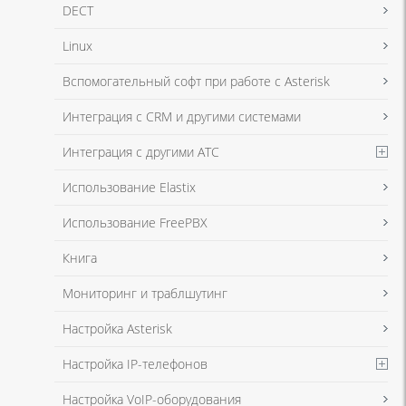
DECT
Linux
Я даю согласие на обработку моих персональных данных для связи
Вспомогательный софт при работе с Asterisk
в соответствии с
Политикой в отношении обработки персональных
данных
и
Политикой конфиденциальности
Интеграция с CRM и другими системами
Интеграция с другими АТС
Я даю согласие на обработку моих персональных данных для связи
Использование Elastix
в соответствии с
Политикой в отношении обработки персональных
данных
и
Политикой конфиденциальности
Использование FreePBX
Книга
Мониторинг и траблшутинг
Настройка Asterisk
Настройка IP-телефонов
Настройка VoIP-оборудования