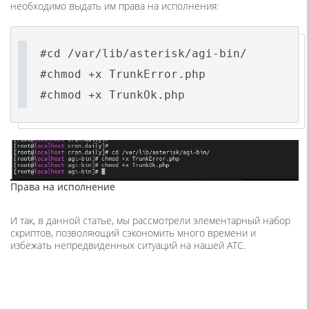
необходимо выдать им права на исполнения:
#cd /var/lib/asterisk/agi-bin/
#chmod +x TrunkError.php
Права на исполнение
И так, в данной статье, мы рассмотрели элементарный набор
скриптов, позволяющий сэкономить много времени и
избежать непредвиденных ситуаций на нашей АТС.