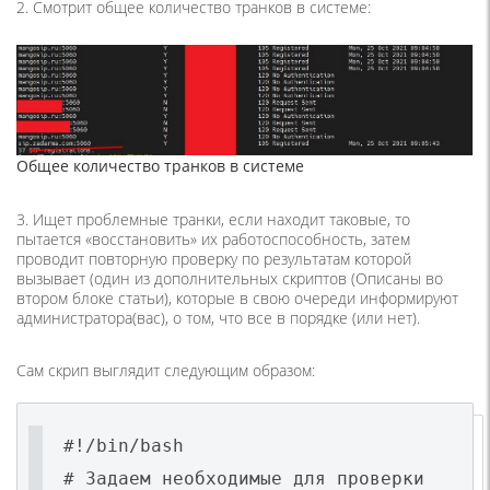
2. Смотрит общее количество транков в системе:
Общее количество транков в системе
3. Ищет проблемные транки, если находит таковые, то
пытается «восстановить» их работоспособность, затем
проводит повторную проверку по результатам которой
вызывает (один из дополнительных скриптов (Описаны во
втором блоке статьи), которые в свою очереди информируют
администратора(вас), о том, что все в порядке (или нет).
Сам скрип выглядит следующим образом:
#!/bin/bash
# Задаем необходимые для проверки