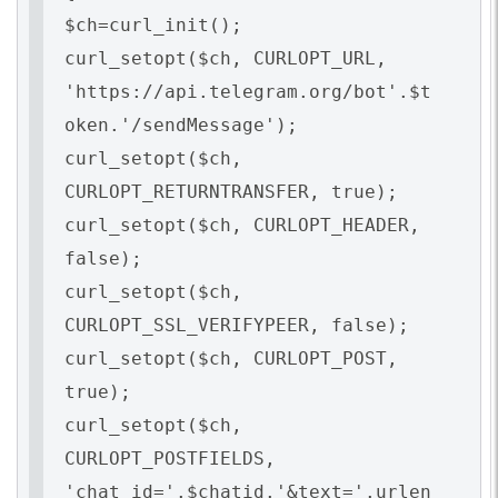
$ch=curl_init();
curl_setopt($ch, CURLOPT_URL,
'https://api.telegram.org/bot'.$t
oken.'/sendMessage');
curl_setopt($ch,
CURLOPT_RETURNTRANSFER, true);
curl_setopt($ch, CURLOPT_HEADER,
false);
curl_setopt($ch,
CURLOPT_SSL_VERIFYPEER, false);
curl_setopt($ch, CURLOPT_POST,
true);
curl_setopt($ch,
CURLOPT_POSTFIELDS,
'chat_id='.$chatid.'&text='.urlen