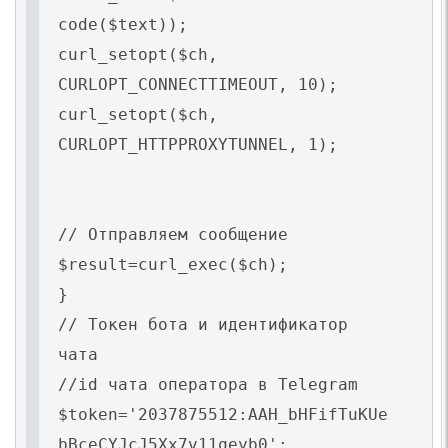
code($text));
curl_setopt($ch,
CURLOPT_CONNECTTIMEOUT, 10);
curl_setopt($ch,
CURLOPT_HTTPPROXYTUNNEL, 1);
// Отправляем сообщение
$result=curl_exec($ch);
}
// Токен бота и идентификатор
чата
//id чата оператора в Telegram
$token='2037875512:AAH_bHFifTuKUe
bBceCYJcJ5Xx7v11qeyb0';