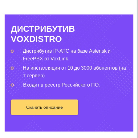
ДИСТРИБУТИВ
VOXDISTRO
Дистрибутив IP-АТС на базе Asterisk и
FreePBX от VoxLink.
На инсталляции от 10 до 3000 абонентов (на
1 сервер).
Входит в реестр Российского ПО.
Скачать описание