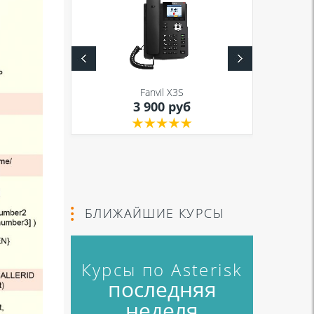
S
Fanvil X3S
уб
3 900 руб
БЛИЖАЙШИЕ КУРСЫ
Курсы по Asterisk
последняя
неделя