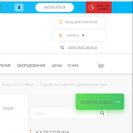
во
КУРС ПО
3
ЗАПИСАТЬСЯ
ст
ZABBIX
Zabbix:
монитор
ВХОД ДЛЯ КЛИЕНТОВ
Asterisk и
VoIP
с 7
сентябр
СКАЧАТЬ
по 11
сентябр
ОБРАТНЫЙ ЗВОНОК
Количество
свободных
мест
8
РЕНИЕ
ОБОРУДОВАНИЕ
ЦЕНЫ
О НАС
ЗАПИСАТЬС
С днем системного администратора!
Новости и Статьи
ПРОВЕРКА НОМЕРА
63934
КАТЕГОРИИ