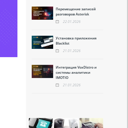
Перемещение записей
разговоров Asterisk
22.01.2026
Установка приложения
Blacklist
21.01.2026
Интеграция VoxDistro и
системы аналитики
IMOTIO
21.01.2026