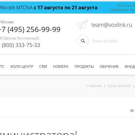
Количест
Mikrotik MTCNA
с 17 августа по 21 августа
свободных ме
 Москве:
team@voxlink.ru
+7 (495) 256-99-99
Ф (Звонок бесплатный):
 (800) 333-75-33
АТС
КОЛЛ-ЦЕНТР
CRM
НОМЕРА
ПРОДУКТЫ
ОБУЧЕНИЕ
ВНЕД
Главная
База знаний
дминистратора!