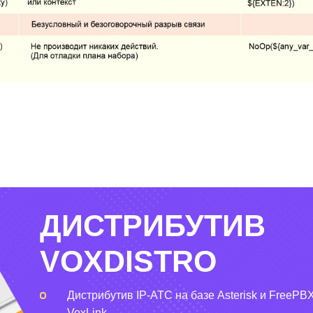
ДИСТРИБУТИВ
VOXDISTRO
Дистрибутив IP-АТС на базе Asterisk и FreePBX
VoxLink.