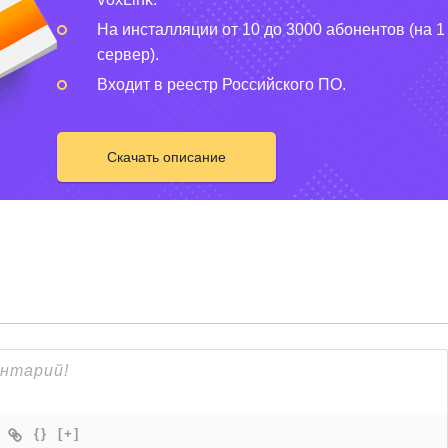
На инсталляции от 10 до 3000 абонентов (на 1
сервер).
Входит в реестр Российского ПО.
Скачать описание
{}
[+]