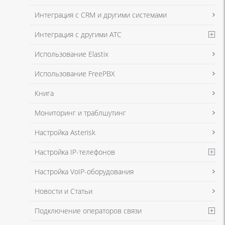
в соответствии с
Политикой в отношении обработки персональных
данных
и
Политикой конфиденциальности
Интеграция с CRM и другими системами
Интеграция с другими АТС
Я даю согласие на обработку моих персональных данных для связи
Использование Elastix
в соответствии с
Политикой в отношении обработки персональных
данных
и
Политикой конфиденциальности
Использование FreePBX
Книга
Мониторинг и траблшутинг
Настройка Asterisk
Настройка IP-телефонов
Настройка VoIP-оборудования
Новости и Статьи
Подключение операторов связи