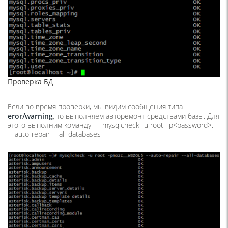
Проверка БД
Если во время проверки, мы видим сообщения типа
eror/warning
, то выполняем авторемонт средствами базы. Для
этого выполним команду —
mysqlcheck -u root –p<password>.
—auto-repair —all-databases