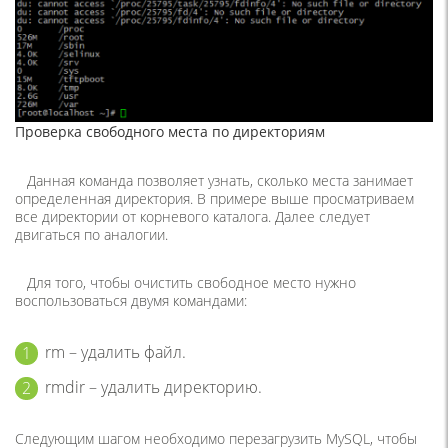
Проверка свободного места по директориям
Данная команда позволяет узнать, сколько места занимает
определенная директория. В примере выше просматриваем
все директории от корневого каталога. Далее следует
двигаться по аналогии.
Для того, чтобы очистить свободное место нужно
воспользоваться двумя командами:
rm
– удалить файл.
rmdir
– удалить директорию.
Следующим шагом необходимо перезагрузить MySQL, чтобы