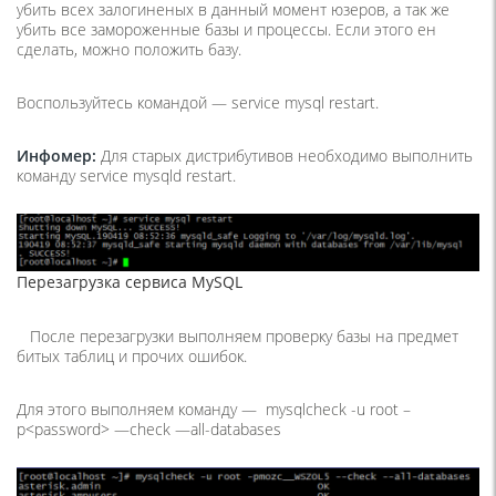
убить всех залогиненых в данный момент юзеров, а так же
убить все замороженные базы и процессы. Если этого ен
сделать, можно положить базу.
Воспользуйтесь командой —
service mysql restart.
Инфомер:
Для старых дистрибутивов необходимо выполнить
команду
service mysql
d
restart.
Перезагрузка сервиса MySQL
После перезагрузки выполняем проверку базы на предмет
битых таблиц и прочих ошибок.
Для этого выполняем команду —
mysqlcheck -u root –
p<password> —check —all-databases