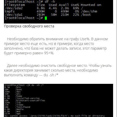
Проверка свободного места
Необходимо обратить внимание на графу Use%. В данном
примере место еще есть, но в примере, когда место
заполнено, что база не может делать записи, этот параметр
будет примерно равен 95+%.
Далее необходимо очистить свободное место. Чтобы узнать
какая директория занимает сколько места, необходимо
выполнить команду —
du -sh /*