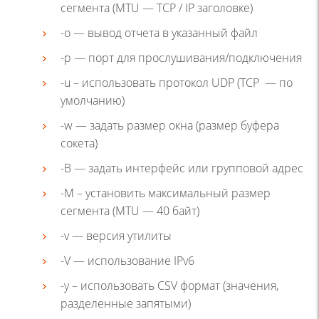
сегмента (MTU — TCP / IP заголовке)
-o — вывод отчета в указанный файл
-p — порт для прослушивания/подключения
-u – использовать протокол UDP (TCP — по
умолчанию)
-w — задать размер окна (размер буфера
сокета)
-B — задать интерфейс или групповой адрес
-M – установить максимальный размер
сегмента (MTU — 40 байт)
-v — версия утилиты
-V — использование IPv6
-y – использовать CSV формат (значения,
разделенные запятыми)