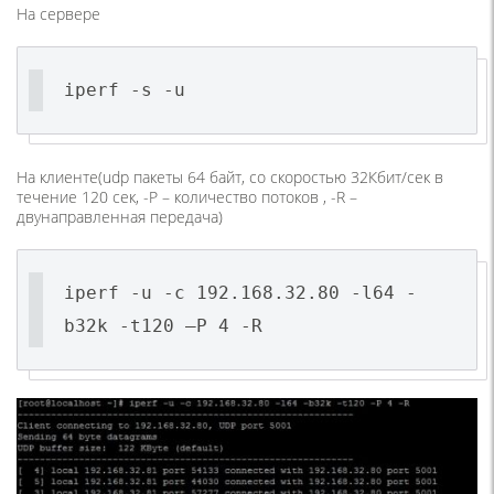
На сервере
iperf -s -u
На клиенте(udp пакеты 64 байт, со скоростью 32Кбит/сек в
течение 120 сек, -P – количество потоков , -R –
двунаправленная передача)
iperf -u -c 192.168.32.80 -l64 -
b32k -t120 –P 4 -R