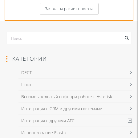
Заявка на расчет проекта
КАТЕГОРИИ
DECT
Linux
Я даю согласие на обработку моих персональных данных для связи
Вспомогательный софт при работе с Asterisk
в соответствии с
Политикой в отношении обработки персональных
данных
и
Политикой конфиденциальности
Интеграция с CRM и другими системами
Интеграция с другими АТС
Я даю согласие на обработку моих персональных данных для связи
Использование Elastix
в соответствии с
Политикой в отношении обработки персональных