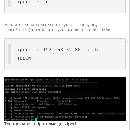
iperf -s -u
На клиенте при запуске можно указать пропускную
способность(опцией -b), по умолчанию значение 1Мбит
iperf -c 192.168.32.80 -u -b
1000M
Тестирование udp с помощью iperf