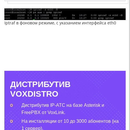
Iptraf в фоновом режиме, с указанием интерфейса eth0
ДИСТРИБУТИВ
VOXDISTRO
Дистрибутив IP-АТС на базе Asterisk и
FreePBX от VoxLink.
На инсталляции от 10 до 3000 абонентов (на
1 сервер).