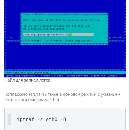
Файл для записи логов
Iptraf можно запустить также в фоновом режиме, с указанием
интерфейса (например eth0)
iptraf -s eth0 -B