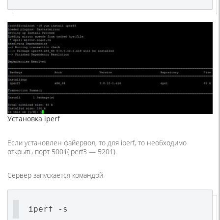
Установка iperf
Если установлен файервол, то для iperf, то необходимо
открыть порт 5001(iperf3 — 5201).
Сервер запускается командой
iperf -s