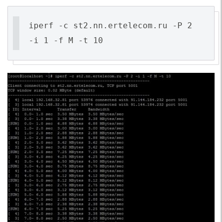
iperf -c st2.nn.ertelecom.ru -P 2
-i 1 -f M -t 10