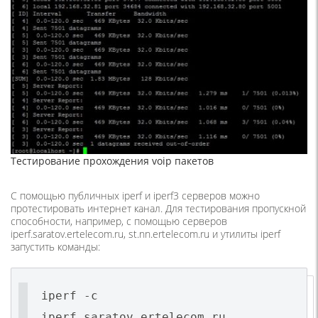
Тестирование прохождения voip пакетов
С помощью публичных iperf и iperf3 серверов можно
протестировать интернет канал. Для тестирования пропускной
способности, например, с помощью серверов
iperf.saratov.ertelecom.ru, st.nn.ertelecom.ru и утилиты iperf
запустить команды:
iperf -c
iperf.saratov.ertelecom.ru