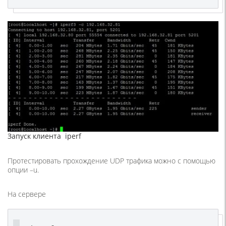
Запуск клиента iperf
Протестировать прохождение UDP трафика можно с помощью
опции –u.
На сервере