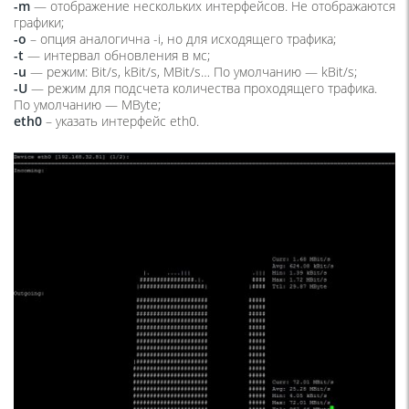
-m
— отображение нескольких интерфейсов. Не отображаются
графики;
-o
– опция аналогична -i, но для исходящего трафика;
-t
— интервал обновления в мс;
-u
— режим: Bit/s, kBit/s, MBit/s… По умолчанию — kBit/s;
-U
— режим для подсчета количества проходящего трафика.
По умолчанию — MByte;
eth0
– указать интерфейс eth0.