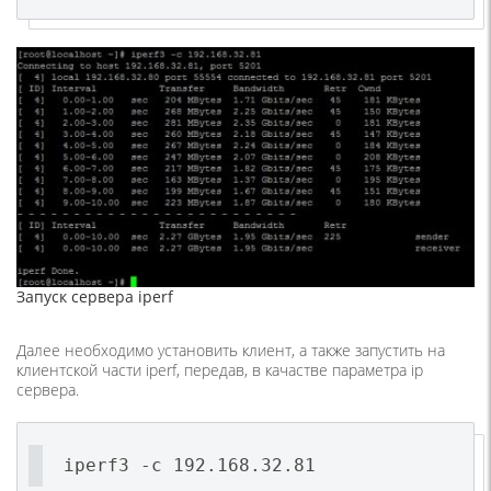
Запуск сервера iperf
Далее необходимо установить клиент, а также запустить на
клиентской части iperf, передав, в качастве параметра ip
сервера.
iperf3 -c 192.168.32.81