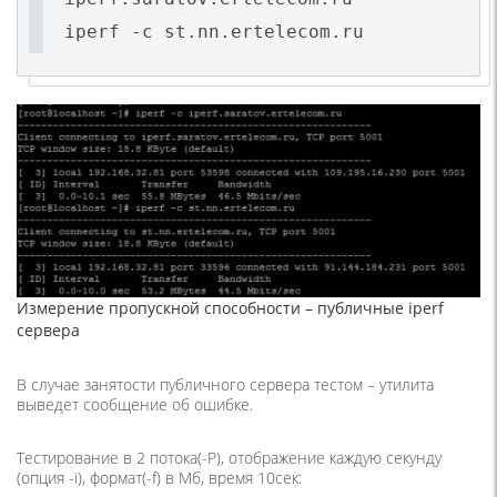
iperf -c st.nn.ertelecom.ru
Измерение пропускной способности – публичные iperf
сервера
В случае занятости публичного сервера тестом – утилита
выведет сообщение об ошибке.
Тестирование в 2 потока(-P), отображение каждую секунду
(опция -i), формат(-f) в Мб, время 10сек: