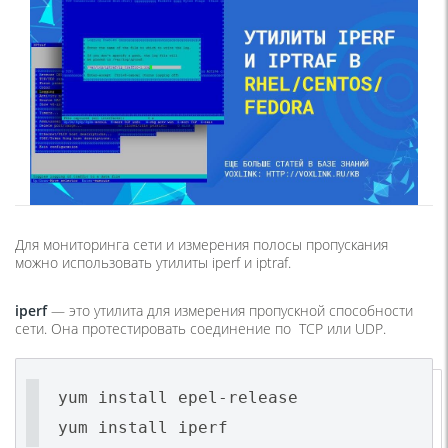
Для мониторинга сети и измерения полосы пропускания
можно использовать утилиты iperf и iptraf.
iperf
— это утилита для измерения пропускной способности
сети. Она протестировать соединение по TCP или UDP.
yum install epel-release
yum install iperf