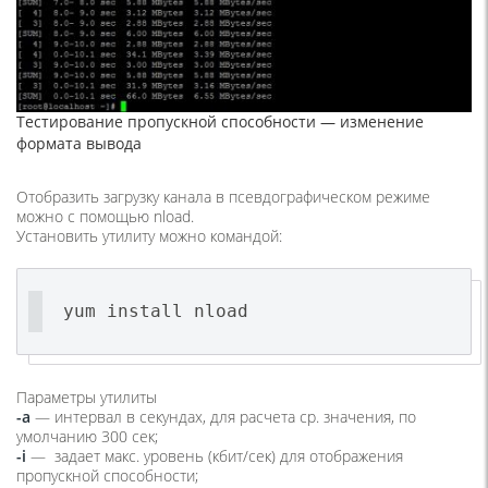
Тестирование пропускной способности — изменение
формата вывода
Отобразить загрузку канала в псевдографическом режиме
можно с помощью nload.
Установить утилиту можно командой:
yum install nload
Параметры утилиты
-a
— интервал в секундах, для расчета ср. значения, по
умолчанию 300 сек;
-i
— задает макс. уровень (кбит/сек) для отображения
пропускной способности;