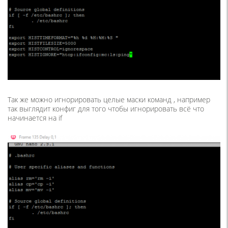
Так же можно игнорировать целые маски команд , например
так выглядит конфиг для того чтобы игнорировать всё что
начинается на if