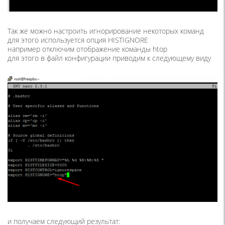
Так же можно настроить игнорирование некоторых команд
для этого используется опция HISTIGNORE
например отключим отображение команды htop
для этого в файл конфигурации приводим к следующему виду
и получаем следующий результат: