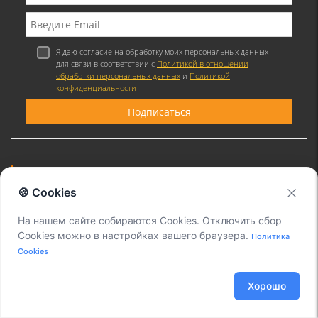
Я даю согласие на обработку моих персональных данных
для связи в соответствии с
Политикой в отношении
обработки персональных данных
и
Политикой
конфиденциальности
Присоединяйтесь к нам
🍪 Cookies
На нашем сайте собираются Cookies. Отключить сбор
Cookies можно в настройках вашего браузера.
Политика
Cookies
@ 2011-2026 ООО "Вокс Линк" Установка и настройка Asterisk. IP-телефония
для офиса и Call-центры., ИНН: 7715856113, ОГРН: 1117746186084. Все права
Хорошо
защищены.
Информация на сайте не является публичной офертой.