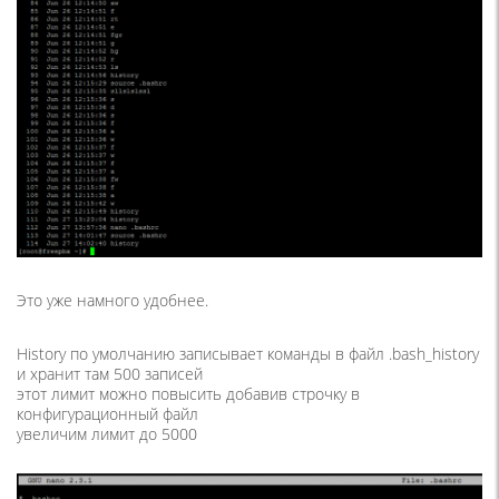
Это уже намного удобнее.
History по умолчанию записывает команды в файл .bash_history
и хранит там 500 записей
этот лимит можно повысить добавив строчку в
конфигурационный файл
увеличим лимит до 5000