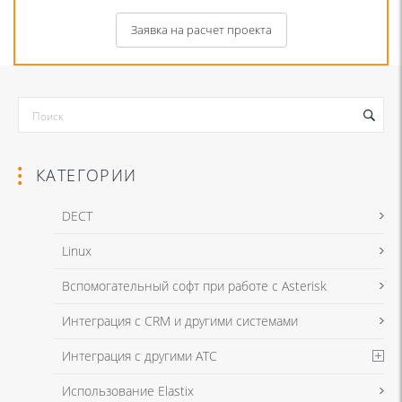
Заявка на расчет проекта
КАТЕГОРИИ
DECT
Linux
Я даю согласие на обработку моих персональных данных для связи
Вспомогательный софт при работе с Asterisk
в соответствии с
Политикой в отношении обработки персональных
данных
и
Политикой конфиденциальности
Интеграция с CRM и другими системами
Интеграция с другими АТС
Я даю согласие на обработку моих персональных данных для связи
Использование Elastix
в соответствии с
Политикой в отношении обработки персональных