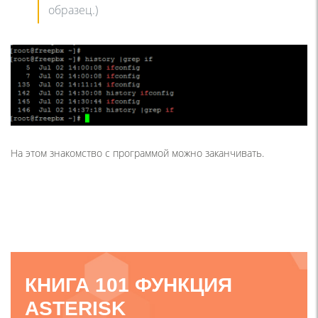
образец.)
На этом знакомство с программой можно заканчивать.
КНИГА 101 ФУНКЦИЯ
ASTERISK