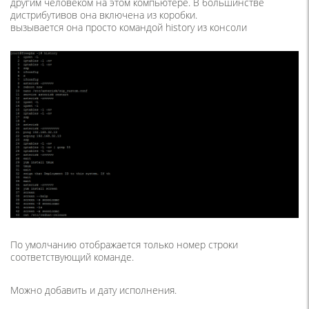
другим человеком на этом компьютере. В большинстве
дистрибутивов она включена из коробки.
вызывается она просто командой history из консоли
По умолчанию отображается только номер строки
соответствующий команде.
Можно добавить и дату исполнения.