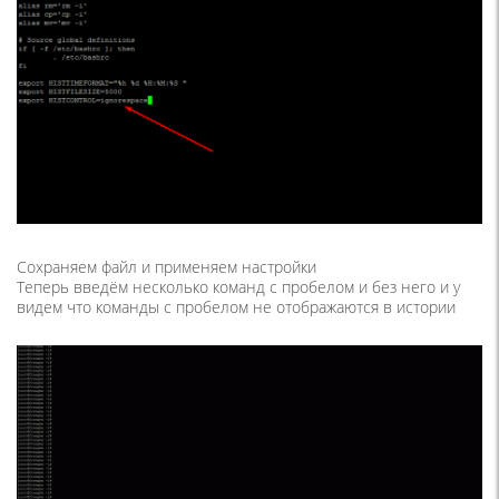
Сохраняем файл и применяем настройки
Теперь введём несколько команд с пробелом и без него и у
видем что команды с пробелом не отображаются в истории