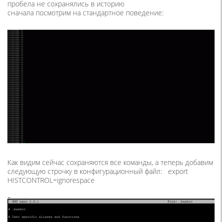
пробела не сохранялись в историю
сначала посмотрим на стандартное поведение:
Как видим сейчас сохраняются все команды, а теперь добавим
следующую строчку в конфигурационный файл: export
HISTCONTROL=ignorespace