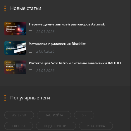
Новые статьи
Перемещение записей разговоров Asterisk
22.01.2026
Установка приложения Blacklist
21.01.2026
Интеграция VoxDistro и системы аналитики IMOTIO
21.01.2026
Популярные теги
ASTERISK
НАСТРОЙКА
SIP
FREEPBX
ПОДКЛЮЧЕНИЕ
УСТАНОВКА