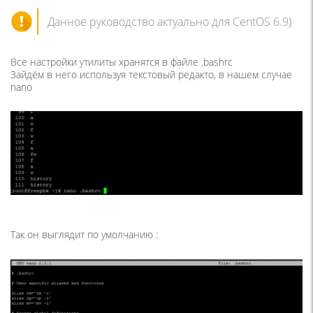
Данное руководство актуально для CentOS 6.9)
Все настройки утилиты хранятся в файле .bashrc
Зайдём в него используя текстовый редакто, в нашем случае
nano
Так он выглядит по умолчанию :