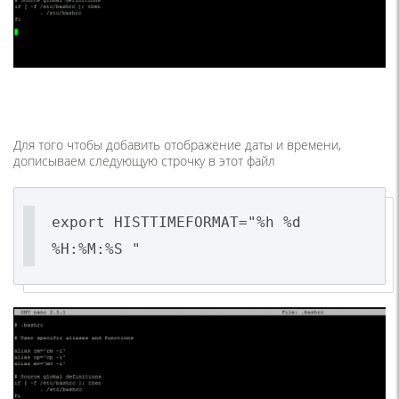
Для того чтобы добавить отображение даты и времени,
дописываем следующую строчку в этот файл
export HISTTIMEFORMAT="%h %d
%H:%M:%S "