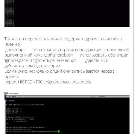
Так же эта переменная может содержать другие значения а
именно:
ignoredups не сохранять строки, совпадающие с последней
выполненной командойignoreboth использовать обе опции
‘ignorespace’ и ‘ignoredups’ erasedups удалять ВСЕ
дубликаты команд с истории
Если нужно несколько опций они записываются через :
пример
export HISTCONTROL=ignorespace:erasedups