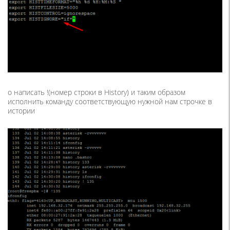
о написать !(номер строки в History) и таким образом
исполнить команду соответствующую нужной нам строчке в
истории