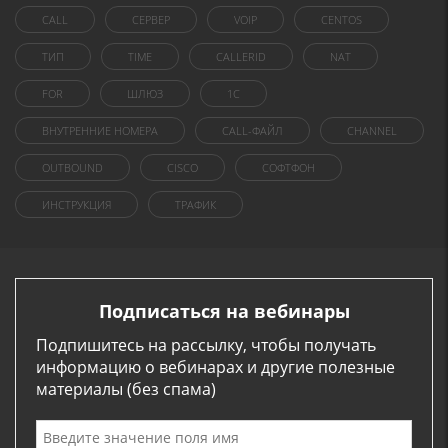
CALL
СЕРВЕР
VOIP
CENTOS
ТИП
TIME
CALLERID
NAT
FOR
ШЛЮЗ
1C
ВНУТРЕННИЕ НОМЕРА
CALL-ФАЙЛ
CHANNEL
OUTBOUND
CISCO
СОФТФОН
ИНСТРУКЦИЯ
ТРАФИК
Подписаться на вебинары
Подпишитесь на рассылку, чтобы получать
информацию о вебинарах и другие полезные
материалы (без спама)