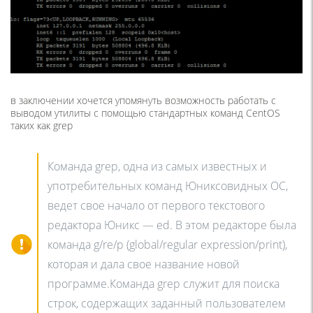
в заключении хочется упомянуть возможность работать с
выводом утилиты с помощью стандартных команд CentOS
таких как grep
Команда grep, одна из самых известных и
употребительных команд Юниксовидных ОС,
ведет свое начало от первого текстового
редактора Юникс — ed. В этом редакторе была
команда g/re/p (global/regular expression/print),
которая и дала свое название новой
программе.Команда grep служит для поиска
строк, содержащих заданный пользователем