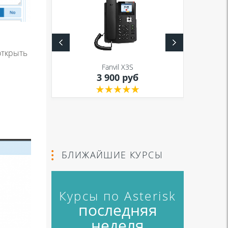
открыть
S
Fanvil X3S
уб
3 900 руб
БЛИЖАЙШИЕ КУРСЫ
Курсы по Asterisk
последняя
неделя