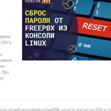
пароль
 SSH к
т
 и
ивного
та
. При
ию.
ль от веб интерфейса FreePBX, но есть доступ по SSH к Lin