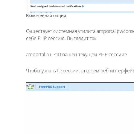
Включённая опция
Существует системная утилита amportal (fwcon
себе PHP сессию. Выглядит так
amportal a u <ID вашей текущей PHP сессии>
Чтобы узнать ID сессии, откроем веб-интерфейс