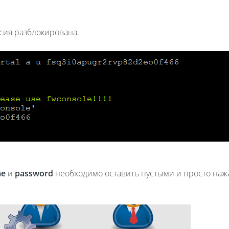
ссия разблокирована.
me
и
password
необходимо оставить пустыми и просто наж