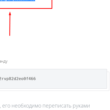
анду
2rvp82d2eo0f466
, его необходимо переписать руками