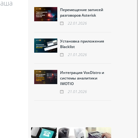
ваша
Перемещение записей
разговоров Asterisk
22.01.2026
Установка приложения
Blacklist
21.01.2026
Интеграция VoxDistro и
системы аналитики
IMOTIO
21.01.2026