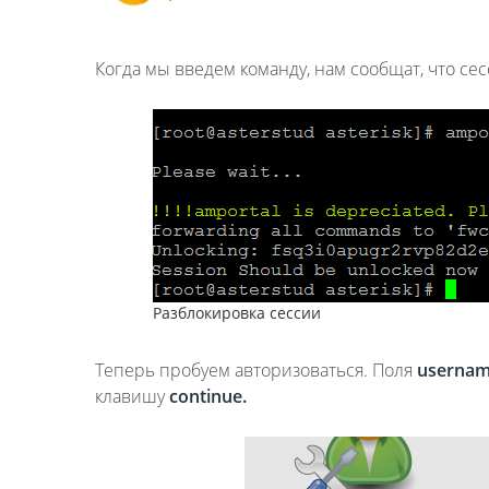
Когда мы введем команду, нам сообщат, что се
Разблокировка сессии
Теперь пробуем авторизоваться. Поля
userna
клавишу
continue.