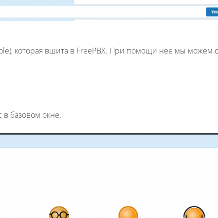
sole), которая вшита в FreePBX. При помощи нее мы можем 
Fanvil X3
2 990 р
 в базовом окне.