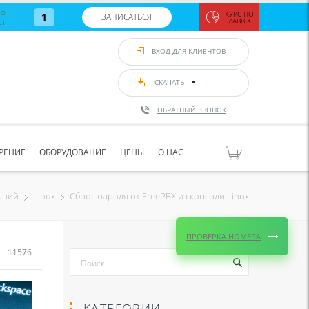
во
КУРС ПО
1
ЗАПИСАТЬСЯ
ст
ZABBIX
Zabbix:
монитор
ВХОД ДЛЯ КЛИЕНТОВ
Asterisk и
VoIP
с 7
сентябр
СКАЧАТЬ
по 11
сентябр
ОБРАТНЫЙ ЗВОНОК
Количество
свободных
мест
8
РЕНИЕ
ОБОРУДОВАНИЕ
ЦЕНЫ
О НАС
ЗАПИСАТЬС
Сброс пароля от FreePBX из консоли Linux
аний
Linux
ПРОВЕРКА НОМЕРА
11576
КАТЕГОРИИ