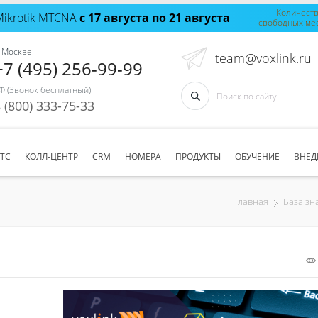
Количест
Mikrotik MTCNA
с 17 августа по 21 августа
свободных ме
 Москве:
team@voxlink.ru
+7 (495) 256-99-99
Ф (Звонок бесплатный):
 (800) 333-75-33
АТС
КОЛЛ-ЦЕНТР
CRM
НОМЕРА
ПРОДУКТЫ
ОБУЧЕНИЕ
ВНЕД
Главная
База зн