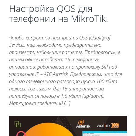
Настройка QOS для
телефонии на MikroTik.
Чтобы корректно настроить QoS (Quality of
Service), нам необходимо предварительно
произвести небольшие расчеты. Предположим, в
нашем офисе находятся 15 телефонных
аппаратов, работающих по протоколу SIP под
управление IP – АТС Asterisk. Предположим, что для
одного телефонного разговора нужно 100 кбит
полосы. Тем самым, для 15 аппаратов нам
потребуется полоса в 1,5 мбит (up/down).
Маркировка соединений […]