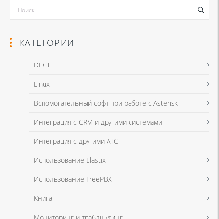
КАТЕГОРИИ
DECT
Linux
Я даю согласие на обработку моих персональных данных для связи
Вспомогательный софт при работе с Asterisk
в соответствии с
Политикой в отношении обработки персональных
данных
и
Политикой конфиденциальности
Интеграция с CRM и другими системами
Интеграция с другими АТС
Я даю согласие на обработку моих персональных данных для связи
Использование Elastix
в соответствии с
Политикой в отношении обработки персональных
данных
и
Политикой конфиденциальности
Использование FreePBX
Книга
Мониторинг и траблшутинг