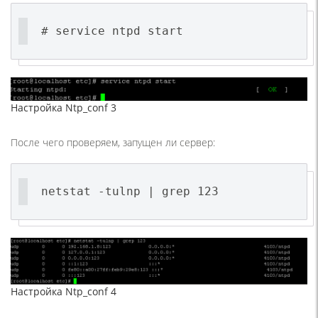
# service ntpd start
Настройка Ntp_conf 3
После чего проверяем, запущен ли сервер:
netstat -tulnp | grep 123
Настройка Ntp_conf 4