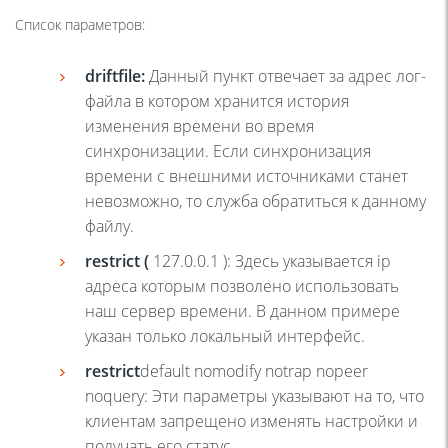
Список параметров:
driftfile
:
Данный пункт отвечает за адрес лог-
файла в котором хранится история
изменения времени во время
синхронизации. Если синхронизация
времени с внешними источниками станет
невозможно, то служба обратиться к данному
файлу.
restrict
(
127.0.0.1 )
: Здесь указывается ip
адреса которым позволено использовать
наш сервер времени. В данном примере
указан только локальный интерфейс.
restrict
default
nomodify
notrap
nopeer
noquery
: Эти параметры указывают на то, что
клиентам запрещено изменять настройки и
получать его статус