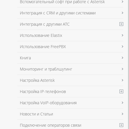
Вспомогательный софт при работе с Asterisk
в соответствии с
Политикой в отношении обработки персональных
данных
и
Политикой конфиденциальности
Интеграция с CRM и другими системами
Интеграция с другими АТС
Я даю согласие на обработку моих персональных данных для связи
Использование Elastix
в соответствии с
Политикой в отношении обработки персональных
данных
и
Политикой конфиденциальности
Использование FreePBX
Книга
Мониторинг и траблшутинг
Настройка Asterisk
Настройка IP-телефонов
Настройка VoIP-оборудования
Новости и Статьи
Подключение операторов связи