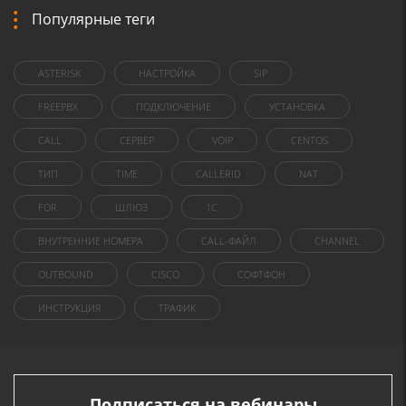
Популярные теги
ASTERISK
НАСТРОЙКА
SIP
FREEPBX
ПОДКЛЮЧЕНИЕ
УСТАНОВКА
CALL
СЕРВЕР
VOIP
CENTOS
ТИП
TIME
CALLERID
NAT
FOR
ШЛЮЗ
1C
ВНУТРЕННИЕ НОМЕРА
CALL-ФАЙЛ
CHANNEL
OUTBOUND
CISCO
СОФТФОН
ИНСТРУКЦИЯ
ТРАФИК
Подписаться на вебинары