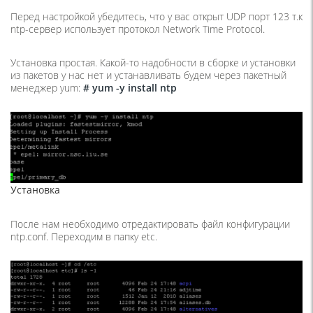
Перед настройкой убедитесь, что у вас открыт UDP порт 123 т.к
ntp-сервер использует протокол Network Time Protocol.
Установка простая. Какой-то надобности в сборке и установки
из пакетов у нас нет и устанавливать будем через пакетный
менеджер yum:
# yum -y install ntp
Установка
После нам необходимо отредактировать файл конфигурации
ntp.conf. Переходим в папку etc.