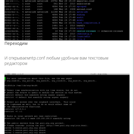
Переходим
И открываемntp.conf любым удобным вам текстовым
редактором