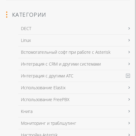
КАТЕГОРИИ
DECT
Linux
Я даю согласие на обработку моих персональных данных для связи
Вспомогательный софт при работе с Asterisk
в соответствии с
Политикой в отношении обработки персональных
данных
и
Политикой конфиденциальности
Интеграция с CRM и другими системами
Интеграция с другими АТС
Я даю согласие на обработку моих персональных данных для связи
Использование Elastix
в соответствии с
Политикой в отношении обработки персональных
данных
и
Политикой конфиденциальности
Использование FreePBX
Книга
Мониторинг и траблшутинг
Настройка Asterisk