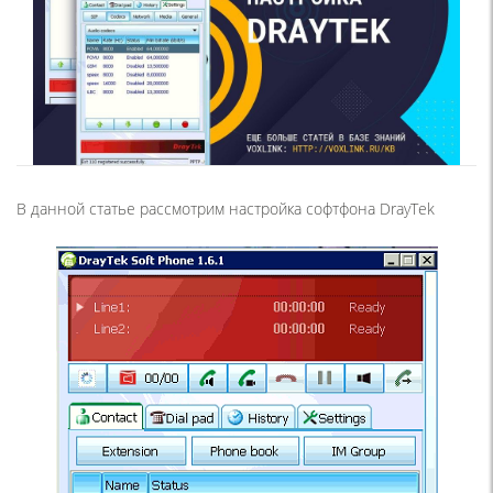
В данной статье рассмотрим настройка софтфона DrayTek