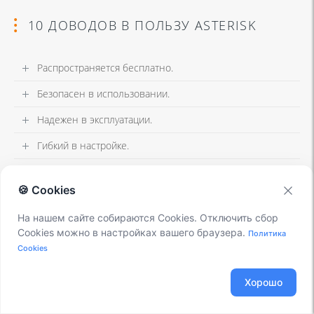
10 ДОВОДОВ В ПОЛЬЗУ ASTERISK
Распространяется бесплатно.
Безопасен в использовании.
Надежен в эксплуатации.
Гибкий в настройке.
Имеет огромный функционал.
🍪 Cookies
Интегрируется с любыми системами.
На нашем сайте собираются Cookies. Отключить сбор
Позволяет телефонизировать офис за считанные
Cookies можно в настройках вашего браузера.
Политика
часы.
Cookies
Отличная масштабируемость.
Хорошо
Повышает управляемость бизнеса.
Снижает расходы на связь.