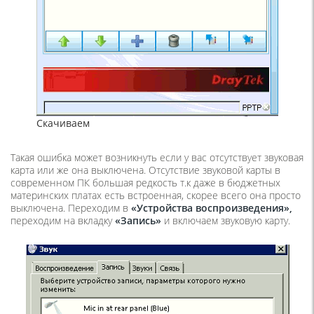
Скачиваем
Такая ошибка может возникнуть если у вас отсутствует звуковая
карта или же она выключена. Отсутствие звуковой карты в
современном ПК большая редкость т.к даже в бюджетных
материнских платах есть встроенная, скорее всего она просто
выключена. Переходим в
«Устройства воспроизведения»,
переходим на вкладку
«Запись»
и включаем звуковую карту.