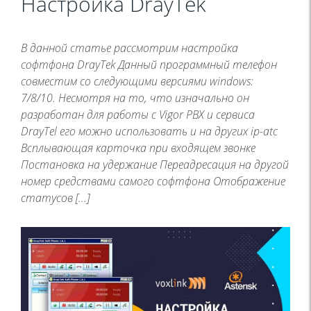
Настройка DrayTek
В данной статье рассмотрим настройка
софтфона DrayTek Данный программный телефон
совместим со следующими версиями windows:
7/8/10. Несмотря на то, что изначально он
разработан для работы с Vigor PBX и сервиса
DrayTel его можно использовать и на других ip-atc
Всплывающая карточка при входящем звонке
Постановка на удержание Переадресация на другой
номер средствами самого софтфона Отображение
статусов […]