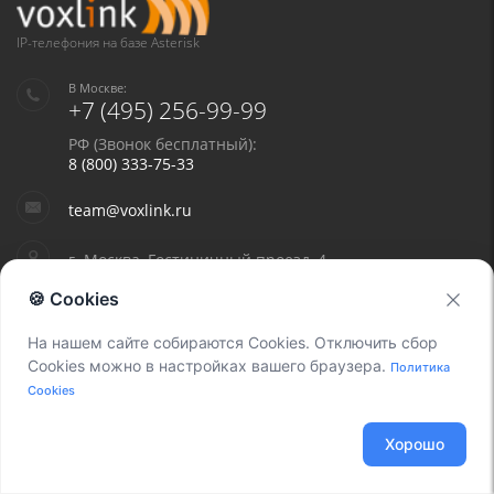
IP-телефония на базе Asterisk
В Москве:
+7 (495) 256-99-99
РФ (Звонок бесплатный):
8 (800) 333-75-33
team@voxlink.ru
г. Москва, Гостиничный проезд, 4
🍪 Cookies
На нашем сайте собираются Cookies. Отключить сбор
Cookies можно в настройках вашего браузера.
Политика
Cookies
Найти нас на карте
Хорошо