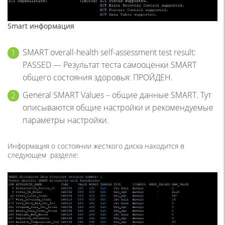
Smart информация
SMART overall-health self-assessment test result:
PASSED — Результат теста самооценки SMART
общего состояния здоровья: ПРОЙДЕН.
General SMART Values – общие данные SMART. Тут
описываются общие настройки и рекомендуемые
параметры настройки.
Информация о состоянии жесткого диска находится в
следующем разделе: