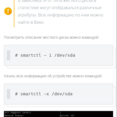
В зависимости от типа жесткого диска в
статистике могут отображаться различные
атрибуты. Всю информацию по ним можно
найти в Вики.
Посмотреть описание жесткого диска можно командой:
# smartctl – i /dev/sda
Узнать всю информацию об устройстве можно командой:
# smartctl –x /dev/sda