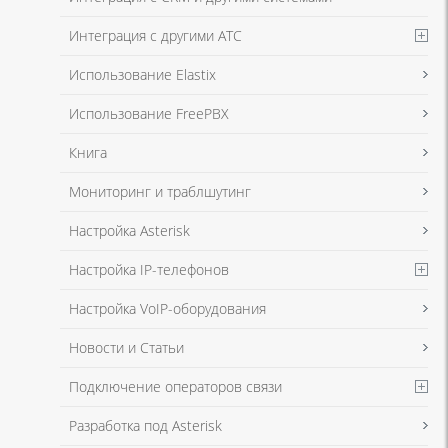
Интеграция с другими АТС
Я даю согласие на обработку моих персональных данных для связи
Использование Elastix
в соответствии с
Политикой в отношении обработки персональных
данных
и
Политикой конфиденциальности
Использование FreePBX
Книга
Мониторинг и траблшутинг
Настройка Asterisk
Настройка IP-телефонов
Настройка VoIP-оборудования
Новости и Статьи
Подключение операторов связи
Разработка под Asterisk