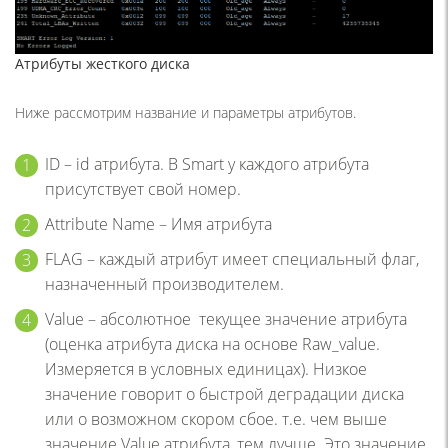
Атрибуты жесткого диска
Ниже рассмотрим название и параметры атрибутов.
ID – id атрибута. В Smart у каждого атрибута
присутствует свой номер.
Attribute Name – Имя атрибута
FLAG – каждый атрибут имеет специальный флаг,
назначенный производителем.
Value – абсолютное текущее значение атрибута
(оценка атрибута диска на основе Raw_value.
Измеряется в условных единицах). Низкое
значение говорит о быстрой деградации диска
или о возможном скором сбое. т.е. чем выше
значение Value атрибута, тем лучше. Это значение