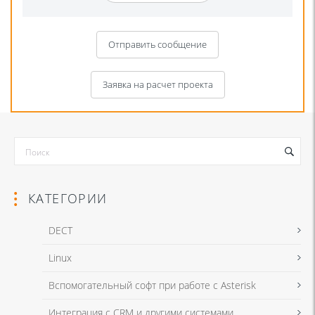
Отправить сообщение
Заявка на расчет проекта
КАТЕГОРИИ
DECT
Linux
Я даю согласие на обработку моих персональных данных для связи
Вспомогательный софт при работе с Asterisk
в соответствии с
Политикой в отношении обработки персональных
данных
и
Политикой конфиденциальности
Интеграция с CRM и другими системами