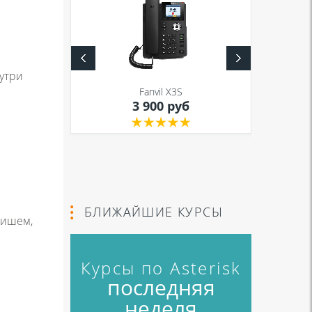
нутри
S
Fanvil X3S
уб
3 900 руб
БЛИЖАЙШИЕ КУРСЫ
пишем,
Курсы по Asterisk
последняя
неделя