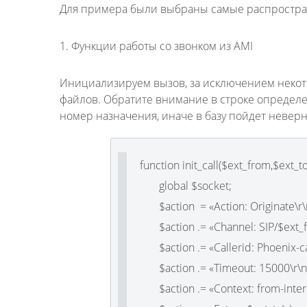
Для примера были выбраны самые распростране
1. Функции работы со звонком из AMI
Инициализируем вызов, за исключением некото
файлов. Обратите внимание в строке определени
номер назначения, иначе в базу пойдет невер
function init_call($ext_from,$ext_to
global $socket;
$action = «Action: Originate\r\
$action .= «Channel: SIP/$ext_f
$action .= «Callerid: Phoenix-cal
$action .= «Timeout: 15000\r\n
$action .= «Context: from-intern