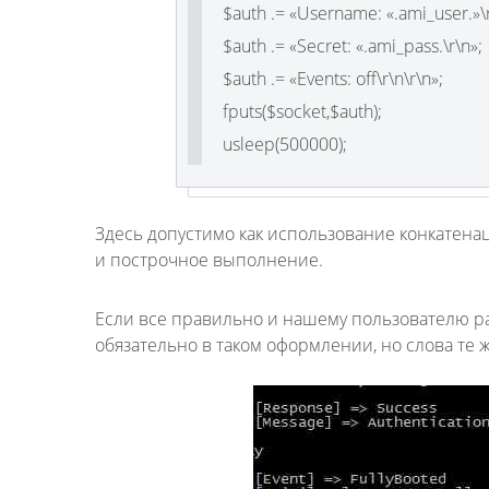
$auth .= «Username: «.ami_user.»\r
$auth .= «Secret: «.ami_pass.\r\n»;
$auth .= «Events: off\r\n\r\n»;
fputs($socket,$auth);
usleep(500000);
Здесь допустимо как использование конкатенац
и построчное выполнение.
Если все правильно и нашему пользователю ра
обязательно в таком оформлении, но слова те ж