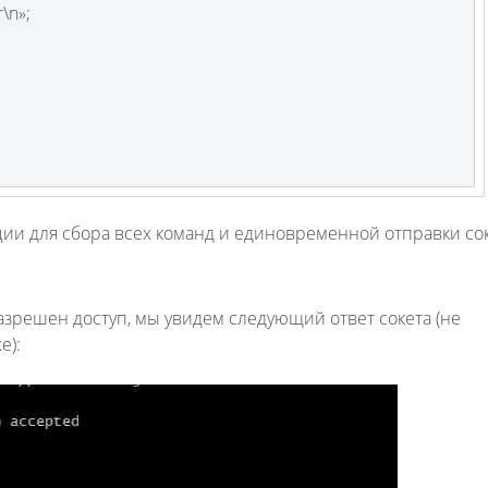
\n»;
ии для сбора всех команд и единовременной отправки соке
зрешен доступ, мы увидем следующий ответ сокета (не
е):