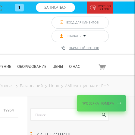
во
КУРС ПО
1
ЗАПИСАТЬСЯ
ст
ZABBIX
Zabbix:
монитор
ВХОД ДЛЯ КЛИЕНТОВ
Asterisk и
VoIP
с 7
сентябр
СКАЧАТЬ
по 11
сентябр
ОБРАТНЫЙ ЗВОНОК
Количество
свободных
мест
8
РЕНИЕ
ОБОРУДОВАНИЕ
ЦЕНЫ
О НАС
ЗАПИСАТЬС
AMI функционал из PHP
Главная
База знаний
Linux
ПРОВЕРКА НОМЕРА
19964
КАТЕГОРИИ