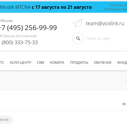
Количест
Mikrotik MTCNA
с 17 августа по 21 августа
свободных ме
 Москве:
team@voxlink.ru
+7 (495) 256-99-99
Ф (Звонок бесплатный):
 (800) 333-75-33
АТС
КОЛЛ-ЦЕНТР
CRM
НОМЕРА
ПРОДУКТЫ
ОБУЧЕНИЕ
ВНЕД
ЧЕНИЕ