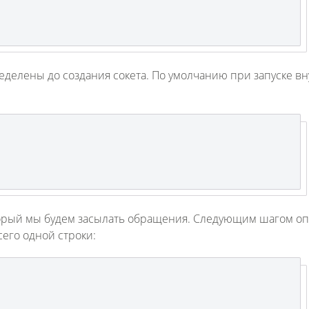
ределены до создания сокета. По умолчанию при запуске в
Fanvil X3
2 990 р
оторый мы будем засылать обращения. Следующим шагом о
сего одной строки: