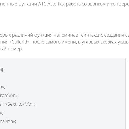
нные функции АТС Asteriks: работа со звонком и конфер
рых различий функция напоминает синтаксис создания cal
я «Callerid», после самого имени, в угловых скобках указ
ный номер.
){
n»;
rom\r\n»;
l <$ext_to>\r\n»;
»;
al\r\n»;