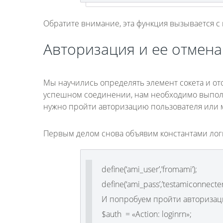
Обратите внимание, эта функция вызывается с
Авторизация и ее отмена
Мы научились определять элемент сокета и ото
успешном соединении, нам необходимо выполн
нужно пройти авторизацию пользователя или м
Первым делом снова объявим константами лог
define(‘ami_user’,’fromami’);
define(‘ami_pass’,’testamiconnecter’
И попробуем пройти авторизац
$auth = «Action: loginrn»;