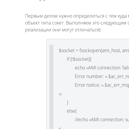
Первым делом нужно определиться с тем куда 
объект типа сокет. Выполняем это следующим
реализации они могут отличаться):
$socket = fsockopen(ami_host, ami
if (!$socket){
echo «AMI connection: fail
Error number: «.$ac_err_n
Error notice: «.$ac_err_msg
«;
}
else{
//echo «AMI connection: su
«;