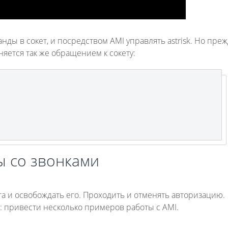
нды в сокет, и посредством AMI управлять astrisk. Но пре
няется так же обращением к сокету:
 со звонками
ета и освобождать его. Проходить и отменять авторизацию.
о: привести несколько примеров работы с AMI.