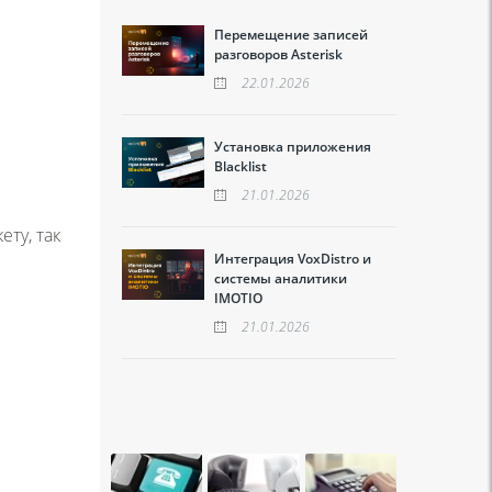
Перемещение записей
разговоров Asterisk
22.01.2026
Установка приложения
Blacklist
21.01.2026
ту, так
Интеграция VoxDistro и
системы аналитики
IMOTIO
21.01.2026