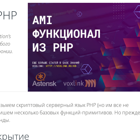
PHP
ion’s
юбого
фонии.
зьмем скриптовый серверный язык PHP (но им все не
напишем несколько базовых функций-примитивов. Но прежде
анды.
акрытие