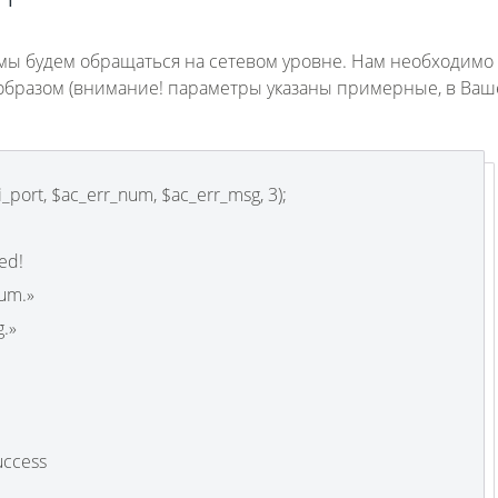
мы будем обращаться на сетевом уровне. Нам необходимо 
 образом (внимание! параметры указаны примерные, в Ва
_port, $ac_err_num, $ac_err_msg, 3);
ed!
um.»
.»
ccess