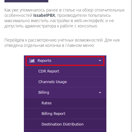
Как уже упоминалось ранее в статье на обзор отличительных
особенностей
IssabelPBX
, производители попытались
максимально вместить настройки в web-интерфейс и не
допустить администратора к работе с консолью.
Перейдём к рассмотрению учётных возможностей. Для них
отведена отдельная колонка в главном меню: