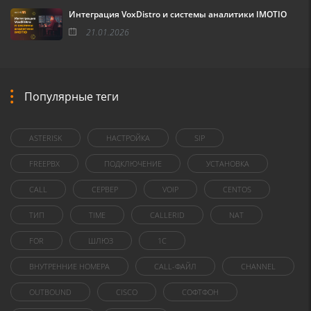
Интеграция VoxDistro и системы аналитики IMOTIO
21.01.2026
Популярные теги
ASTERISK
НАСТРОЙКА
SIP
FREEPBX
ПОДКЛЮЧЕНИЕ
УСТАНОВКА
CALL
СЕРВЕР
VOIP
CENTOS
ТИП
TIME
CALLERID
NAT
FOR
ШЛЮЗ
1C
ВНУТРЕННИЕ НОМЕРА
CALL-ФАЙЛ
CHANNEL
OUTBOUND
CISCO
СОФТФОН