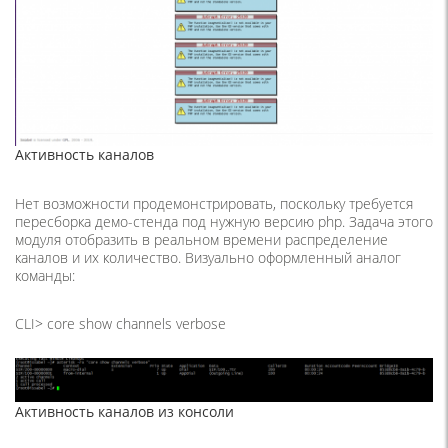
Активность каналов
Нет возможности продемонстрировать, поскольку требуется
пересборка демо-стенда под нужную версию php. Задача этого
модуля отобразить в реальном времени распределение
каналов и их количество. Визуально оформленный аналог
команды:
CLI> core show channels verbose
Активность каналов из консоли