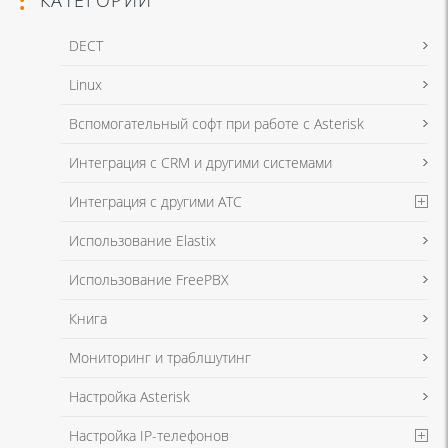
DECT
Linux
Я даю согласие на обработку моих персональных данных для связи
Вспомогательный софт при работе с Asterisk
в соответствии с
Политикой в отношении обработки персональных
данных
и
Политикой конфиденциальности
Интеграция с CRM и другими системами
Интеграция с другими АТС
Я даю согласие на обработку моих персональных данных для связи
Использование Elastix
в соответствии с
Политикой в отношении обработки персональных
данных
и
Политикой конфиденциальности
Использование FreePBX
Книга
Мониторинг и траблшутинг
Настройка Asterisk
Настройка IP-телефонов