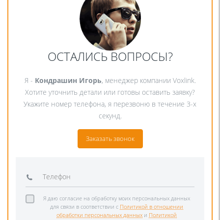
ОСТАЛИСЬ ВОПРОСЫ?
Я -
Кондрашин Игорь
, менеджер компании Voxlink.
Хотите уточнить детали или готовы оставить заявку?
Укажите номер телефона, я перезвоню в течение 3-х
секунд.
Заказать звонок
Я даю согласие на обработку моих персональных данных
для связи в соответствии с
Политикой в отношении
обработки персональных данных
и
Политикой