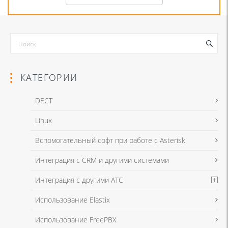
КАТЕГОРИИ
DECT
Linux
Я даю согласие на обработку моих персональных данных для связи
Вспомогательный софт при работе с Asterisk
в соответствии с
Политикой в отношении обработки персональных
данных
и
Политикой конфиденциальности
Интеграция с CRM и другими системами
Интеграция с другими АТС
Я даю согласие на обработку моих персональных данных для связи
Использование Elastix
в соответствии с
Политикой в отношении обработки персональных
данных
и
Политикой конфиденциальности
Использование FreePBX