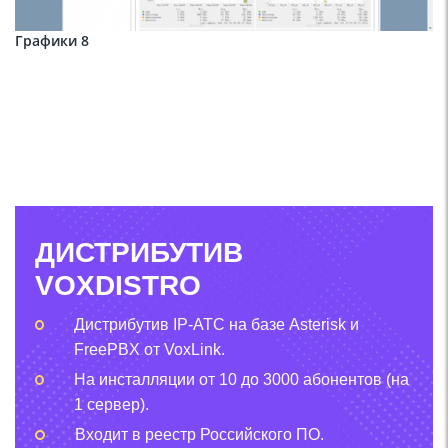
Графики 8
ДИСТРИБУТИВ
VOXDISTRO
Дистрибутив IP-АТС на базе Asterisk и
FreePBX от VoxLink.
На инсталляции от 10 до 3000 абонентов (на
1 сервер).
Входит в реестр Российского ПО.