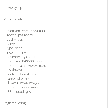
qwerty-sip
PEER Details
username=84959990000
secret=password
qualify=yes
nat=yes
type=peer
insecure=invite
host=qwerty.cnt.ru
fromuser=84959990000
fromdomain=qwerty.cnt.ru
disallow=all
context=from-trunk
canreinvite=no
allow=ulaw&alaw&g729
t38udptlsupport=yes
t38pt_udptl=yes
Register String