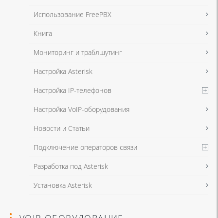
в соответствии с
Политикой в отношении обработки персональных
данных
и
Политикой конфиденциальности
Использование FreePBX
Книга
Мониторинг и траблшутинг
Настройка Asterisk
Настройка IP-телефонов
Настройка VoIP-оборудования
Новости и Статьи
Подключение операторов связи
Разработка под Asterisk
Установка Asterisk
VOIP ОБОРУДОВАНИЕ