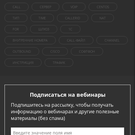
CALL
СЕРВЕР
VOIP
CENTOS
ТИП
TIME
CALLERID
NAT
FOR
ШЛЮЗ
1C
ВНУТРЕННИЕ НОМЕРА
CALL-ФАЙЛ
CHANNEL
OUTBOUND
CISCO
СОФТФОН
ИНСТРУКЦИЯ
ТРАФИК
Подписаться на вебинары
Подпишитесь на рассылку, чтобы получать
информацию о вебинарах и другие полезные
материалы (без спама)