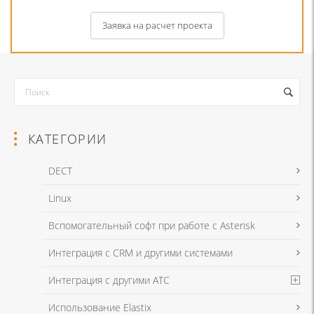
Заявка на расчет проекта
КАТЕГОРИИ
DECT
Linux
Я даю согласие на обработку моих персональных данных для связи
Вспомогательный софт при работе с Asterisk
в соответствии с
Политикой в отношении обработки персональных
данных
и
Политикой конфиденциальности
Интеграция с CRM и другими системами
Интеграция с другими АТС
Я даю согласие на обработку моих персональных данных для связи
Использование Elastix