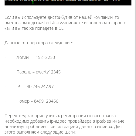
Если вы используете дистрибутив от нашей компании, то
вместо команды «asterisk –rvvv» можете использовать просто
«a» и вы так же попадете в CLI
Данные от оператора следующие:
· Логин — 152+2230
· Пароль – qwerty12345
· IP — 80.246.247.97
· Номер – 8499123456
Перед тем, как приступить к регистрации нового транка
необходимо добавить ip-адрес провайдера в iptables иначе
возникнут проблемы с регистрацией данного номера. Для
этого выполняем следующие шаги: