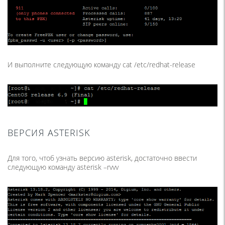
И выполните следующую команду cat /etc/redhat-release
ВЕРСИЯ ASTERISK
Для того, чтоб узнать версию asterisk, достаточно ввести
следующую команду asterisk –rvvv