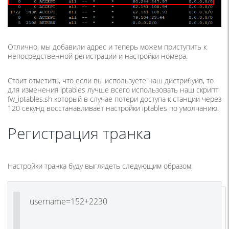
Отлично, мы добавили адрес и теперь можем приступить к
непосредственной регистрации и настройки номера.
Стоит отметить, что если вы используете наш дистрибуив, то
для изменения iptables лучше всего использовать наш скрипт
fw_iptables.sh который в случае потери доступа к станции через
120 секунд восстанавливает настройки iptables по умолчанию.
Регистрация транка
Настройки транка буду выглядеть следующим образом:
username=152+2230