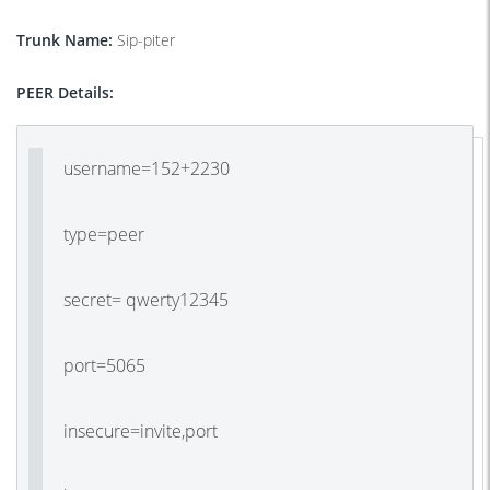
Trunk Name:
Sip-piter
PEER Details:
username=152+2230
type=peer
secret= qwerty12345
port=5065
insecure=invite,port