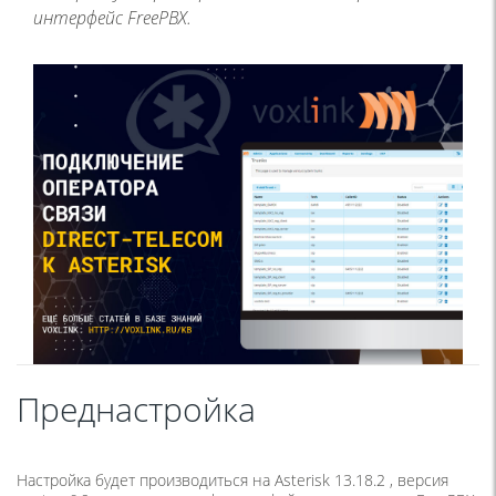
интерфейс FreePBX.
Преднастройка
Настройка будет производиться на Asterisk 13.18.2 , версия