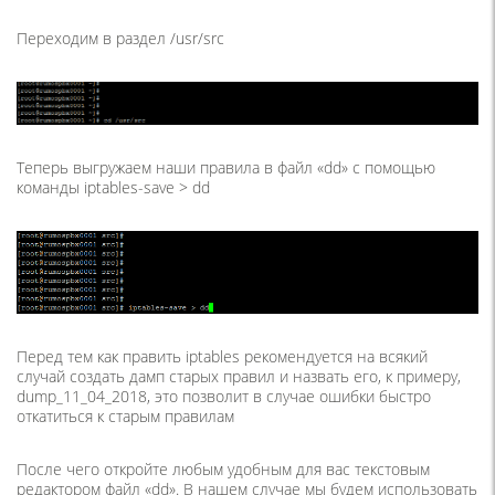
Переходим в раздел /usr/src
Теперь выгружаем наши правила в файл «dd» с помощью
команды iptables-save > dd
Перед тем как править iptables рекомендуется на всякий
случай создать дамп старых правил и назвать его, к примеру,
dump_11_04_2018, это позволит в случае ошибки быстро
откатиться к старым правилам
После чего откройте любым удобным для вас текстовым
редактором файл «dd». В нашем случае мы будем использовать