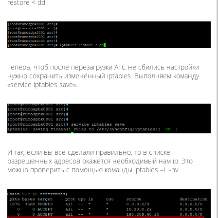
restore < dd
Теперь, чтоб после перезагрузки АТС не сбились настройки
нужно сохранить изменённый iptables. Выполняем команду
«service iptables save».
И так, если вы все сделали правильно, то в списке
разрешенных адресов окажется необходимый нам ip. Это
можно проверить с помощью команды iptables –L -nv