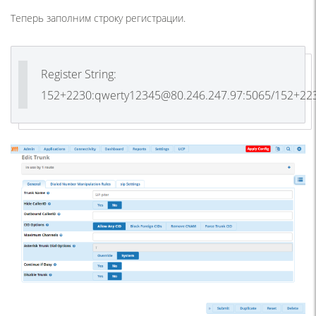
Теперь заполним строку регистрации.
Register String:
152+2230:qwerty12345@80.246.247.97:5065/152+22