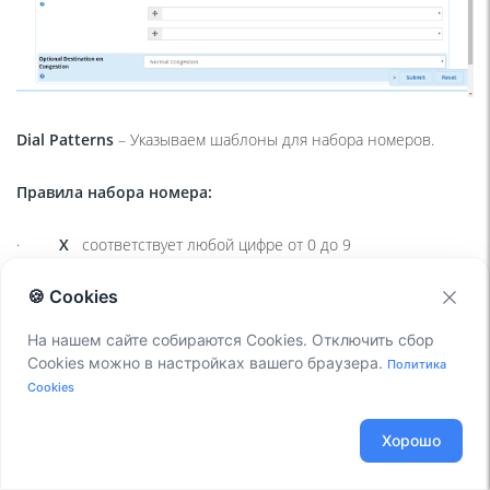
Dial Patterns
– Указываем шаблоны для набора номеров.
Правила набора номера:
·
X
соответствует любой цифре от 0 до 9
🍪 Cookies
·
Z
соответствует любой цифре от 1 до 9
На нашем сайте собираются Cookies. Отключить сбор
·
N
соответствует любой цифре от 2 до 9
Cookies можно в настройках вашего браузера.
Политика
Cookies
·
[1237-9]
соответствует любой цифре в квадратных
скобках (в этом примере, 1,2,3,7,8,9)
Хорошо
·
.
точка, соответствует любой цифре и букве, например