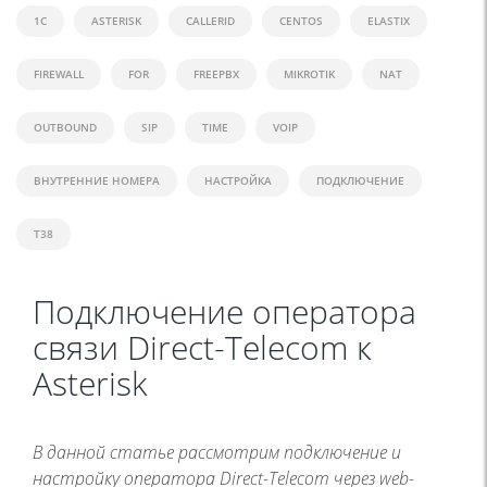
1C
ASTERISK
CALLERID
CENTOS
ELASTIX
FIREWALL
FOR
FREEPBX
MIKROTIK
NAT
OUTBOUND
SIP
TIME
VOIP
ВНУТРЕННИЕ НОМЕРА
НАСТРОЙКА
ПОДКЛЮЧЕНИЕ
Т38
Подключение оператора
связи Direct-Telecom к
Asterisk
В данной статье рассмотрим подключение и
настройку оператора Direct-Telecom через web-