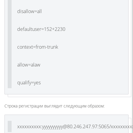
disallow=all
defaultuser=152+2230
context=from-trunk
allow=alaw
qualify=yes
Строка регистрации выглядит следующим образом:
xxxxxxxxxx:yyyyyyyyyy@80.246.247.97:5065/xxxxxxxxx