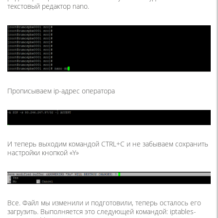
текстовый редактор nano.
Прописываем ip-адрес оператора
И теперь выходим командой CTRL+C и не забываем сохранить
настройки кнопкой «Y»
Все. Файл мы изменили и подготовили, теперь осталось его
загрузить. Выполняется это следующей командой: iptables-