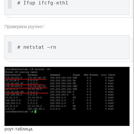
Проверяем роутинг:
# netstat –rn
роут-таблица.