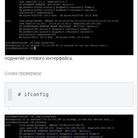
поднятие сетевого интерфейса.
Снова проверяем:
# ifconfig