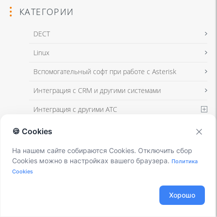
КАТЕГОРИИ
DECT
Linux
Я даю согласие на обработку моих персональных данных для связи
Вспомогательный софт при работе с Asterisk
в соответствии с
Политикой в отношении обработки персональных
данных
и
Политикой конфиденциальности
Интеграция с CRM и другими системами
Интеграция с другими АТС
Я даю согласие на обработку моих персональных данных для связи
Использование Elastix
🍪 Cookies
в соответствии с
Политикой в отношении обработки персональных
данных
и
Политикой конфиденциальности
Использование FreePBX
На нашем сайте собираются Cookies. Отключить сбор
Cookies можно в настройках вашего браузера.
Политика
Книга
Cookies
Мониторинг и траблшутинг
Хорошо
Настройка Asterisk