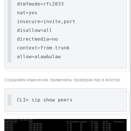
dtmfmode=rfc2833
nat=yes
insecure=invite,port
disallow=all
directmedia=no
context=from-trunk
Сохраняем изменения, применяем, проверим пир в Asterisk:
CLI> sip show peers