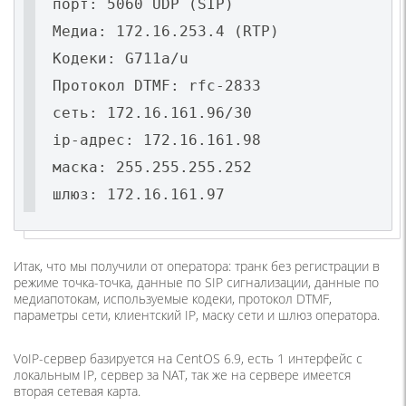
порт: 5060 UDP (SIP)
Медиа: 172.16.253.4 (RTP)
Кодеки: G711a/u
Протокол DTMF: rfc-2833
сеть: 172.16.161.96/30
ip-адрес: 172.16.161.98
маска: 255.255.255.252
Итак, что мы получили от оператора: транк без регистрации в
режиме точка-точка, данные по SIP сигнализации, данные по
медиапотокам, используемые кодеки, протокол DTMF,
параметры сети, клиентский IP, маску сети и шлюз оператора.
VoIP-сервер базируется на CentOS 6.9, есть 1 интерфейс с
локальным IP, сервер за NAT, так же на сервере имеется
вторая сетевая карта.