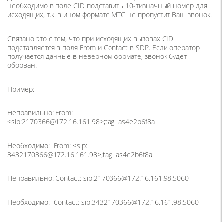
необходимо в поле CID подставить 10-тизначный номер для
исходящих, т.к. в ином формате МТС не пропустит Ваш звонок.
Связано это с тем, что при исходящих вызовах CID
подставляется в поля From и Contact в SDP. Если оператор
получается данные в неверном формате, звонок будет
оборван.
Пример:
Неправильно: From:
<sip:2170366@172.16.161.98>;tag=as4e2b6f8a
Необходимо: From: <sip:
3432170366@172.16.161.98>;tag=as4e2b6f8a
Неправильно: Contact: sip:2170366@172.16.161.98:5060
Необходимо: Contact: sip:3432170366@172.16.161.98:5060