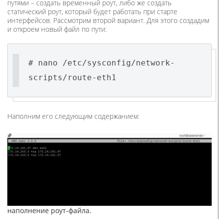
путями – создать временный роут, либо же создать
статический роут, который будет работать при старте
интерфейсов. Рассмотрим второй вариант. Для этого создадим
и откроем новый файл по пути:
# nano /etc/sysconfig/network-
scripts/route-eth1
Наполним его следующим содержанием:
наполнение роут-файла.