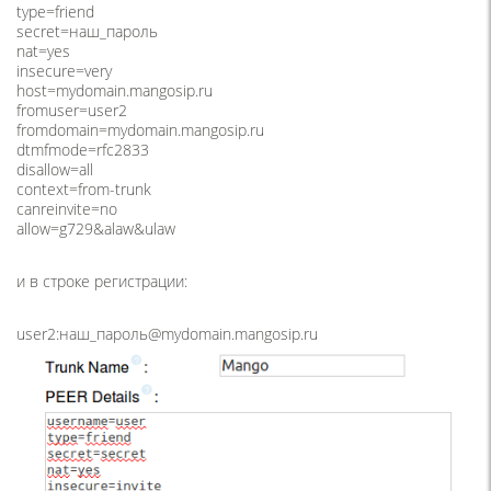
type=friend
secret=наш_пароль
nat=yes
insecure=very
host=mydomain.mangosip.ru
fromuser=user2
fromdomain=mydomain.mangosip.ru
dtmfmode=rfc2833
disallow=all
context=from-trunk
canreinvite=no
allow=g729&alaw&ulaw
и в строке регистрации:
user2:наш_пароль@mydomain.mangosip.ru