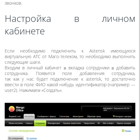
звонков.
Настройка в личном
кабинете
Если необходимо подключить к Asterisk имеющуюся
виртуальную АТС от Маго-телеком, то необходимо выполнить
следующие шаги.
Входим в личный кабинет ≥ вкладка сотрудники ≥ добавить
сотрудника. Появится поле добавления сотрудника,
так как у нас будет подключение к asterisk, то достаточно
ввести в поле ФИО какой нибудь идентификатор
(
например —
user2). Нажимаем
«
Создать».