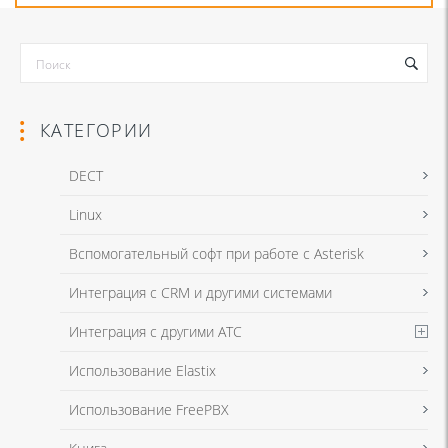
КАТЕГОРИИ
DECT
Linux
Я даю согласие на обработку моих персональных данных для связи
Вспомогательный софт при работе с Asterisk
в соответствии с
Политикой в отношении обработки персональных
данных
и
Политикой конфиденциальности
Интеграция с CRM и другими системами
Интеграция с другими АТС
Я даю согласие на обработку моих персональных данных для связи
Использование Elastix
в соответствии с
Политикой в отношении обработки персональных
данных
и
Политикой конфиденциальности
Использование FreePBX