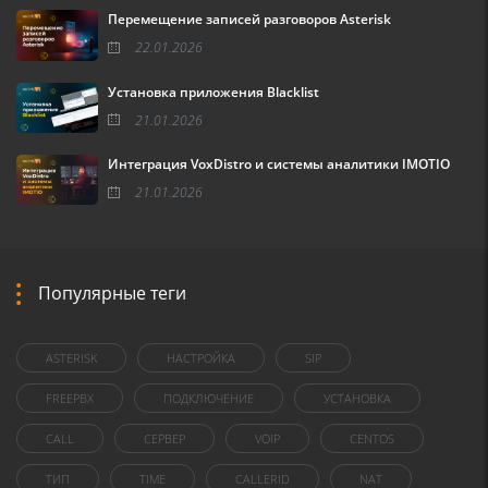
Перемещение записей разговоров Asterisk
22.01.2026
Установка приложения Blacklist
21.01.2026
Интеграция VoxDistro и системы аналитики IMOTIO
21.01.2026
Популярные теги
ASTERISK
НАСТРОЙКА
SIP
FREEPBX
ПОДКЛЮЧЕНИЕ
УСТАНОВКА
CALL
СЕРВЕР
VOIP
CENTOS
ТИП
TIME
CALLERID
NAT