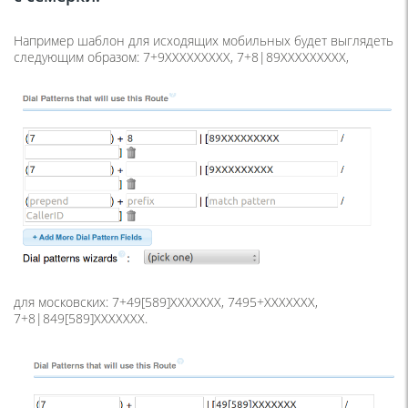
Например шаблон для исходящих мобильных будет выглядеть
следующим образом: 7+9XXXXXXXXX, 7+8|89XXXXXXXXX,
для московских: 7+49[589]XXXXXXX, 7495+XXXXXXX,
7+8|849[589]XXXXXXX.