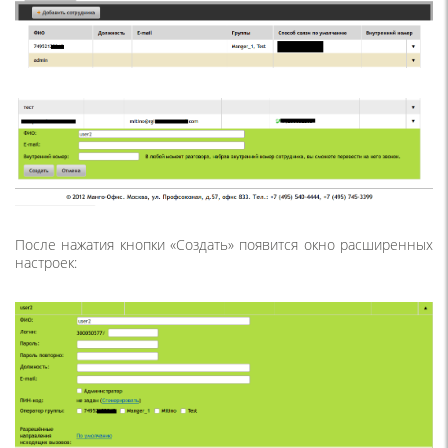
После нажатия кнопки
«
Создать» появится окно расширенных
настроек: