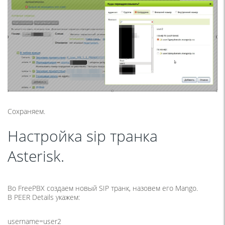
Сохраняем.
Настройка sip транка
Asterisk.
Во FreePBX создаем новый SIP транк, назовем его Mango.
В PEER Details укажем:
username=user2