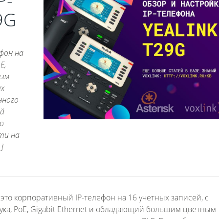
P-
9G
ефон на
E,
ным
ых
нного
ой
о
ти на
]
 это корпоративный IP-телефон на 16 учетных записей, с
ка, PoE, Gigabit Ethernet и обладающий большим цветным