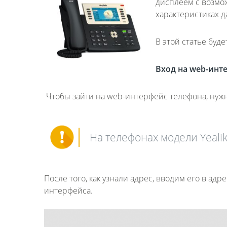
дисплеем с возмо
характеристиках 
В этой статье буд
Вход на
web
-инт
Чтобы зайти на web-интерфейс телефона, нужно
На телефонах модели Yealik
После того, как узнали адрес, вводим его в ад
интерфейса.