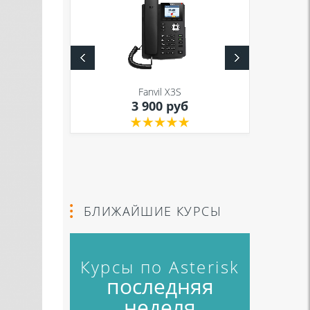
S
Fanvil X3S
уб
3 900 руб
БЛИЖАЙШИЕ КУРСЫ
Курсы по Asterisk
последняя
неделя