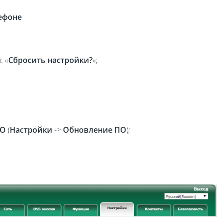
лефоне
 «
Сбросить настройки?
»;
ПО
(
Настройки
->
Обновление ПО
);