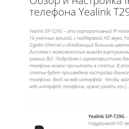
Обзор и настройка I
телефона Yealink T2
Yealink SIP-T29G – это корпоративный IP-тел
16 учетных записей, с поддержкой HD звука, Po
Gigabit Ethernet и обладающий большим цвет
дисплеем с возможностью вывода виртуальн
клавиш BLF. Подробнее о характеристиках да
телефона можно прочитать в статье. В эт
статье будет произведена настройка данног
телефона. Вход на web-интерфейс Чтобы зай
web-интерфейс телефона, нужно узнать его […
Yealink SIP-T29G
–
поддержкой HD зву