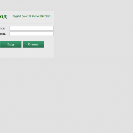
Fanvil X3
2 990 р