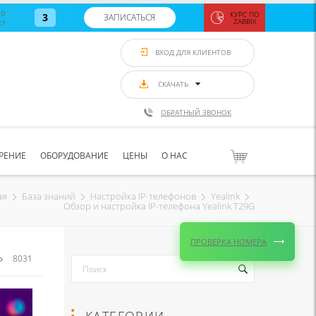
во
КУРС ПО
3
ЗАПИСАТЬСЯ
ст
ZABBIX
Zabbix:
монитор
ВХОД ДЛЯ КЛИЕНТОВ
Asterisk и
VoIP
с 7
сентябр
СКАЧАТЬ
по 11
сентябр
ОБРАТНЫЙ ЗВОНОК
Количество
свободных
мест
8
РЕНИЕ
ОБОРУДОВАНИЕ
ЦЕНЫ
О НАС
ЗАПИСАТЬС
ая
База знаний
Настройка IP-телефонов
Yealink
Обзор и настройка IP-телефона Yealink T29G
ПРОВЕРКА НОМЕРА
8031
КАТЕГОРИИ