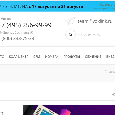
Количест
Mikrotik MTCNA
с 17 августа по 21 августа
свободных ме
 Москве:
team@voxlink.ru
+7 (495) 256-99-99
Ф (Звонок бесплатный):
 (800) 333-75-33
АТС
КОЛЛ-ЦЕНТР
CRM
НОМЕРА
ПРОДУКТЫ
ОБУЧЕНИЕ
ВНЕД
Главн