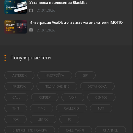
Установка приложения Blacklist
21.01.2026
Интеграция VoxDistro и системы аналитики IMOTIO
21.01.2026
Популярные теги
ASTERISK
НАСТРОЙКА
SIP
FREEPBX
ПОДКЛЮЧЕНИЕ
УСТАНОВКА
CALL
СЕРВЕР
VOIP
CENTOS
ТИП
TIME
CALLERID
NAT
FOR
ШЛЮЗ
1C
ВНУТРЕННИЕ НОМЕРА
CALL-ФАЙЛ
CHANNEL