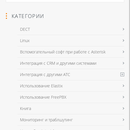
КАТЕГОРИИ
DECT
Linux
Я даю согласие на обработку моих персональных данных для связи
Вспомогательный софт при работе с Asterisk
в соответствии с
Политикой в отношении обработки персональных
данных
и
Политикой конфиденциальности
Интеграция с CRM и другими системами
Интеграция с другими АТС
Я даю согласие на обработку моих персональных данных для связи
Использование Elastix
в соответствии с
Политикой в отношении обработки персональных
данных
и
Политикой конфиденциальности
Использование FreePBX
Книга
Мониторинг и траблшутинг