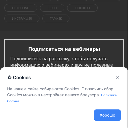
OUTBOUND
CISCO
СОФТФОН
ИНСТРУКЦИЯ
ТРАФИК
Подписаться на вебинары
Подпишитесь на рассылку, чтобы получать
информацию о вебинарах и другие полезные
материалы (без спама)
🍪 Cookies
На нашем сайте собираются Cookies. Отключить сбор
Cookies можно в настройках вашего браузера.
Политика
Cookies
Я даю согласие на обработку моих персональных данных
для связи в соответствии с
Политикой в отношении
Хорошо
обработки персональных данных
и
Политикой
конфиденциальности