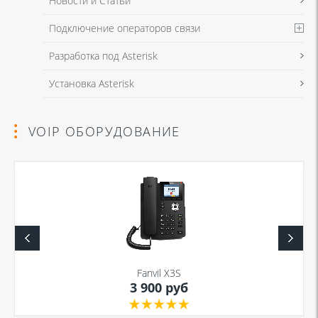
Новости и Статьи
Подключение операторов связи
Разработка под Asterisk
Установка Asterisk
VOIP ОБОРУДОВАНИЕ
Fanvil X3S
3 900 руб