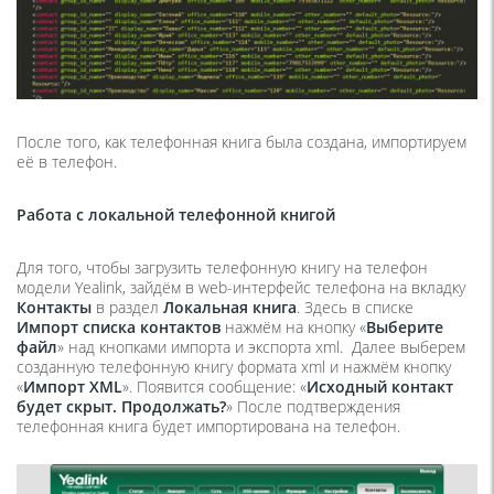
После того, как телефонная книга была создана, импортируем
её в телефон.
Работа с локальной телефонной книгой
Для того, чтобы загрузить телефонную книгу на телефон
модели Yealink, зайдём в web-интерфейс телефона на вкладку
Контакты
в раздел
Локальная книга
. Здесь в списке
Импорт списка контактов
нажмём на кнопку «
Выберите
файл
» над кнопками импорта и экспорта xml. Далее выберем
созданную телефонную книгу формата xml и нажмём кнопку
«
Импорт
XML
». Появится сообщение: «
Исходный контакт
будет скрыт. Продолжать?
» После подтверждения
телефонная книга будет импортирована на телефон.