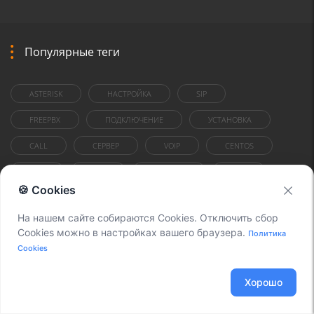
Популярные теги
ASTERISK
НАСТРОЙКА
SIP
FREEPBX
ПОДКЛЮЧЕНИЕ
УСТАНОВКА
CALL
СЕРВЕР
VOIP
CENTOS
ТИП
TIME
CALLERID
NAT
🍪 Cookies
FOR
ШЛЮЗ
1C
На нашем сайте собираются Cookies. Отключить сбор
ВНУТРЕННИЕ НОМЕРА
CALL-ФАЙЛ
CHANNEL
Cookies можно в настройках вашего браузера.
Политика
Cookies
OUTBOUND
CISCO
СОФТФОН
ИНСТРУКЦИЯ
ТРАФИК
Хорошо