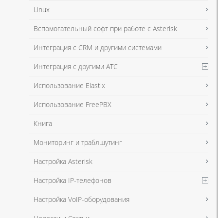
Linux
Я даю согласие на обработку моих персональных данных для связи
Вспомогательный софт при работе с Asterisk
в соответствии с
Политикой в отношении обработки персональных
данных
и
Политикой конфиденциальности
Интеграция с CRM и другими системами
Интеграция с другими АТС
Я даю согласие на обработку моих персональных данных для связи
Использование Elastix
в соответствии с
Политикой в отношении обработки персональных
данных
и
Политикой конфиденциальности
Использование FreePBX
Книга
Мониторинг и траблшутинг
Настройка Asterisk
Настройка IP-телефонов
Настройка VoIP-оборудования