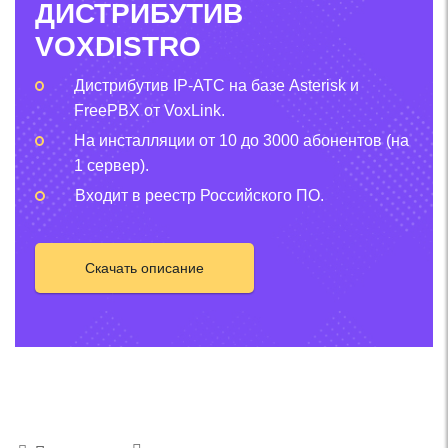
ДИСТРИБУТИВ
VOXDISTRO
Дистрибутив IP-АТС на базе Asterisk и
FreePBX от VoxLink.
На инсталляции от 10 до 3000 абонентов (на
1 сервер).
Входит в реестр Российского ПО.
Скачать описание