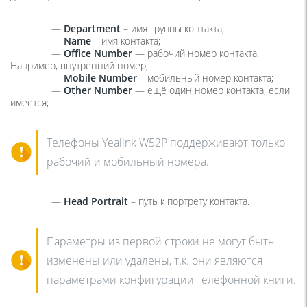
—
Department
– имя группы контакта;
—
Name
– имя контакта;
—
Office Number
— рабочий номер контакта.
Например, внутренний номер;
—
Mobile Number
– мобильный номер контакта;
—
Other Number
— ещё один номер контакта, если
имеется;
Телефоны Yealink W52P поддерживают только
рабочий и мобильный номера.
—
Head Portrait
– путь к портрету контакта.
Параметры из первой строки не могут быть
изменены или удалены, т.к. они являются
параметрами конфигурации телефонной книги.