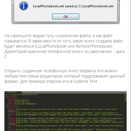
На скриншоте видим путь сохранения файла, и как файл
называется. В зависимости от того, какую книгу создаём, файл
будет меняться (LocalPhonebook или RemotePhonebook).
Директория хранения телефонной книги по умолчанию – диск
C.
Открыть созданную телефонную книгу формата xml можно
любым текстовым редактором, который поддерживает данный
формат. Для примера откроем его в Sublime Text.