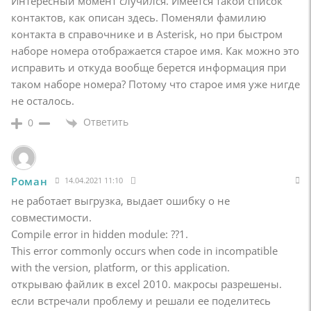
Интересный момент случился. Имеется такой список
контактов, как описан здесь. Поменяли фамилию
контакта в справочнике и в Asterisk, но при быстром
наборе номера отображается старое имя. Как можно это
исправить и откуда вообще берется информация при
таком наборе номера? Потому что старое имя уже нигде
не осталось.
Ответить
0
Роман
14.04.2021 11:10
не работает выгрузка, выдает ошибку о не
совместимости.
Compile error in hidden module: ??1.
This error commonly occurs when code in incompatible
with the version, platform, or this application.
открываю файлик в excel 2010. макросы разрешены.
если встречали проблему и решали ее поделитесь