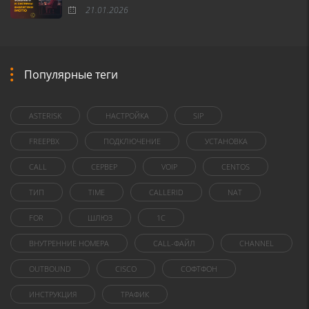
21.01.2026
Популярные теги
ASTERISK
НАСТРОЙКА
SIP
FREEPBX
ПОДКЛЮЧЕНИЕ
УСТАНОВКА
CALL
СЕРВЕР
VOIP
CENTOS
ТИП
TIME
CALLERID
NAT
FOR
ШЛЮЗ
1C
ВНУТРЕННИЕ НОМЕРА
CALL-ФАЙЛ
CHANNEL
OUTBOUND
CISCO
СОФТФОН
ИНСТРУКЦИЯ
ТРАФИК