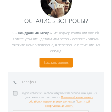
ОСТАЛИСЬ ВОПРОСЫ?
Я -
Кондрашин Игорь
, менеджер компании Voxlink.
Хотите уточнить детали или готовы оставить заявку?
Укажите номер телефона, я перезвоню в течение 3-х
секунд.
Заказать звонок
Я даю согласие на обработку моих персональных данных
для связи в соответствии с
Политикой в отношении
обработки персональных данных
и
Политикой
конфиденциальности