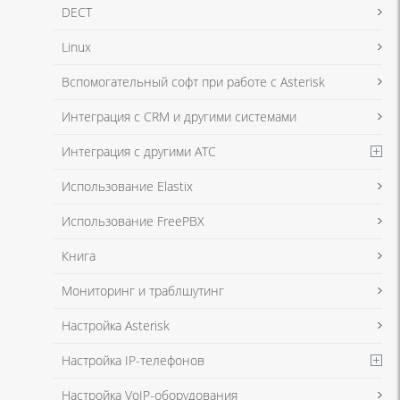
DECT
Linux
Я даю согласие на обработку моих персональных данных для связи
Вспомогательный софт при работе с Asterisk
в соответствии с
Политикой в отношении обработки персональных
данных
и
Политикой конфиденциальности
Интеграция с CRM и другими системами
Интеграция с другими АТС
Я даю согласие на обработку моих персональных данных для связи
Использование Elastix
в соответствии с
Политикой в отношении обработки персональных
данных
и
Политикой конфиденциальности
Использование FreePBX
Книга
Мониторинг и траблшутинг
Настройка Asterisk
Настройка IP-телефонов
Настройка VoIP-оборудования