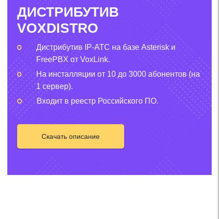
ДИСТРИБУТИВ
VOXDISTRO
Дистрибутив IP-АТС на базе Asterisk и
FreePBX от VoxLink.
На инсталляции от 10 до 3000 абонентов (на
1 сервер).
Входит в реестр Российского ПО.
Скачать описание