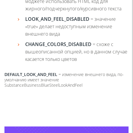
моджете использовать HTML код для
жирного/подчеркнутого/курсивного текста
LOOK
_
AND
_
FEEL
_
DISABLED
= значение
«true» делает недоступным изменение
внешнего вида
CHANGE
_
COLORS
_
DISABLED
= схоже с
вышеописанной опцией, но в данном случае
касается только цветов
DEFAULT_LOOK_AND_FEEL
= изменение внешнего вида, по-
умолчанию имеет значение
SubstanceBusinessBlueSteelLookAndFeel