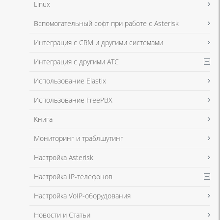
Linux
Я даю согласие на обработку моих персональных данных для связи
Вспомогательный софт при работе с Asterisk
в соответствии с
Политикой в отношении обработки персональных
данных
и
Политикой конфиденциальности
Интеграция с CRM и другими системами
Интеграция с другими АТС
Я даю согласие на обработку моих персональных данных для связи
Использование Elastix
в соответствии с
Политикой в отношении обработки персональных
данных
и
Политикой конфиденциальности
Использование FreePBX
Книга
Мониторинг и траблшутинг
Настройка Asterisk
Настройка IP-телефонов
Настройка VoIP-оборудования
Новости и Статьи