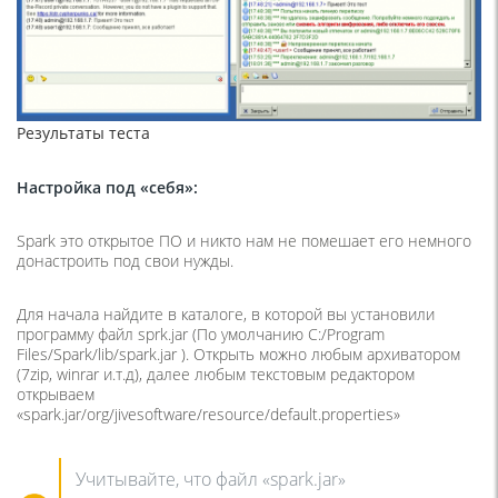
Результаты теста
Настройка под «себя»:
Spark это открытое ПО и никто нам не помешает его немного
донастроить под свои нужды.
Для начала найдите в каталоге, в которой вы установили
программу файл sprk.jar (По умолчанию C:/Program
Files/Spark/lib/spark.jar ). Открыть можно любым архиватором
(7zip, winrar и.т.д), далее любым текстовым редактором
открываем
«spark.jar/org/jivesoftware/resource/default.properties»
Учитывайте, что файл «spark.jar»