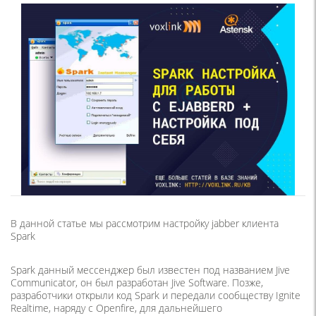
В данной статье мы рассмотрим настройку jabber клиента
Spark
Spark данный мессенджер был известен под названием Jive
Communicator, он был разработан Jive Software. Позже,
разработчики открыли код Spark и передали сообществу Ignite
Realtime, наряду с Openfire, для дальнейшего