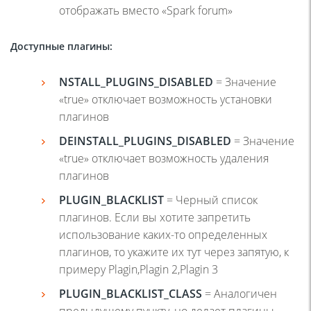
отображать вместо «Spark forum»
Доступные плагины:
NSTALL
_
PLUGINS
_
DISABLED
= Значение
«true» отключает возможность установки
плагинов
DEINSTALL
_
PLUGINS
_
DISABLED
= Значение
«true» отключает возможность удаления
плагинов
PLUGIN
_
BLACKLIST
= Черный список
плагинов. Если вы хотите запретить
использование каких-то определенных
плагинов, то укажите их тут через запятую, к
примеру Plagin,Plagin 2,Plagin 3
PLUGIN
_
BLACKLIST
_
CLASS
= Аналогичен
предыдущему пункту, но делает плагины