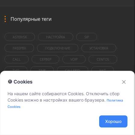
Популярные теги
ASTERISK
НАСТРОЙКА
SIP
FREEPBX
ПОДКЛЮЧЕНИЕ
УСТАНОВКА
CALL
СЕРВЕР
VOIP
CENTOS
ТИП
TIME
CALLERID
NAT
🍪 Cookies
FOR
ШЛЮЗ
1C
ВНУТРЕННИЕ НОМЕРА
CALL-ФАЙЛ
CHANNEL
На нашем сайте собираются Cookies. Отключить сбор
Cookies можно в настройках вашего браузера.
Политика
OUTBOUND
CISCO
СОФТФОН
Cookies
ИНСТРУКЦИЯ
ТРАФИК
Хорошо