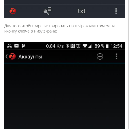
Для того чтобы зарегистрировать наш sip аккаунт жмем на
иконку ключа в низу экрана: