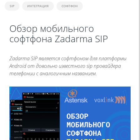
SIP
ИНТЕГРАЦИЯ
СОФТФОН
Обзор мобильного
софтфона Zadarma SIP
Zadarma SIP является софтфоном для платформы
Android от довольно известного sip провайдера
телефонии с аналогичным названием.