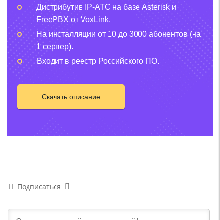
Дистрибутив IP-АТС на базе Asterisk и
FreePBX от VoxLink.
На инсталляции от 10 до 3000 абонентов (на
1 сервер).
Входит в реестр Российского ПО.
Скачать описание
Подписаться