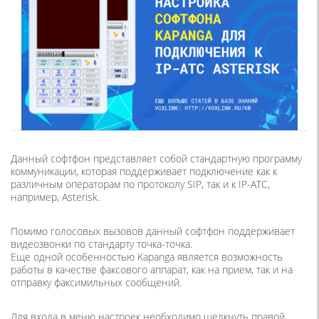
Данный софтфон представляет собой стандартную программу
коммуникации, которая поддерживает подключение как к
различным операторам по протоколу SIP, так и к IP-АТС,
например, Asterisk.
Помимо голосовых вызовов данный софтфон поддерживает
видеозвонки по стандарту точка-точка.
Еще одной особенностью Kapanga является возможность
работы в качестве факсового аппарат, как на прием, так и на
отправку факсимильных сообщений.
Для входа в меню настроек необходимо щелкнуть правой