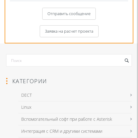
Отправить сообщение
Заявка на расчет проекта
КАТЕГОРИИ
DECT
Linux
Я даю согласие на обработку моих персональных данных для связи
Вспомогательный софт при работе с Asterisk
в соответствии с
Политикой в отношении обработки персональных
данных
и
Политикой конфиденциальности
Интеграция с CRM и другими системами