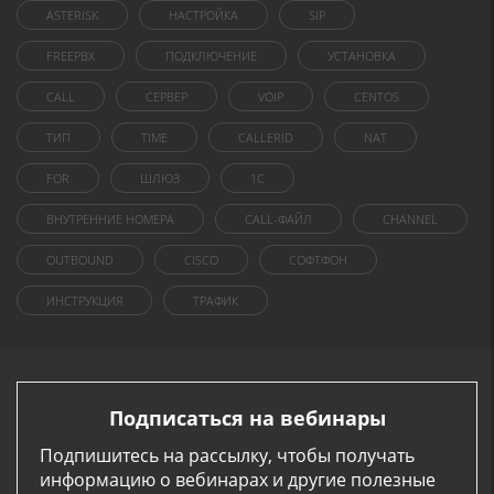
ASTERISK
НАСТРОЙКА
SIP
FREEPBX
ПОДКЛЮЧЕНИЕ
УСТАНОВКА
CALL
СЕРВЕР
VOIP
CENTOS
ТИП
TIME
CALLERID
NAT
FOR
ШЛЮЗ
1C
ВНУТРЕННИЕ НОМЕРА
CALL-ФАЙЛ
CHANNEL
OUTBOUND
CISCO
СОФТФОН
ИНСТРУКЦИЯ
ТРАФИК
Подписаться на вебинары
Подпишитесь на рассылку, чтобы получать
информацию о вебинарах и другие полезные