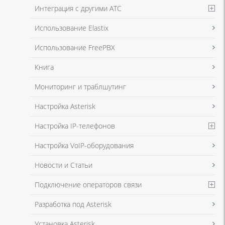
Интеграция с другими АТС
Я даю согласие на обработку моих персональных данных для связи
Использование Elastix
в соответствии с
Политикой в отношении обработки персональных
данных
и
Политикой конфиденциальности
Использование FreePBX
Книга
Мониторинг и траблшутинг
Настройка Asterisk
Настройка IP-телефонов
Настройка VoIP-оборудования
Новости и Статьи
Подключение операторов связи
Разработка под Asterisk
Установка Asterisk