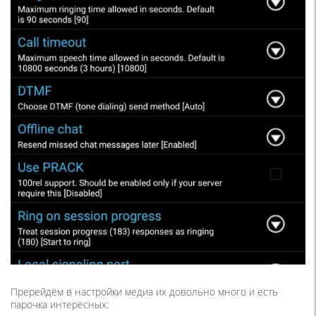
Пререйдём в настройки медиа их довольно много и есть
парочка интересных: