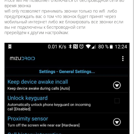
Froce wifi не позволяет отключатся от беспроводной сети во
время звонка
wifi only позволяет принимать звонки только по wifi либо
предупреждать вас о том что звонок будет принят через
мобильный интернет либо же блокировать все звонки если
вы не подключены к беспроводной сети
пререйдём к другим настройкам: