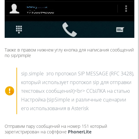
Также в правом нижнем углу кнопка для написания сообщений
по sip/pimple
sip.simple это протокол SIP MESSAGE (RFC 3428),
который использует протокол sip для отправки
текстовых сообщений)<br> ССЫЛКА на статью
Настройка (sipSimple и различные сценарии
его использования в Asterisk
Отправим пару сообщений на номер 151 который
зарегистрирован на софтфоне
PhonerLite