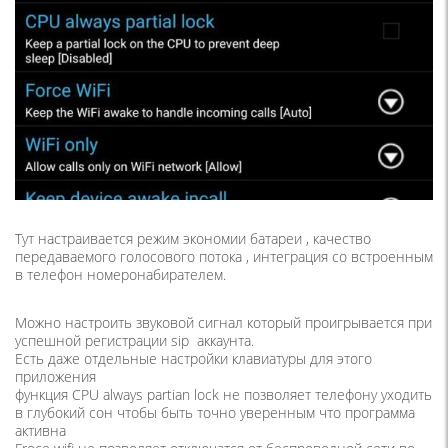
Тут настраивается режим экономии батареи , качество
передаваемого голосового потока , интеграция со встроенным
в телефон номеронабирателем.
Можно настроить звуковой сигнал который проигрывается при
успешной регистрации sip аккаунта.
Есть даже отдельные настройки клавиатуры для этого
приложения
функция CPU always partian lock не позволяет телефону уходить
в глубокий сон чтобы быть точно уверенным что программа
активна