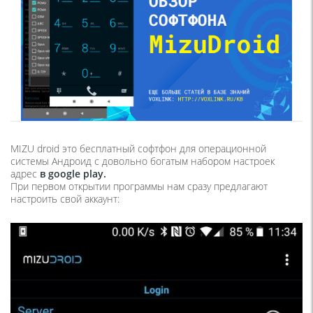
MIZU droid это бесплатный софтфон для операционной
системы Андроид с довольно богатым набором настроек
адрес
в google play.
При первом открытии программы нам сразу предлагают
настроить свой аккаунт: