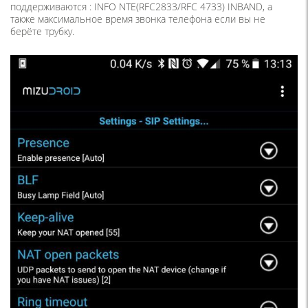
поддерживаются : INFO NTE(RFC2833/RFC 4733) INBAND, а
также максимальное время звонка телефона если вы не
берёте трубку.