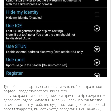
Тут набор стандартных настроек , можно выбрать транспорт ,
софтфон поддерживает tcp udp tls http
есть настраиваемое поведение симетричного rtp соединения
далее есть ряд занимательных опций например количество
пакетов которое устройство будет посылать для активации nat
сессий поддаётся, выбрать метод передачи DTMF нажатий ,