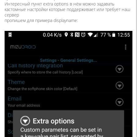
Интересный пункт extra options в нём можно задавать
кастомные настройки которые поддерживает или требует наш
сервер
пропишем для примера displayname: