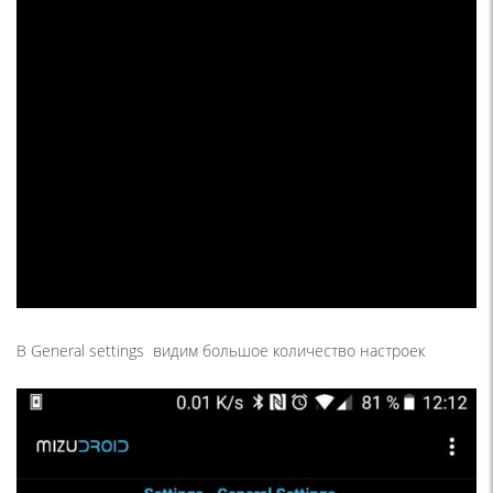
В General settings видим большое количество настроек