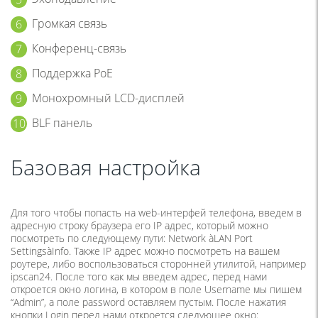
Громкая связь
Конференц-связь
Поддержка PoE
Монохромный LCD-дисплей
BLF панель
Базовая настройка
Для того чтобы попасть на web-интерфей телефона, введем в
адресную строку браузера его IP адрес, который можно
посмотреть по следующему пути: Network àLAN Port
SettingsàInfo. Также IP адрес можно посмотреть на вашем
роутере, либо воспользоваться сторонней утилитой, например
ipscan24. После того как мы введем адрес, перед нами
откроется окно логина, в котором в поле Username мы пишем
“Admin”, а поле password оставляем пустым. После нажатия
кнопки Login перед нами откроется следующее окно: