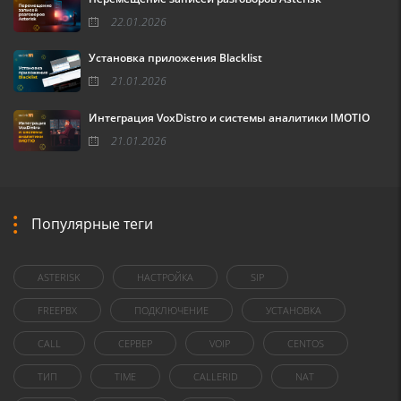
22.01.2026
Установка приложения Blacklist
21.01.2026
Интеграция VoxDistro и системы аналитики IMOTIO
21.01.2026
Популярные теги
ASTERISK
НАСТРОЙКА
SIP
FREEPBX
ПОДКЛЮЧЕНИЕ
УСТАНОВКА
CALL
СЕРВЕР
VOIP
CENTOS
ТИП
TIME
CALLERID
NAT