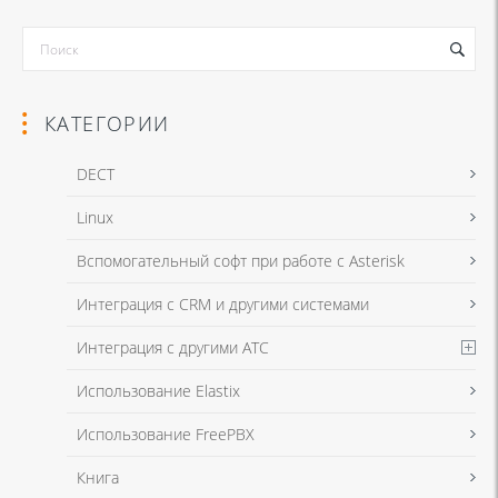
КАТЕГОРИИ
DECT
Linux
Я даю согласие на обработку моих персональных данных для связи
Вспомогательный софт при работе с Asterisk
в соответствии с
Политикой в отношении обработки персональных
данных
и
Политикой конфиденциальности
Интеграция с CRM и другими системами
Интеграция с другими АТС
Я даю согласие на обработку моих персональных данных для связи
Использование Elastix
в соответствии с
Политикой в отношении обработки персональных
данных
и
Политикой конфиденциальности
Использование FreePBX
Книга