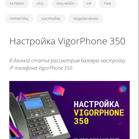
ASTERISK
CALL
CALL-ФАЙЛ
SIP
TIME
ГАРНИТУРЫ
НАСТРОЙКА
ПОДКЛЮЧЕНИЕ
Настройка VigorPhone 350
В данной статье рассмотрим базовую настройку
IP телефона VigorPhone 350