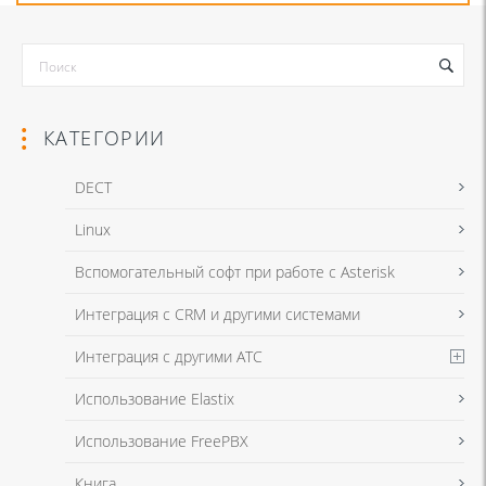
КАТЕГОРИИ
DECT
Linux
Я даю согласие на обработку моих персональных данных для связи
Вспомогательный софт при работе с Asterisk
в соответствии с
Политикой в отношении обработки персональных
данных
и
Политикой конфиденциальности
Интеграция с CRM и другими системами
Интеграция с другими АТС
Я даю согласие на обработку моих персональных данных для связи
Использование Elastix
в соответствии с
Политикой в отношении обработки персональных
данных
и
Политикой конфиденциальности
Использование FreePBX
Книга