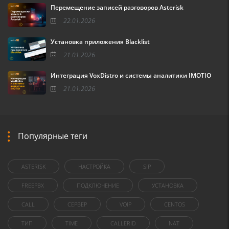
Перемещение записей разговоров Asterisk
22.01.2026
Установка приложения Blacklist
21.01.2026
Интеграция VoxDistro и системы аналитики IMOTIO
21.01.2026
Популярные теги
ASTERISK
НАСТРОЙКА
SIP
FREEPBX
ПОДКЛЮЧЕНИЕ
УСТАНОВКА
CALL
СЕРВЕР
VOIP
CENTOS
ТИП
TIME
CALLERID
NAT