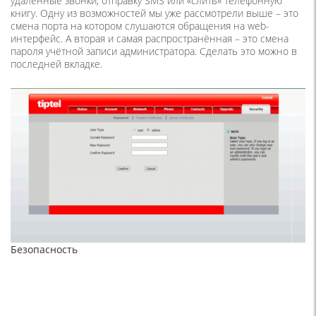
удалённые звонки, отправку SMS или «слить» телефонную
книгу. Одну из возможностей мы уже рассмотрели выше – это
смена порта на котором слушаются обращения на web-
интерфейс. А вторая и самая распространённая – это смена
пароля учётной записи администратора. Сделать это можно в
последней вкладке.
Безопасность