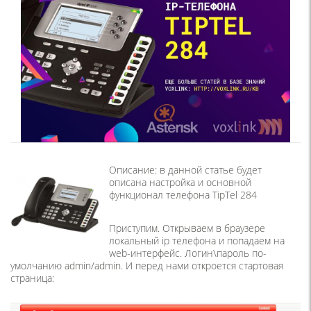
Описание: в данной статье будет
описана настройка и основной
функционал телефона TipTel 284
Приступим. Открываем в браузере
локальный ip телефона и попадаем на
web-интерфейс. Логин\пароль по-
умолчанию admin/admin. И перед нами откроется стартовая
страница: