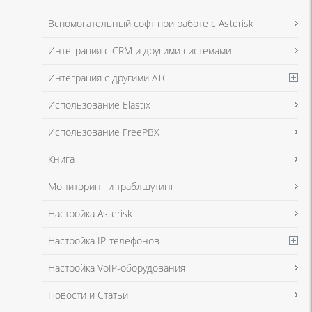
Я даю согласие на обработку моих персональных данных для связи
Вспомогательный софт при работе с Asterisk
в соответствии с
Политикой в отношении обработки персональных
данных
и
Политикой конфиденциальности
Интеграция с CRM и другими системами
Интеграция с другими АТС
Я даю согласие на обработку моих персональных данных для связи
Использование Elastix
в соответствии с
Политикой в отношении обработки персональных
данных
и
Политикой конфиденциальности
Использование FreePBX
Книга
Мониторинг и траблшутинг
Настройка Asterisk
Настройка IP-телефонов
Настройка VoIP-оборудования
Новости и Статьи