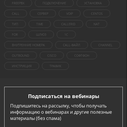
FREEPBX
ПОДКЛЮЧЕНИЕ
УСТАНОВКА
CALL
СЕРВЕР
VOIP
CENTOS
ТИП
TIME
CALLERID
NAT
FOR
ШЛЮЗ
1C
ВНУТРЕННИЕ НОМЕРА
CALL-ФАЙЛ
CHANNEL
OUTBOUND
CISCO
СОФТФОН
ИНСТРУКЦИЯ
ТРАФИК
Подписаться на вебинары
Подпишитесь на рассылку, чтобы получать
информацию о вебинарах и другие полезные
материалы (без спама)