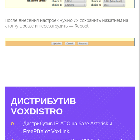
После внесения настроек нужно их сохранить нажатием на
кнопку Update и перезагрузить — Reboot
ДИСТРИБУТИВ
VOXDISTRO
Дистрибутив IP-АТС на базе Asterisk и
FreePBX от VoxLink.