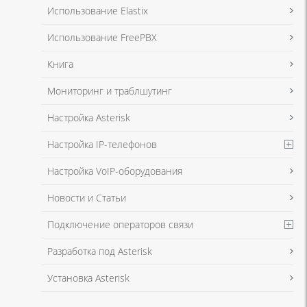
Я даю согласие на обработку моих персональных данных для связи
Использование Elastix
в соответствии с
Политикой в отношении обработки персональных
данных
и
Политикой конфиденциальности
Использование FreePBX
Книга
Мониторинг и траблшутинг
Настройка Asterisk
Настройка IP-телефонов
Настройка VoIP-оборудования
Новости и Статьи
Подключение операторов связи
Разработка под Asterisk
Установка Asterisk