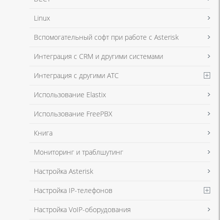
Linux
Я даю согласие на обработку моих персональных данных для связи
Вспомогательный софт при работе с Asterisk
в соответствии с
Политикой в отношении обработки персональных
данных
и
Политикой конфиденциальности
Интеграция с CRM и другими системами
Интеграция с другими АТС
Я даю согласие на обработку моих персональных данных для связи
Использование Elastix
в соответствии с
Политикой в отношении обработки персональных
данных
и
Политикой конфиденциальности
Использование FreePBX
Книга
Мониторинг и траблшутинг
Настройка Asterisk
Настройка IP-телефонов
Настройка VoIP-оборудования