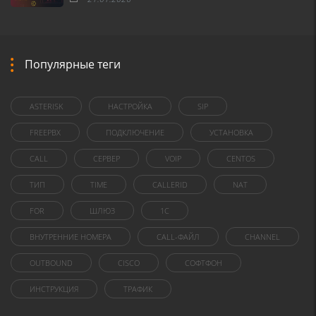
Популярные теги
ASTERISK
НАСТРОЙКА
SIP
FREEPBX
ПОДКЛЮЧЕНИЕ
УСТАНОВКА
CALL
СЕРВЕР
VOIP
CENTOS
ТИП
TIME
CALLERID
NAT
FOR
ШЛЮЗ
1C
ВНУТРЕННИЕ НОМЕРА
CALL-ФАЙЛ
CHANNEL
OUTBOUND
CISCO
СОФТФОН
ИНСТРУКЦИЯ
ТРАФИК