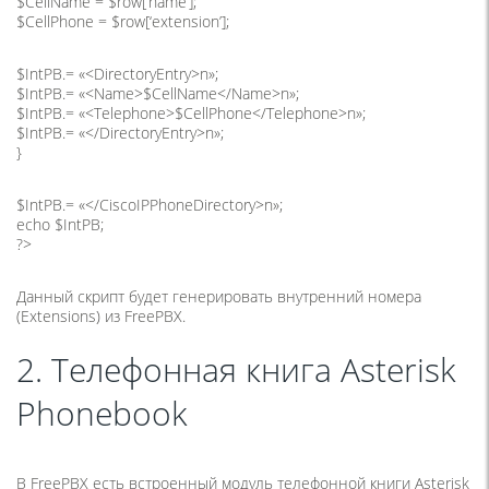
$CellName = $row[‘name’];
$CellPhone = $row[‘extension’];
$IntPB.= «<DirectoryEntry>n»;
$IntPB.= «<Name>$CellName</Name>n»;
$IntPB.= «<Telephone>$CellPhone</Telephone>n»;
$IntPB.= «</DirectoryEntry>n»;
}
$IntPB.= «</CiscoIPPhoneDirectory>n»;
echo $IntPB;
?>
Данный скрипт будет генерировать внутренний номера
(Extensions) из FreePBX.
2. Телефонная книга Asterisk
Phonebook
В FreePBX есть встроенный модуль телефонной книги Asterisk