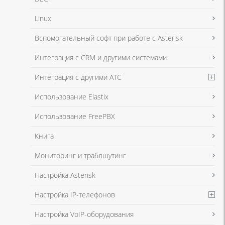
Linux
Я даю согласие на обработку моих персональных данных для связи
Вспомогательный софт при работе с Asterisk
в соответствии с
Политикой в отношении обработки персональных
данных
и
Политикой конфиденциальности
Интеграция с CRM и другими системами
Интеграция с другими АТС
Я даю согласие на обработку моих персональных данных для связи
Использование Elastix
в соответствии с
Политикой в отношении обработки персональных
данных
и
Политикой конфиденциальности
Использование FreePBX
Книга
Мониторинг и траблшутинг
Настройка Asterisk
Настройка IP-телефонов
Настройка VoIP-оборудования