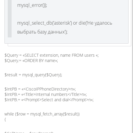
mysql_error());
mysql_select_db(‘asterisk’) or die(‘Не удалось
выбрать базу данных’);
$Query = «SELECT extension, name FROM users «;
$Query.= «ORDER BY name»;
$result = mysql_query($Query);
$IntPB = «<CiscoIPPhoneDirectory>n»;
$IntPB.= «<Title>Internal numbers</Title>n»;
$IntPB.= «<Prompt>Select and dial</Prompt>n»;
while ($row = mysql_fetch_array($result))
{