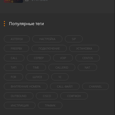
Популярные теги
ASTERISK
НАСТРОЙКА
SIP
FREEPBX
ПОДКЛЮЧЕНИЕ
УСТАНОВКА
CALL
СЕРВЕР
VOIP
CENTOS
ТИП
TIME
CALLERID
NAT
FOR
ШЛЮЗ
1C
ВНУТРЕННИЕ НОМЕРА
CALL-ФАЙЛ
CHANNEL
OUTBOUND
CISCO
СОФТФОН
ИНСТРУКЦИЯ
ТРАФИК