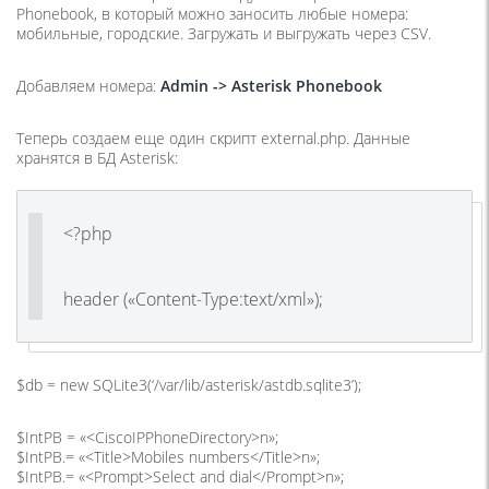
Phonebook, в который можно заносить любые номера:
мобильные, городские. Загружать и выгружать через CSV.
Добавляем номера:
Admin -> Asterisk Phonebook
Теперь создаем еще один скрипт external.php. Данные
хранятся в БД Asterisk:
<?php
header («Content-Type:text/xml»);
$db = new SQLite3(‘/var/lib/asterisk/astdb.sqlite3’);
$IntPB = «<CiscoIPPhoneDirectory>n»;
$IntPB.= «<Title>Mobiles numbers</Title>n»;
$IntPB.= «<Prompt>Select and dial</Prompt>n»;