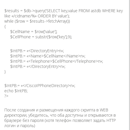
$results = $db->query(‘SELECT key,value FROM astdb WHERE key
like «/cidname/%» ORDER BY value’);
while ($row = $results->fetchArray())
{
$CellName = $row[‘value’];
$CellPhone = substr($row[‘key’],9);
$IntPB.= «<DirectoryEntry>n»;
$IntPB.= «<Name>$CellName</Name>n»;
$IntPB.= «<Telephone>$CellPhone</Telephone>n»;
$IntPB.= «</DirectoryEntry>n»;
}
$IntPB.= «</CiscoIPPhoneDirectory>n»;
echo $IntPB;
?>
После создания и размещения каждого скрипта в WEB
директории, убедитесь, что оба доступны и открываются в
браузере без пароля (хотя телефон позволяет задать HTTP
логин и пароль)