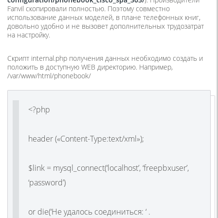
Fanvil скопировали полностью. Поэтому совместно
использование данных моделей, в плане телефонных книг,
довольно удобно и не вызовет дополнительных трудозатрат
на настройку.
Скрипт internal.php получения данных необходимо создать и
положить в доступную WEB директорию. Например,
/var/www/html/phonebook/
<?php
header («Content-Type:text/xml»);
$link = mysql_connect(‘localhost’, ‘freepbxuser’,
‘password’)
or die(‘Не удалось соединиться: ‘ .