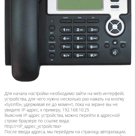
Для начала настройки необходимо зайти на web-интерфейс
устройства, для чего нужно несколько раз нажать на кнопку
«Sysinfo», удерживая ее до момент, пока на экране вы не
увидите IP-адрес, к примеру, 192.168.10.25
Выяснив IP-адрес устройства, можно перейти в адресной
строке браузере по ссылке вида:
http://<IP_адрес_устройства>
После ввода адреса, мы перейдем на страницу авторизации,