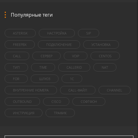
Популярные теги
ASTERISK
НАСТРОЙКА
SIP
FREEPBX
ПОДКЛЮЧЕНИЕ
УСТАНОВКА
CALL
СЕРВЕР
VOIP
CENTOS
ТИП
TIME
CALLERID
NAT
FOR
ШЛЮЗ
1C
ВНУТРЕННИЕ НОМЕРА
CALL-ФАЙЛ
CHANNEL
OUTBOUND
CISCO
СОФТФОН
ИНСТРУКЦИЯ
ТРАФИК