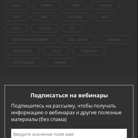
CALL
СЕРВЕР
VOIP
CENTOS
ТИП
TIME
CALLERID
NAT
FOR
ШЛЮЗ
1C
ВНУТРЕННИЕ НОМЕРА
CALL-ФАЙЛ
CHANNEL
OUTBOUND
CISCO
СОФТФОН
ИНСТРУКЦИЯ
ТРАФИК
Подписаться на вебинары
Подпишитесь на рассылку, чтобы получать
информацию о вебинарах и другие полезные
материалы (без спама)