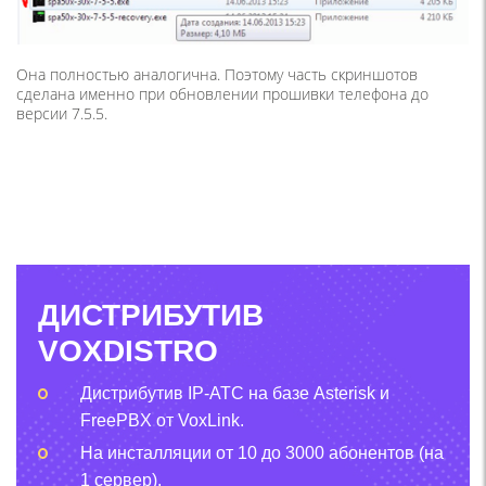
Она полностью аналогична. Поэтому часть скриншотов
сделана именно при обновлении прошивки телефона до
версии 7.5.5.
ДИСТРИБУТИВ
VOXDISTRO
Дистрибутив IP-АТС на базе Asterisk и
FreePBX от VoxLink.
На инсталляции от 10 до 3000 абонентов (на
1 сервер).