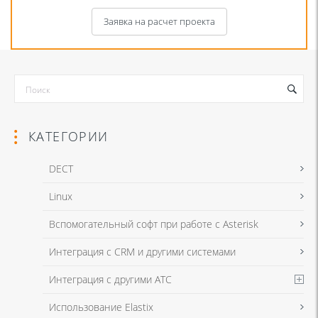
Заявка на расчет проекта
КАТЕГОРИИ
DECT
Linux
Я даю согласие на обработку моих персональных данных для связи
Вспомогательный софт при работе с Asterisk
в соответствии с
Политикой в отношении обработки персональных
данных
и
Политикой конфиденциальности
Интеграция с CRM и другими системами
Интеграция с другими АТС
Я даю согласие на обработку моих персональных данных для связи
Использование Elastix
в соответствии с
Политикой в отношении обработки персональных