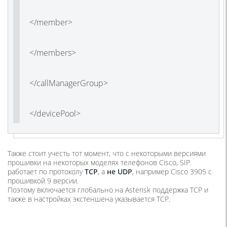
</member>
</members>
</callManagerGroup>
</devicePool>
Также стоит учесть тот момент, что с некоторыми версиями
прошивки на некоторых моделях телефонов Cisco, SIP
работает по протоколу
TCP
, а
не UDP
, например Cisco 3905 с
прошивкой 9 версии.
Поэтому включается глобально на Asterisk поддержка TCP и
также в настройках экстеншена указывается TCP.