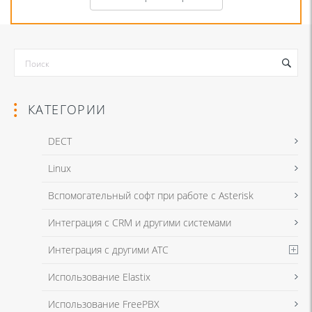
КАТЕГОРИИ
DECT
Linux
Я даю согласие на обработку моих персональных данных для связи
Вспомогательный софт при работе с Asterisk
в соответствии с
Политикой в отношении обработки персональных
данных
и
Политикой конфиденциальности
Интеграция с CRM и другими системами
Интеграция с другими АТС
Я даю согласие на обработку моих персональных данных для связи
Использование Elastix
в соответствии с
Политикой в отношении обработки персональных
данных
и
Политикой конфиденциальности
Использование FreePBX