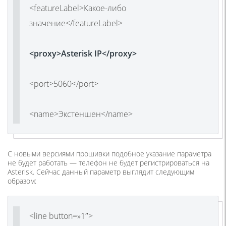
<featureLabel>Какое-либо
значение</featureLabel>
<proxy>Asterisk IP</proxy>
<port>5060</port>
<name>Экстеншен</name>
С новыми версиями прошивки подобное указание параметра
не будет работать — телефон не будет регистрироваться на
Asterisk. Сейчас данный параметр выглядит следующим
образом:
<line button=»1″>