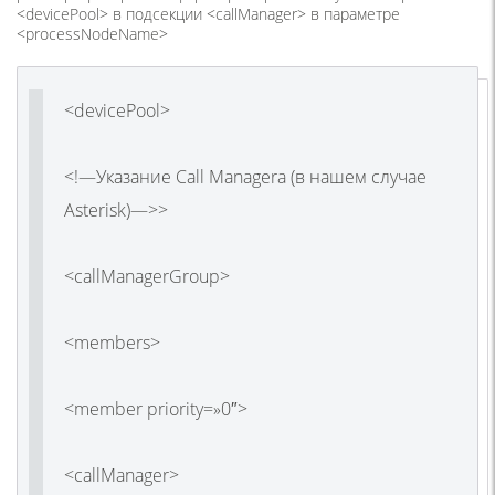
<devicePool> в подсекции <callManager> в параметре
<processNodeName>
<devicePool>
<!—Указание Call Managera (в нашем случае
Asterisk)—>>
<callManagerGroup>
<members>
<member priority=»0″>
<callManager>