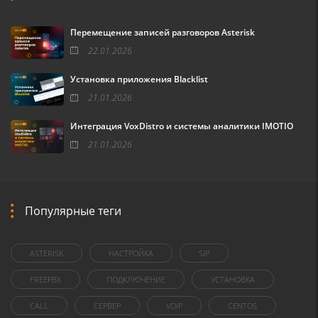
Перемещение записей разговоров Asterisk
22.01.2026
Установка приложения Blacklist
21.01.2026
Интеграция VoxDistro и системы аналитики IMOTIO
21.01.2026
Популярные теги
ASTERISK
НАСТРОЙКА
SIP
FREEPBX
ПОДКЛЮЧЕНИЕ
УСТАНОВКА
CALL
СЕРВЕР
VOIP
CENTOS