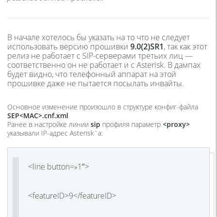
В начале хотелось бы указать на то что не следует
использовать версию прошивки
9.0(2)SR1
, так как этот
релиз не работает с SIP-серверами третьих лиц —
соответственно он не работает и с Asterisk. В дампах
будет видно, что телефонный аппарат на этой
прошивке даже не пытается посылать инвайты.
Основное изменение произошло в структуре конфиг-файла
SEP<MAC>.cnf.xml
Ранее в настройке линии
sip
профиля параметр
<proxy>
указывали IP-адрес Asterisk`а:
<line button=»1″>
<featureID>9</featureID>