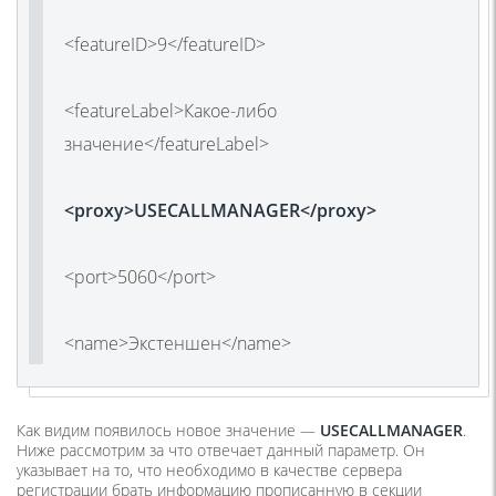
<featureID>9</featureID>
<featureLabel>Какое-либо
значение</featureLabel>
<proxy>USECALLMANAGER</proxy>
<port>5060</port>
<name>Экстеншен</name>
Как видим появилось новое значение —
USECALLMANAGER
.
Ниже рассмотрим за что отвечает данный параметр. Он
указывает на то, что необходимо в качестве сервера
регистрации брать информацию прописанную в секции