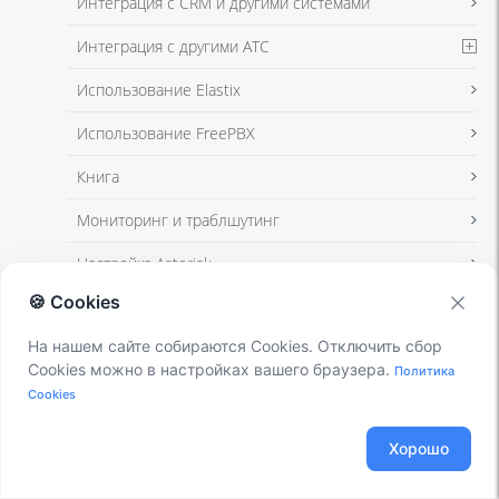
Интеграция с CRM и другими системами
Интеграция с другими АТС
Я даю согласие на обработку моих персональных данных для связи
Использование Elastix
в соответствии с
Политикой в отношении обработки персональных
данных
и
Политикой конфиденциальности
Использование FreePBX
Книга
Мониторинг и траблшутинг
Настройка Asterisk
🍪 Cookies
Настройка IP-телефонов
На нашем сайте собираются Cookies. Отключить сбор
Настройка VoIP-оборудования
Cookies можно в настройках вашего браузера.
Политика
Новости и Статьи
Cookies
Подключение операторов связи
Хорошо
Разработка под Asterisk