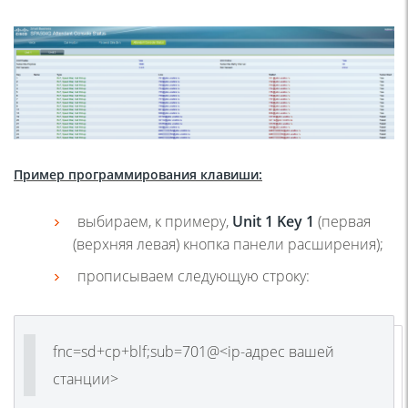
Пример программирования клавиши:
выбираем, к примеру,
Unit 1 Key 1
(
первая
(
верхняя левая) кнопка панели расширения);
прописываем следующую строку:
fnc=sd+cp+blf;sub=701@<ip-адрес вашей
станции>