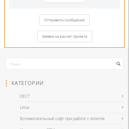
Отправить сообщение
Заявка на расчет проекта
КАТЕГОРИИ
DECT
Linux
Я даю согласие на обработку моих персональных данных для связи
Вспомогательный софт при работе с Asterisk
в соответствии с
Политикой в отношении обработки персональных
данных
и
Политикой конфиденциальности