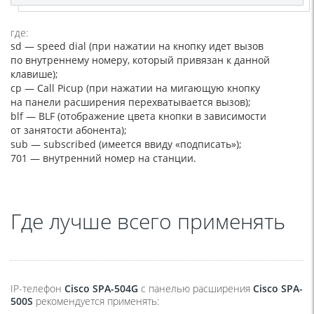
где:
sd — speed dial
(
при нажатии на кнопку идет вызов
по внутреннему номеру, который привязан к данной
клавише);
cp — Call Picup
(
при нажатии на мигающую кнопку
на панели расширения перехватывается вызов);
blf — BLF
(
отображение цвета кнопки в зависимости
от занятости абонента);
sub — subscribed
(
имеется ввиду
«
подписать»);
701 — внутренний номер на станции.
Где лучше всего применять
IP-телефон
Cisco SPA-504G
с панелью расширения
Cisco SPA-
500S
рекомендуется применять: