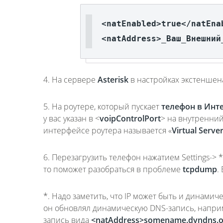
<natEnabled>true</natEna
<natAddress>_Ваш_Внешний
4. На сервере
Asterisk
в настройках экстеншен
5. На роутере, который пускает
телефон в Инте
у вас указан в <
voipControlPort
> на внутренний
интерфейсе роутера называется
«
Virtual Serve
6. Перезагрузить телефон нажатием Settings-> * 
то поможет разобраться в проблеме
tcpdump
.
*. Надо заметить, что IP может быть и динамиче
он обновлял динамическую DNS-запись, наприм
запись вида
<natAddress>somename.dyndns.o