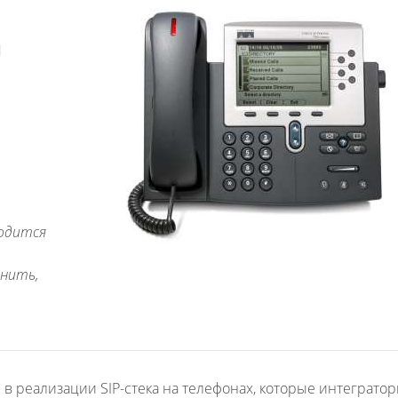
а
ходится
онить,
 реализации SIP-стека на телефонах, которые интеграто