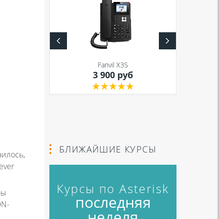
S
Fanvil X3S
уб
3 900 руб
й
БЛИЖАЙШИЕ КУРСЫ
чилось,
ever
Курсы по Asterisk
бы
последняя
DN-
неделя