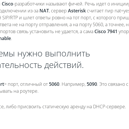
и
Cisco
-разработчики называют фичей. Речь идет о иниц
подключении из-за
NAT
, сервер
Asterisk
считает пир nat=ye
 SIP/RTP и шлет ответы ровно на тот порт, с которого при
вета не на порту отправления, а на порту 5060, а точнее, н
 портов связь установить не удается, а сама
Cisco 7941
упор
hable
.
лемы нужно выполнить
тельность действий.
rt
> порт, отличный от
5060
. Например,
5090
. Это связано с
ывать на роутере.
се, либо присвоить статическую аренду на DHCP-сервере.