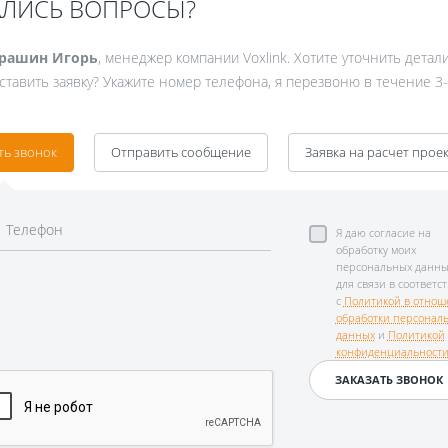
АЛИСЬ ВОПРОСЫ?
рашин Игорь
, менеджер компании Voxlink. Хотите уточнить детал
ставить заявку? Укажите номер телефона, я перезвоню в течение 3-
ть звонок
Отправить сообщение
Заявка на расчет прое
Я даю согласие на
обработку моих
персональных данны
для связи в соответс
с
Политикой в отнош
обработки персонал
данных
и
Политикой
конфиденциальност