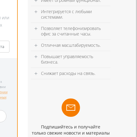
Имеет огромный функционал.
Интегрируется с любыми
системами.
и или
х
Позволяет телефонизировать
офис за считанные часы.
Отличная масштабируемость.
кта
Повышает управляемость
бизнеса.
Снижает расходы на связь.
х
твии
ении
ьных
и
Подпишийтесь и получайте
только свежие новости и материалы