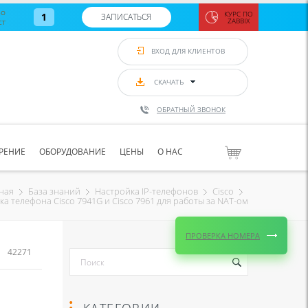
во
КУРС ПО
1
ЗАПИСАТЬСЯ
ст
ZABBIX
Zabbix:
монитор
ВХОД ДЛЯ КЛИЕНТОВ
Asterisk и
VoIP
с 7
сентябр
СКАЧАТЬ
по 11
сентябр
ОБРАТНЫЙ ЗВОНОК
Количество
свободных
мест
8
РЕНИЕ
ОБОРУДОВАНИЕ
ЦЕНЫ
О НАС
ЗАПИСАТЬС
ная
База знаний
Настройка IP-телефонов
Cisco
а телефона Cisco 7941G и Cisco 7961 для работы за NAT-ом
ПРОВЕРКА НОМЕРА
42271
КАТЕГОРИИ