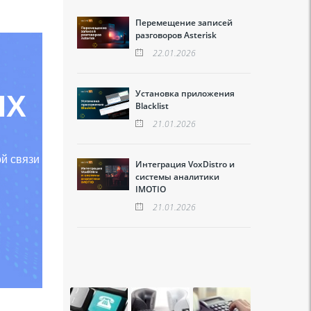
Перемещение записей
разговоров Asterisk
22.01.2026
Установка приложения
IX
Blacklist
21.01.2026
й связи
Интеграция VoxDistro и
системы аналитики
IMOTIO
21.01.2026