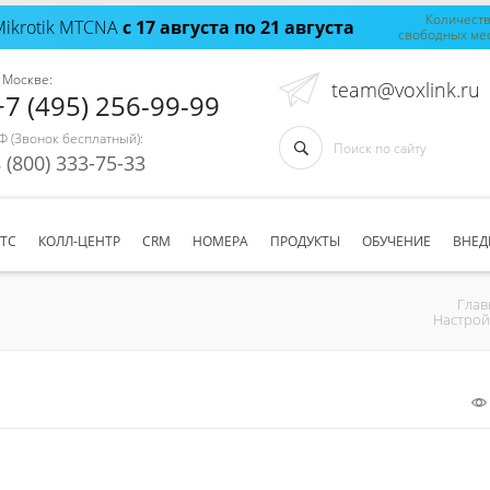
Количест
Mikrotik MTCNA
с 17 августа по 21 августа
свободных ме
 Москве:
team@voxlink.ru
+7 (495) 256-99-99
Ф (Звонок бесплатный):
 (800) 333-75-33
АТС
КОЛЛ-ЦЕНТР
CRM
НОМЕРА
ПРОДУКТЫ
ОБУЧЕНИЕ
ВНЕД
Глав
Настройк