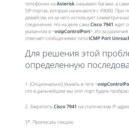
телефонии на
Asterisk
называют багами, а сам
SIP-портах, которые начинаются с 49000. При 
девайсом, из-за чего использует симметричный
соединение. Но на деле сама
Cisco 7941
ждет от
указанном в <
voipControlPort
>. Из-за различия
отвечает сообщениями типа
ICMP Port Unreac
Для решения этой проб
определенную последова
1.
(
Опционально) Указать в теге <
voipControlPo
что в дальнейшем мы этот порт будем пробрас
2. Закрепить
Cisco 7941
на статическом IP-адре
3*. Прописать секцию