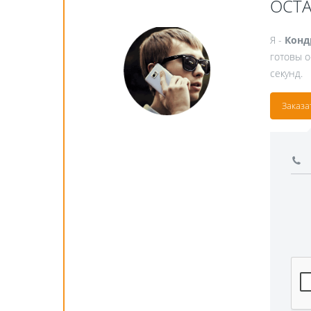
ОСТ
Я -
Конд
готовы о
секунд.
Заказа