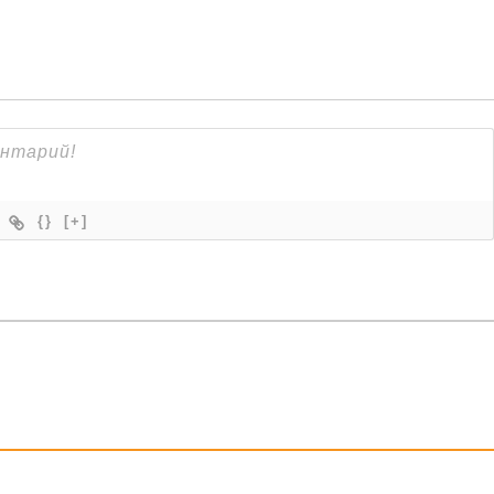
{}
[+]