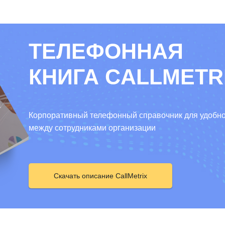
ТЕЛЕФОННАЯ
КНИГА CALLMETR
Корпоративный телефонный справочник для удобно
между сотрудниками организации
Скачать описание CallMetrix