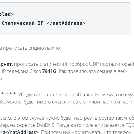
bled>
_Статический_IP_</natAddress>
Fanvil X3
2 990 р
а прописать опцию nat=no
рнет,
прописать статический проброс UDP порта, которы
 IP телефона Cisco
7941G
. Как правило, эта секция в веб-
r
».
* # * *. Убедиться, что телефон работает. Если чуда не слу
 Возможно, будет иметь смысл игра с опиями nat=no и nat=n
ским. В этом случае нужно будет настроить роутер так, что
ер, на сервисе DynDNS. Тогда в это поле вписывается FQ
rg</natAddress>
. При этом нужно учитывать, что телефон