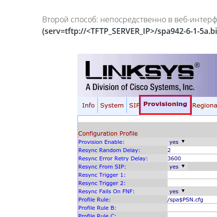
Второй способ: непосредственно в веб-интерфей
(serv=tftp://<TFTP_SERVER_IP>/spa942-6-1-5a.bi