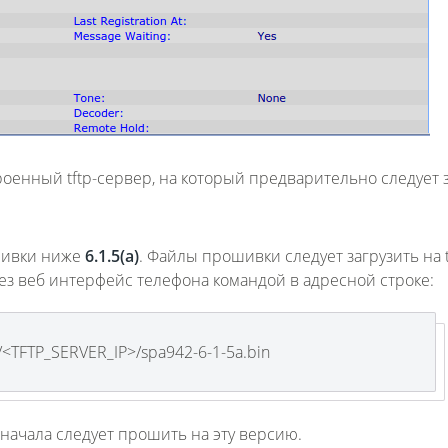
енный tftp-сервер, на который предварительно следует 
шивки ниже
6.1.5(а)
. Файлы прошивки следует загрузить на t
з веб интерфейс телефона командой в адресной строке:
//<TFTP_SERVER_IP>/spa942-6-1-5a.bin
сначала следует прошить на эту версию.