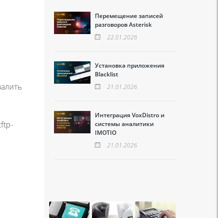
Перемещение записей
разговоров Asterisk
22.01.2026
Установка приложения
Blacklist
залить
21.01.2026
Интеграция VoxDistro и
ftp-
системы аналитики
IMOTIO
21.01.2026