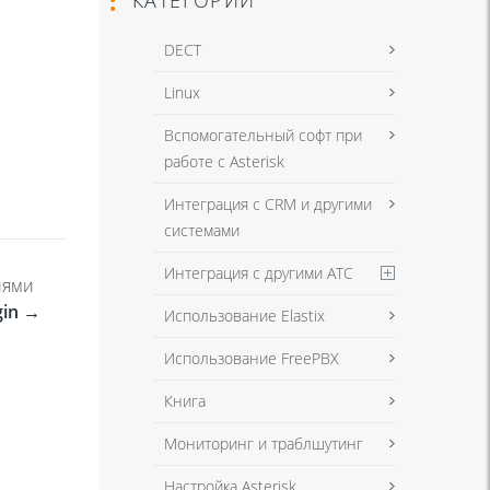
DECT
Linux
Вспомогательный софт при
работе с Asterisk
Интеграция с CRM и другими
системами
Интеграция с другими АТС
иями
gin →
Использование Elastix
Использование FreePBX
Книга
Мониторинг и траблшутинг
Настройка Asterisk