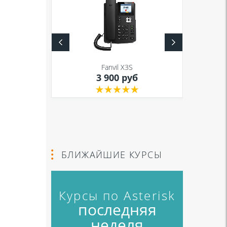
S
Fanvil X3S
уб
3 900 руб
БЛИЖАЙШИЕ КУРСЫ
Курсы по Asterisk
последняя
неделя