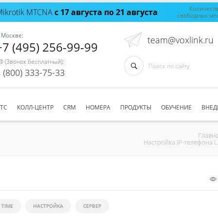
Количест
Mikrotik MTCNA
с 17 августа по 21 августа
свободных ме
 Москве:
team@voxlink.ru
+7 (495) 256-99-99
Ф (Звонок бесплатный):
 (800) 333-75-33
АТС
КОЛЛ-ЦЕНТР
CRM
НОМЕРА
ПРОДУКТЫ
ОБУЧЕНИЕ
ВНЕД
Главн
Настройка IP-телефона 
TIME
НАСТРОЙКА
СЕРВЕР