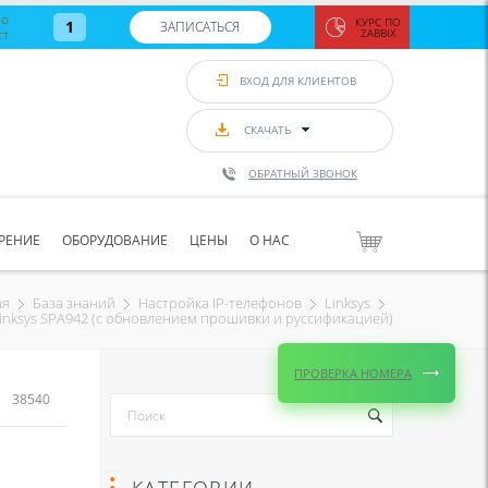
во
КУРС ПО
1
ЗАПИСАТЬСЯ
ст
ZABBIX
Zabbix:
монитор
ВХОД ДЛЯ КЛИЕНТОВ
Asterisk и
VoIP
с 7
сентябр
СКАЧАТЬ
по 11
сентябр
ОБРАТНЫЙ ЗВОНОК
Количество
свободных
мест
8
РЕНИЕ
ОБОРУДОВАНИЕ
ЦЕНЫ
О НАС
ЗАПИСАТЬС
ая
База знаний
Настройка IP-телефонов
Linksys
Linksys SPA942 (с обновлением прошивки и руссификацией)
ПРОВЕРКА НОМЕРА
38540
КАТЕГОРИИ