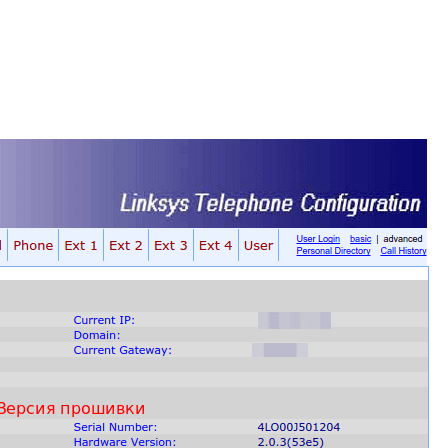
Fanvil X3
2 990 р