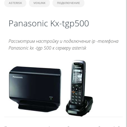
ASTERISK
VOXLINK
ПОДКЛЮЧЕНИЕ
Panasonic Kx-tgp500
Рассмотрим настройку и подключение ip -телефона
Panasonic kx -tgp 500 к серверу asterisk