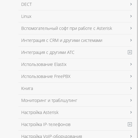
DECT
Linux
Я даю согласие на обработку моих персональных данных для связи
Вспомогательный софт при работе с Asterisk
в соответствии с
Политикой в отношении обработки персональных
данных
и
Политикой конфиденциальности
Интеграция с CRM и другими системами
Интеграция с другими АТС
Я даю согласие на обработку моих персональных данных для связи
Использование Elastix
в соответствии с
Политикой в отношении обработки персональных
данных
и
Политикой конфиденциальности
Использование FreePBX
Книга
Мониторинг и траблшутинг
Настройка Asterisk
Настройка IP-телефонов
Настройка VoIP-оборудования