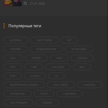
21.01.2026
Популярные теги
ASTERISK
НАСТРОЙКА
SIP
FREEPBX
ПОДКЛЮЧЕНИЕ
УСТАНОВКА
CALL
СЕРВЕР
VOIP
CENTOS
ТИП
TIME
CALLERID
NAT
FOR
ШЛЮЗ
1C
ВНУТРЕННИЕ НОМЕРА
CALL-ФАЙЛ
CHANNEL
OUTBOUND
CISCO
СОФТФОН
ИНСТРУКЦИЯ
ТРАФИК