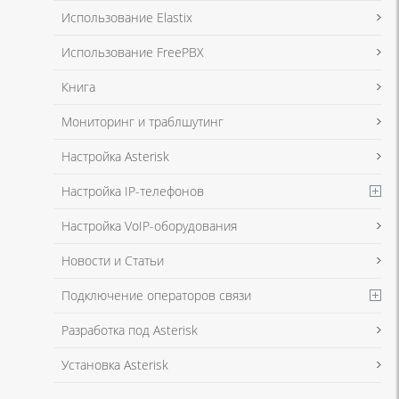
Я даю согласие на обработку моих персональных данных для связи
Использование Elastix
в соответствии с
Политикой в отношении обработки персональных
данных
и
Политикой конфиденциальности
Использование FreePBX
Книга
Мониторинг и траблшутинг
Настройка Asterisk
Настройка IP-телефонов
Настройка VoIP-оборудования
Новости и Статьи
Подключение операторов связи
Разработка под Asterisk
Установка Asterisk