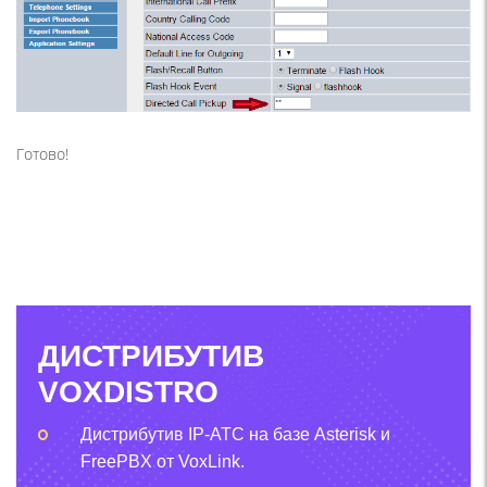
Готово!
ДИСТРИБУТИВ
VOXDISTRO
Дистрибутив IP-АТС на базе Asterisk и
FreePBX от VoxLink.