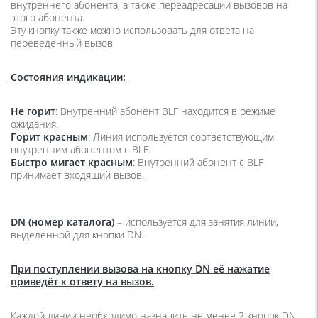
внутреннего абонента, а также переадресации вызовов на
этого абонента.
Эту кнопку также можно использовать для ответа на
переведённый вызов
Состояния индикации:
Не горит
:
Внутренний абонент BLF находится в режиме
ожидания.
Горит красным
:
Линия используется соответствующим
внутренним абонентом с BLF
.
Быстро мигает красным
:
Внутренний абонент с BLF
принимает входящий вызов.
DN (номер каталога)
–
используется для занятия линии,
выделенной для кнопки DN.
При поступлении вызова на кнопку DN её нажатие
приведёт к ответу на вызов.
Каждой линии необходимо назначить не менее 2 кнопок DN.