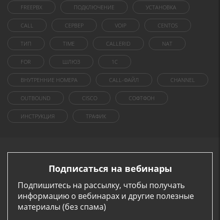
FREEPBX
ПОДКЛЮЧЕНИЕ
УСТАНОВКА
CALL
СЕРВЕР
VOIP
CENTOS
ТИП
TIME
CALLERID
NAT
FOR
ШЛЮЗ
1C
ВНУТРЕННИЕ НОМЕРА
CALL-ФАЙЛ
CHANNEL
OUTBOUND
CISCO
СОФТФОН
ИНСТРУКЦИЯ
ТРАФИК
Подписаться на вебинары
Подпишитесь на рассылку, чтобы получать
информацию о вебинарах и другие полезные
материалы (без спама)