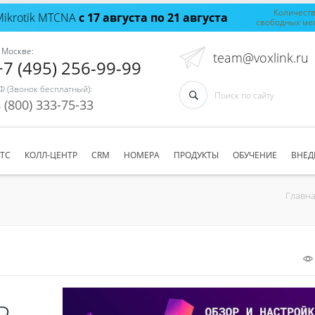
Количест
Mikrotik MTCNA
с 17 августа по 21 августа
свободных ме
 Москве:
team@voxlink.ru
+7 (495) 256-99-99
Ф (Звонок бесплатный):
 (800) 333-75-33
АТС
КОЛЛ-ЦЕНТР
CRM
НОМЕРА
ПРОДУКТЫ
ОБУЧЕНИЕ
ВНЕД
Главн