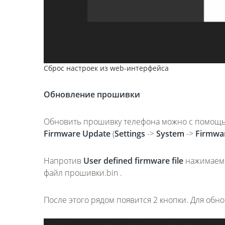
Сброс настроек из web-интерфейса
Обновление прошивки
Обновить прошивку телефона можно с помощью
Firmware
Update
(
Settings
->
System
->
Firmwa
Напротив
User
defined
firmware
file
нажимаем
файл прошивки.bin .
После этого рядом появится 2 кнопки. Для об