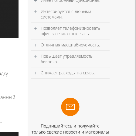
Имеет огромный функционал.
Интегрируется с любыми
системами.
Позволяет телефонизировать
офис за считанные часы.
Отличная масштабируемость.
Повышает управляемость
бизнеса.
Снижает расходы на связь.
адку
ванный
.
Подпишийтесь и получайте
только свежие новости и материалы