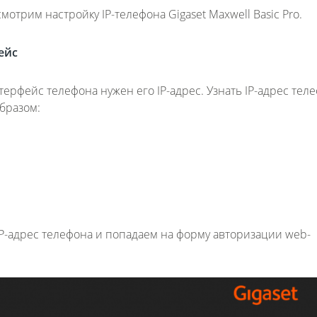
мотрим настройку IP-телефона Gigaset Maxwell Basic Pro.
ейс
терфейс телефона нужен его IP-адрес. Узнать IP-адрес тел
бразом:
IP-адрес телефона и попадаем на форму авторизации web-