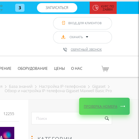
во
КУРС ПО
3
ЗАПИСАТЬСЯ
ст
ZABBIX
Zabbix:
монитор
ВХОД ДЛЯ КЛИЕНТОВ
Asterisk и
VoIP
с 7
сентябр
СКАЧАТЬ
по 11
сентябр
ОБРАТНЫЙ ЗВОНОК
Количество
свободных
мест
8
РЕНИЕ
ОБОРУДОВАНИЕ
ЦЕНЫ
О НАС
ЗАПИСАТЬС
ая
База знаний
Настройка IP-телефонов
Gigaset
Обзор и настройка IP-телефона Gigaset Maxwell Basic Pro
ПРОВЕРКА НОМЕРА
12255
КАТЕГОРИИ