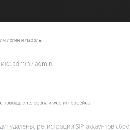
им логин и пароль.
ию: admin / admin.
к с помощью телефона и web-интерфейса.
дут удалены, регистрации SIP-аккаунтов сбр