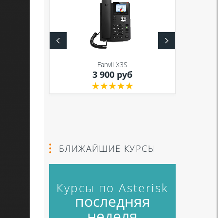
S
Fanvil X3S
уб
3 900 руб
БЛИЖАЙШИЕ КУРСЫ
Курсы по Asterisk
последняя
неделя