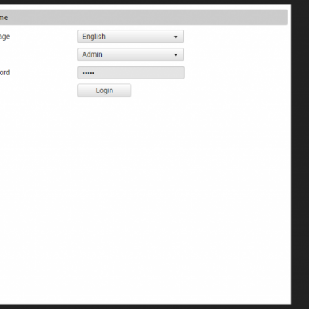
Fanvil X3
2 990 р