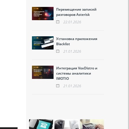
Перемещение записей
разговоров Asterisk
22.01.2026
Установка приложения
Blacklist
21.01.2026
Интеграция VoxDistro и
системы аналитики
IMOTIO
21.01.2026