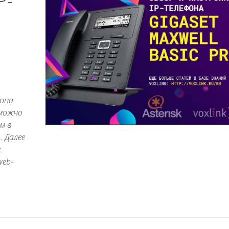
P-
фона
 можно
м в
. Далее
с
web-