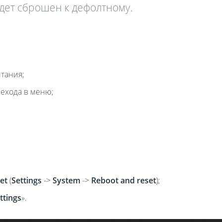
дет сброшен к дефолтному.
тания;
ехода в меню;
et
(
Settings
->
System
->
Reboot and reset
);
ttings
».