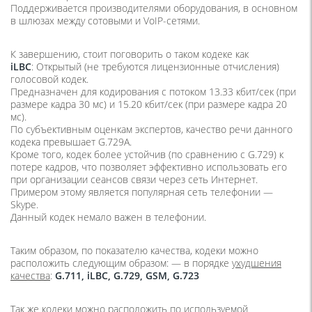
Поддерживается производителями оборудования, в основном
в шлюзах между сотовыми и VoIP-сетями.
К завершению, стоит поговорить о таком кодеке как
iLBC
: Открытый (не требуются лицензионные отчисления)
голосовой кодек.
Предназначен для кодирования с потоком 13.33 кбит/сек (при
размере кадра 30 мс) и 15.20 кбит/сек (при размере кадра 20
мс).
По субъективным оценкам экспертов, качество речи данного
кодека превышает G.729A.
Кроме того, кодек более устойчив (по сравнению с G.729) к
потере кадров, что позволяет эффективно использовать его
при организации сеансов связи через сеть Интернет.
Примером этому является популярная сеть телефонии —
Skype.
Данный кодек немало важен в телефонии.
Таким образом, по показателю качества, кодеки можно
расположить следующим образом: — в порядке
ухудшения
качества
:
G.711, iLBC, G.729, GSM, G.723
Так же кодеки можно расположить по
используемой