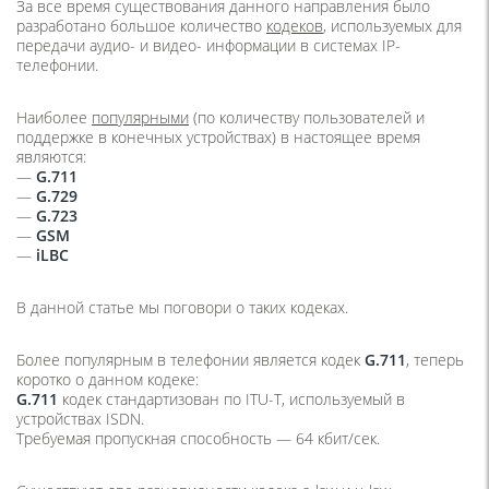
За все время существования данного направления было
разработано большое количество
кодеков
, используемых для
передачи аудио- и видео- информации в системах IP-
телефонии.
Наиболее
популярными
(по количеству пользователей и
поддержке в конечных устройствах) в настоящее время
являются:
—
G.711
—
G.729
—
G.723
—
GSM
—
iLBC
В данной статье мы поговори о таких кодеках.
Более популярным в телефонии является кодек
G.711
, теперь
коротко о данном кодеке:
G.711
кодек стандартизован по ITU-T, используемый в
устройствах ISDN.
Требуемая пропускная способность — 64 кбит/сек.