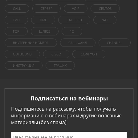
CALL
СЕРВЕР
VOIP
CENTOS
ТИП
TIME
CALLERID
NAT
FOR
ШЛЮЗ
1C
ВНУТРЕННИЕ НОМЕРА
CALL-ФАЙЛ
CHANNEL
OUTBOUND
CISCO
СОФТФОН
ИНСТРУКЦИЯ
ТРАФИК
Подписаться на вебинары
Подпишитесь на рассылку, чтобы получать
информацию о вебинарах и другие полезные
материалы (без спама)