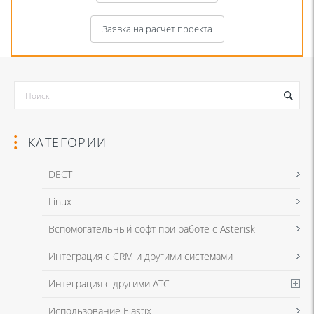
Заявка на расчет проекта
КАТЕГОРИИ
DECT
Linux
Я даю согласие на обработку моих персональных данных для связи
Вспомогательный софт при работе с Asterisk
в соответствии с
Политикой в отношении обработки персональных
данных
и
Политикой конфиденциальности
Интеграция с CRM и другими системами
Интеграция с другими АТС
Я даю согласие на обработку моих персональных данных для связи
Использование Elastix