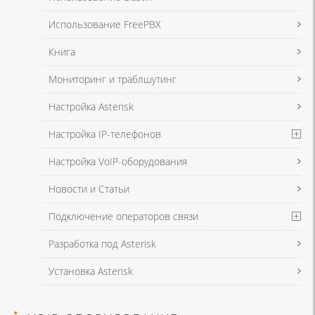
в соответствии с
Политикой в отношении обработки персональных
данных
и
Политикой конфиденциальности
Использование FreePBX
Книга
Мониторинг и траблшутинг
Настройка Asterisk
Настройка IP-телефонов
Настройка VoIP-оборудования
Новости и Статьи
Подключение операторов связи
Разработка под Asterisk
Установка Asterisk