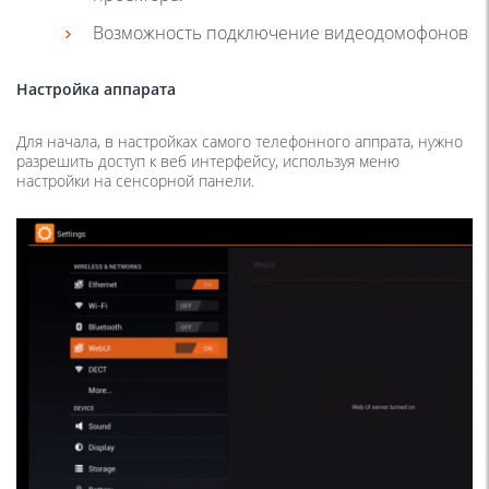
Возможность подключение видеодомофонов
Настройка аппарата
Для начала, в настройках самого телефонного аппрата, нужно
разрешить доступ к веб интерфейсу, используя меню
настройки на сенсорной панели.