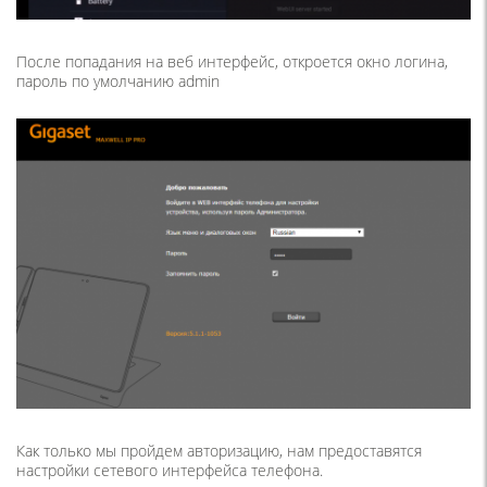
После попадания на веб интерфейс, откроется окно логина,
пароль по умолчанию admin
Как только мы пройдем авторизацию, нам предоставятся
настройки сетевого интерфейса телефона.