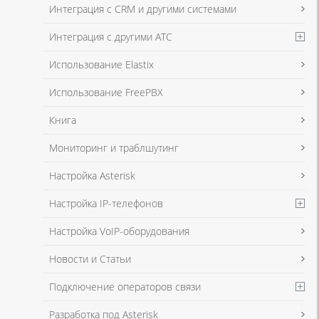
данных
и
Политикой конфиденциальности
Интеграция с CRM и другими системами
Интеграция с другими АТС
Я даю согласие на обработку моих персональных данных для связи
Использование Elastix
в соответствии с
Политикой в отношении обработки персональных
данных
и
Политикой конфиденциальности
Использование FreePBX
Книга
Мониторинг и траблшутинг
Настройка Asterisk
Настройка IP-телефонов
Настройка VoIP-оборудования
Новости и Статьи
Подключение операторов связи
Разработка под Asterisk