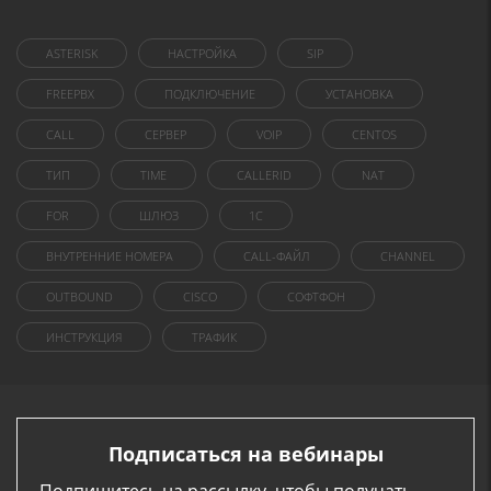
ASTERISK
НАСТРОЙКА
SIP
FREEPBX
ПОДКЛЮЧЕНИЕ
УСТАНОВКА
CALL
СЕРВЕР
VOIP
CENTOS
ТИП
TIME
CALLERID
NAT
FOR
ШЛЮЗ
1C
ВНУТРЕННИЕ НОМЕРА
CALL-ФАЙЛ
CHANNEL
OUTBOUND
CISCO
СОФТФОН
ИНСТРУКЦИЯ
ТРАФИК
Подписаться на вебинары
Подпишитесь на рассылку, чтобы получать