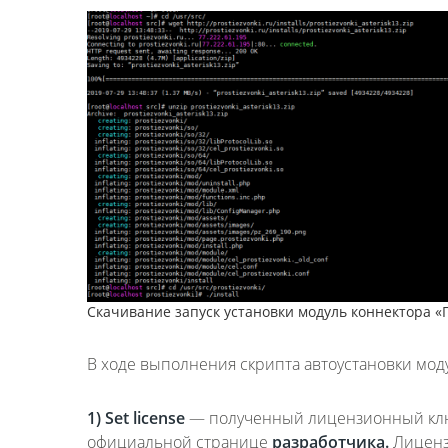
Cкачивание запуск установки модуль коннектора «
В ходе выполнения скрипта автоустановки мод
1) Set license
— полученный лицензионный клю
официальной странице
разработчика.
Лиценз