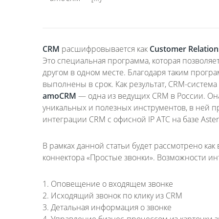
CRM
расшифровывается как
Customer Relatio
Это специальная программа, которая позволяет
другом в одном месте. Благодаря таким прогр
выполнены в срок. Как результат, CRM-система
amoCRM
— одна из ведущих CRM в России. Он
уникальных и полезных инструментов, в ней п
интеграции CRM с офисной IP АТС на базе Asteri
В рамках данной статьи будет рассмотрено ка
коннектора «Простые звонки». Возможности ин
1. Оповещение о входящем звонке
2. Исходящий звонок по клику из C
RM
3
. Детальная информация о звонке
4
. Управление бизнес-процессом из карточки 