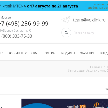
Количест
Mikrotik MTCNA
с 17 августа по 21 августа
свободных ме
 Москве:
team@voxlink.ru
+7 (495) 256-99-99
Ф (Звонок бесплатный):
 (800) 333-75-33
АТС
КОЛЛ-ЦЕНТР
CRM
НОМЕРА
ПРОДУКТЫ
ОБУЧЕНИЕ
ВНЕД
Главная
Интеграция Asterisk c Am