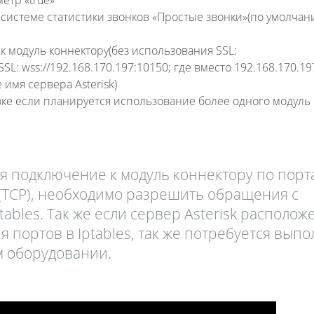
 системе статистики звонков «Простые звонки»(по умолча
к модуль коннектору(без использования SSL:
SSL: wss://192.168.170.197:10150; где вместо 192.168.170.19
имя сервера Asterisk)
вке если планируется использование более одного модуль
ся подключение к модуль коннектору по порт
0(TCP), необходимо разрешить обращения с
tables. Так же если сервер Asterisk располож
 портов в Iptables, так же потребуется вып
м оборудовании.