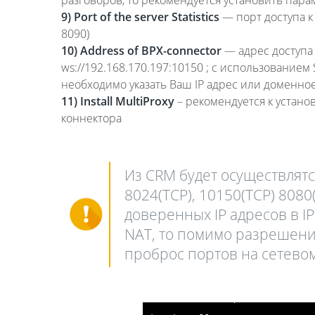
9) Port of the server Statistics
— порт доступа к
8090)
10) Address of BPX-connector
— адрес доступа 
ws://192.168.170.197:10150 ; с использованием 
необходимо указать Ваш IP адрес или доменное 
11) Install MultiProxy
– рекомендуется к устано
коннектора
Из CRM будет осуществлят
8024(TCP), 10150(TCP) 808
доверенных IP адресов в IP
NAT, то помимо разрешения
проброс портов на сетево