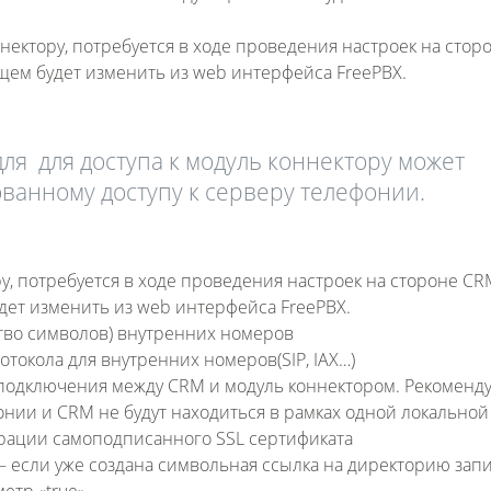
нектору, потребуется в ходе проведения настроек на стор
щем будет изменить из web интерфейса FreePBX.
для для доступа к модуль коннектору может
ванному доступу к серверу телефонии.
ру, потребуется в ходе проведения настроек на стороне CRM
ет изменить из web интерфейса FreePBX.
во символов) внутренних номеров
токола для внутренних номеров(SIP, IAX…)
подключения между CRM и модуль коннектором. Рекоменду
онии и CRM не будут находиться в рамках одной локальной 
рации самоподписанного SSL сертификата
 если уже создана символьная ссылка на директорию зап
етр «true»