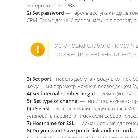
интерфейса FreePBX.
2) Set password
— пароль доступа к модуль кон
CRM. Так же данный пароль можно в последую
Установка слабого пароля 
привести к несанкциониро
3) Set port
– пароль доступа к модуль коннекто
же данный параметр можно в последующем буд
4) Set internal number lenght
— длина(количест
5) Set type of channel
— тип используемого про
6) Use SSL
– использование защищенного SSL 
установить параметр «true» если сервер телеф
7) Hostname for SSL
— доменное имя для гене
8) Do you want have public link audio records
—
разговоров, то рекомендуется установить парам