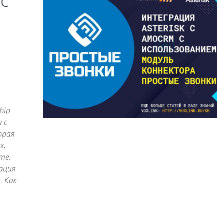
 c
hip
 с
орая
х,
те.
ация
. Как