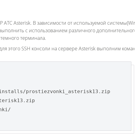
 АТС Asterisk. В зависимости от используемой системы(Wi
 выполнить с использованием различного дополнительног
стемного терминала.
для этого SSH консоли на сервере Asterisk выполним кома
installs/prostiezvonki_asterisk13.zip
terisk13.zip
nki/