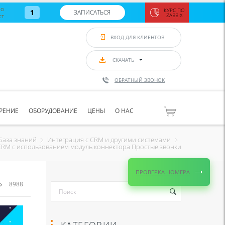
во
КУРС ПО
1
ЗАПИСАТЬСЯ
ст
ZABBIX
Zabbix:
монитор
ВХОД ДЛЯ КЛИЕНТОВ
Asterisk и
VoIP
с 7
сентябр
СКАЧАТЬ
по 11
сентябр
ОБРАТНЫЙ ЗВОНОК
Количество
свободных
мест
8
РЕНИЕ
ОБОРУДОВАНИЕ
ЦЕНЫ
О НАС
ЗАПИСАТЬС
База знаний
Интеграция с CRM и другими системами
oCRM с использованием модуль коннектора Простые звонки
ПРОВЕРКА НОМЕРА
8988
КАТЕГОРИИ