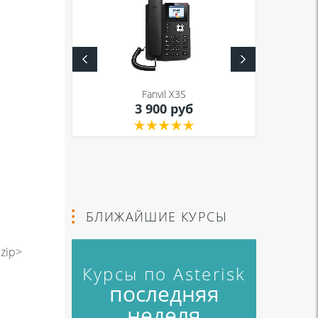
S
Fanvil X3S
уб
3 900 руб
БЛИЖАЙШИЕ КУРСЫ
.zip>
Курсы по Asterisk
последняя
неделя