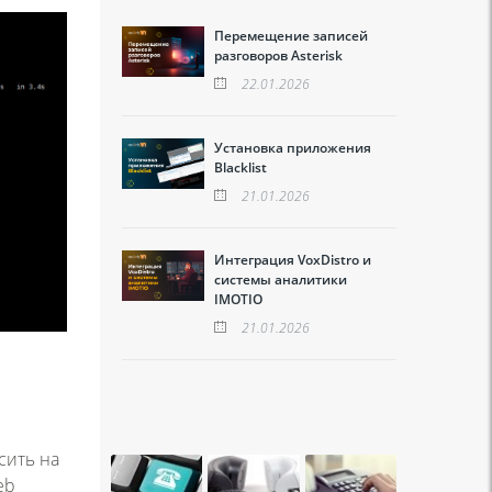
Перемещение записей
разговоров Asterisk
22.01.2026
Установка приложения
Blacklist
21.01.2026
Интеграция VoxDistro и
системы аналитики
IMOTIO
21.01.2026
сить на
eb