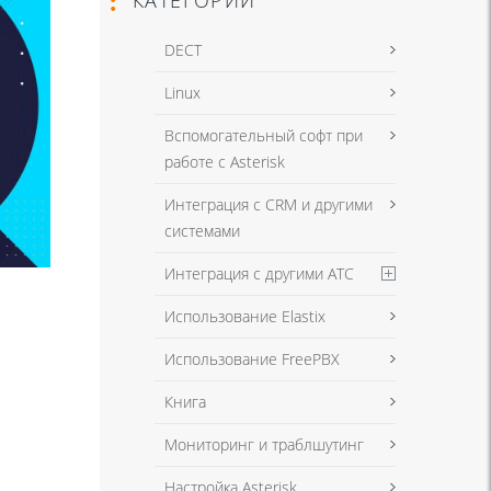
DECT
Linux
Вспомогательный софт при
работе с Asterisk
Интеграция с CRM и другими
системами
Интеграция с другими АТС
Использование Elastix
Использование FreePBX
Книга
Мониторинг и траблшутинг
Настройка Asterisk