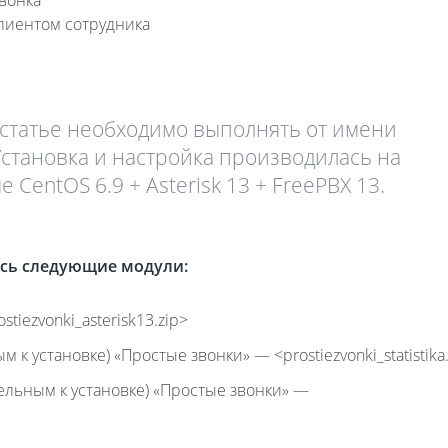
лиентом сотрудника
Fanvil X3
 статье необходимо выполнять от имени
2 990 р
 Установка и настройка производилась на
CentOS 6.9 + Asterisk 13 + FreePBX 13.
ись следующие модули:
iezvonki_asterisk13.zip>
 к установке) «Простые звонки» — <prostiezvonki_statistika
ельным к установке) «Простые звонки» —