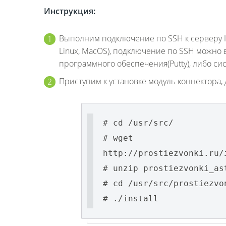
Инструкция:
Выполним подключение по SSH к серверу IP
Linux, MacOS), подключение по SSH можно
программного обеспечения(Putty), либо си
Приступим к установке модуль коннектора, 
# cd /usr/src/
# wget
http://prostiezvonki.ru/
# unzip prostiezvonki_as
# cd /usr/src/prostiezvo
# ./install