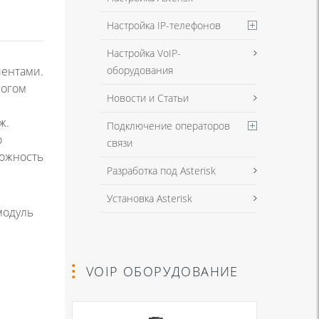
Настройка IP-телефонов
Настройка VoIP-
оборудования
иентами.
ногом
Новости и Статьи
ж.
Подключение операторов
о
связи
можность
Разработка под Asterisk
Установка Asterisk
модуль
VOIP ОБОРУДОВАНИЕ