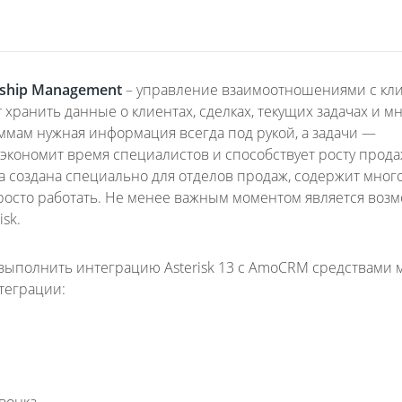
nship Management
– управление взаимоотношениями с кл
 хранить данные о клиентах, сделках, текущих задачах и м
аммам нужная информация всегда под рукой, а задачи —
 экономит время специалистов и способствует росту прода
а создана специально для отделов продаж, содержит мног
росто работать. Не менее важным моментом является воз
sk.
к выполнить интеграцию Asterisk 13 с AmoCRM средствами 
теграции:
звонка