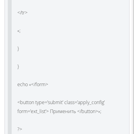
</tr>
«;
}
}
echo «</form>
<button type=’submit’ class=’apply_config’
form=’ext_list’> Применить </button>»;
?>