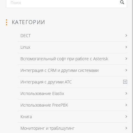
КАТЕГОРИИ
DECT
Linux
Я даю согласие на обработку моих персональных данных для связи
Вспомогательный софт при работе с Asterisk
в соответствии с
Политикой в отношении обработки персональных
данных
и
Политикой конфиденциальности
Интеграция с CRM и другими системами
Интеграция с другими АТС
Я даю согласие на обработку моих персональных данных для связи
Использование Elastix
в соответствии с
Политикой в отношении обработки персональных
данных
и
Политикой конфиденциальности
Использование FreePBX
Книга
Мониторинг и траблшутинг