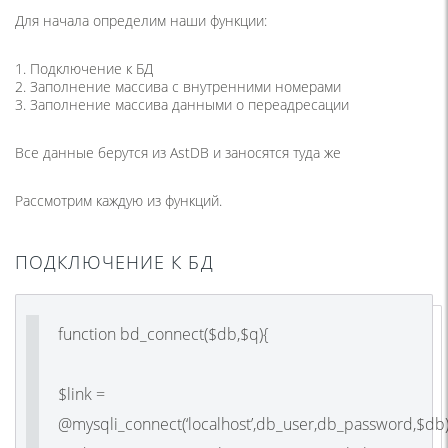
Для начала определим наши функции:
1. Подключение к БД
2. Заполнение массива с внутренними номерами
3. Заполнение массива данными о переадресации
Все данные берутся из AstDB и заносятся туда же
Рассмотрим каждую из функций.
ПОДКЛЮЧЕНИЕ К БД
function bd_connect($db,$q){
$link =
@mysqli_connect(‘localhost’,db_user,db_password,$db