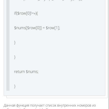
if($row[0]!=»){
$nums[$row[0]] = $row[1];
}
}
return $nums;
}
Данная функция получает список внутренних номеров из