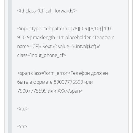
<td class=’CF call_forwards’>
<input type=’tel’ pattern='[78][0-9]{5,10}|1[0-
9][0-9]’ maxlength=’11’ placeholder=’Телефон’
name=’CF[«.$ext.»]’ value='».intval($cf).»‘
class=’input_phone_cf’>
<span class=’form_error’>Телефон должен
быть в формате 89007775599 или
79007775599 или ХХХ</span>
</td>
</tr>