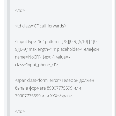
</td>
<td class=’CF call_forwards’>
<input type=’tel’ pattern='[78][0-9]{5,10}|1[0-
9][0-9]’ maxlength=’11’ placeholder=’Телефон’
name=’NoCF[«.$ext.»]’ value=»
class=’input_phone_cf’>
<span class=’form_error’>Телефон должен
быть в формате 89007775599 или
79007775599 или ХХХ</span>
</td>