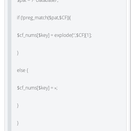
if (!preg_match($pat,$CF)){
$cf_nums[$key] = explode(‘:’,$CF)[1];
}
else {
$cf_nums[$key] = »;
}
}