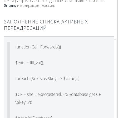
таблицы sip базы asterisk. Данные записываются в массив
$nums
и возвращает массив.
ЗАПОЛНЕНИЕ СПИСКА АКТИВНЫХ
ПЕРЕАДРЕСАЦИЙ
function Call_Forwards(){
$exts = fill_val();
foreach ($exts as $key => $value) {
$CF = shell_exec(‘asterisk -rx «database get CF
‘.$key.'»‘);
$pat = ‘/^Database/’;