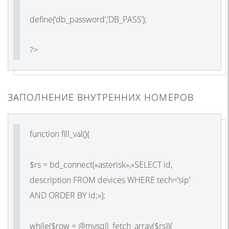
define(‘db_password’,’DB_PASS’);
?>
ЗАПОЛНЕНИЕ ВНУТРЕННИХ НОМЕРОВ
function fill_val(){
$rs = bd_connect(«asterisk»,»SELECT id,
description FROM devices WHERE tech=’sip’
AND ORDER BY id;»);
while($row = @mysqli_fetch_array($rs)){