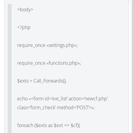
<body>
<?php
require_once «settings.php»;
require_once «functions.php»;
$exts = Call_Forwards();
echo «<form id=’ext_list’ action=’newcf.php’
class=’form_check’ method=’POST’>»;
foreach ($exts as $ext => $cf){