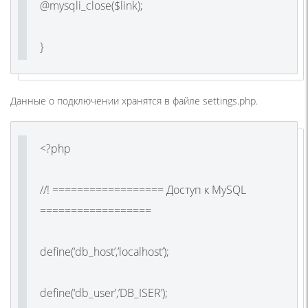
@mysqli_close($link);
}
Данные о подключении хранятся в файле settings.php.
<?php
//! ================== Доступ к MySQL
==================
define(‘db_host’,’localhost’);
define(‘db_user’,’DB_ISER’);