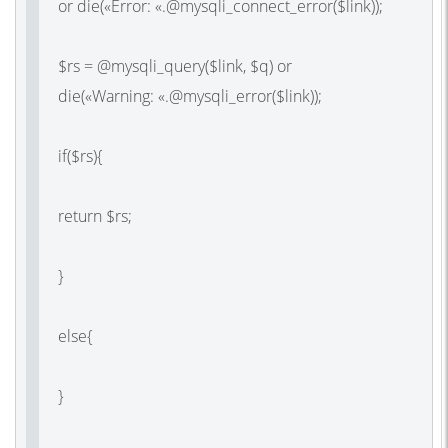
or die(«Error: «.@mysqli_connect_error($link));
$rs = @mysqli_query($link, $q) or
die(«Warning: «.@mysqli_error($link));
if($rs){
return $rs;
}
else{
}