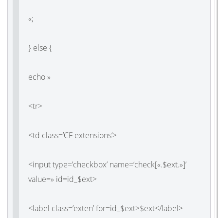
«;
} else {
echo »
<tr>
<td class=’CF extensions’>
<input type=’checkbox’ name=’check[«.$ext.»]’
value=» id=id_$ext>
<label class=’exten’ for=id_$ext>$ext</label>