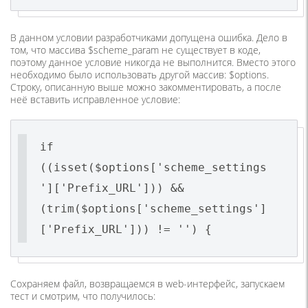
В данном условии разработчиками допущена ошибка. Дело в
том, что массива $scheme_param не существует в коде,
поэтому данное условие никогда не выполнится. Вместо этого
необходимо было использовать другой массив: $options.
Строку, описанную выше можно закомментировать, а после
неё вставить исправленное условие:
if
((isset($options['scheme_settings
']['Prefix_URL'])) &&
(trim($options['scheme_settings']
['Prefix_URL'])) != '') {
Сохраняем файл, возвращаемся в web-интерфейс, запускаем
тест и смотрим, что получилось: