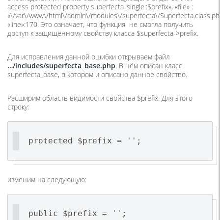
access protected property superfecta_single::$prefix», «file» :
«\/var\/www\/html\/admin\/modules\/superfecta\/Superfecta.class.ph
«line»:170. Это означает, что функция не смогла получить
доступ к защищённому свойству класса $superfecta->prefix.
Для исправления данной ошибки открываем файл
…/includes/superfecta_base.php
. В нём описан класс
superfecta_base, в котором и описано данное свойство.
Расширим область видимости свойства $prefix. Для этого
строку:
protected $prefix = '';
изменим на следующую:
public $prefix = '';