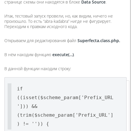
странице схемы они находятся в блоке
Data Source
.
Итак, тестовый запуск провели, но, как видим, ничего не
произошло. То есть “abra-kadabra” нигде не фигурирует.
Переходим к правкам исходного кода.
Открываем для редактирования файл
Superfecta.class.php.
В нём находим функцию
execute(…)
.
В данной функции находим строку:
if
((isset($scheme_param['Prefix_URL
'])) &&
(trim($scheme_param['Prefix_URL']
) != '')) {