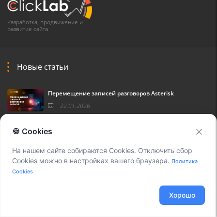
Разработка, продвижение и
развитие сайта
Новые статьи
Перемещение записей разговоров Asterisk
22.01.2026
Установка приложения Blacklist
🍪 Cookies
21.01.2026
На нашем сайте собираются Cookies. Отключить сбор
Интеграция VoxDistro и системы аналитики IMOTIO
Cookies можно в настройках вашего браузера.
Политика
21.01.2026
Cookies
Хорошо
Популярные теги