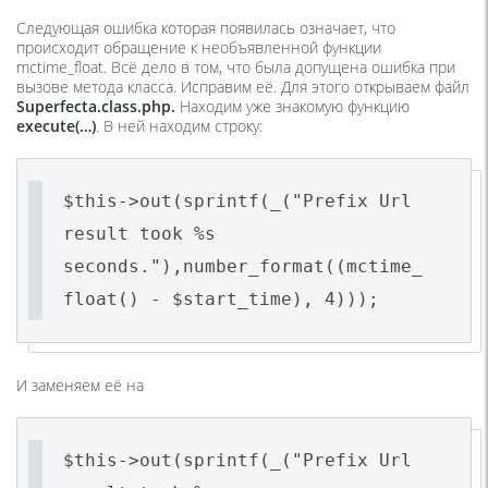
Следующая ошибка которая появилась означает, что
происходит обращение к необъявленной функции
mctime_float. Всё дело в том, что была допущена ошибка при
вызове метода класса. Исправим её. Для этого открываем файл
Superfecta.class.php.
Находим уже знакомую функцию
execute(…)
. В ней находим строку:
$this->out(sprintf(_("Prefix Url
result took %s
seconds."),number_format((mctime_
float() - $start_time), 4)));
И заменяем её на
$this->out(sprintf(_("Prefix Url