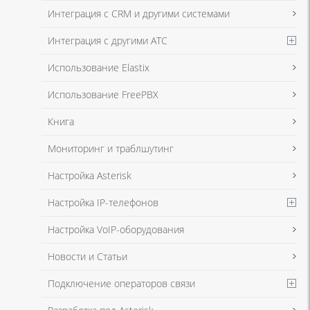
данных
и
Политикой конфиденциальности
Интеграция с CRM и другими системами
Интеграция с другими АТС
Я даю согласие на обработку моих персональных данных для связи
Использование Elastix
в соответствии с
Политикой в отношении обработки персональных
данных
и
Политикой конфиденциальности
Использование FreePBX
Книга
Мониторинг и траблшутинг
Настройка Asterisk
Настройка IP-телефонов
Настройка VoIP-оборудования
Новости и Статьи
Подключение операторов связи