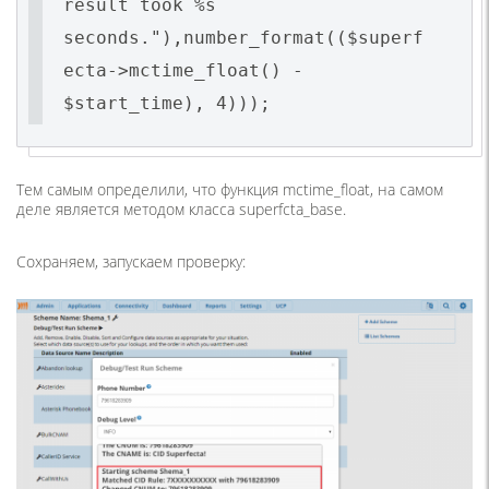
result took %s
seconds."),number_format(($superf
ecta->mctime_float() -
$start_time), 4)));
Тем самым определили, что функция mctime_float, на самом
деле является методом класса superfcta_base.
Сохраняем, запускаем проверку: